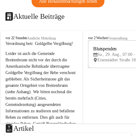
Alle Bekanntmachungen sehen
Aktuelle Beiträge
B
B
vor 22 Stunden
vor 2 Wochen
Amtliche Mitteilung
Veranstaltung
r
r
Verordnung betr. Goldgelbe Vergilbung!
e
e
Blutspenden
Leider ist auch die Gemeinde 
i
i
Sa., 29. Aug., 07:00 -
t
t
Breitenbrunn nicht vor der durch die 
e
e
Amerikanische Rebzikade übertragene 
n
n
Goldgelbe Vergilbung der Rebe verschont 
b
b
geblieben. Als Sicherheitszone gilt das 
r
r
gesamte Ortsgebiet von Breitenbrunn 
u
u
(siehe Anhang). Wir bitten nochmal die 
n
n
n
n
bereits mehrfach (Cities, 
a
a
Gemeindezeitung) ausgesendeten 
m
m
Informationen zu studieren und befallene 
N
N
Reben zu entfernen. Dies gilt auch für 
e
e
einzelne Reben. Gemäß Burgenländischen 
u
u
Artikel
Weinbaugesetz sind nicht gepflegte oder 
s
s