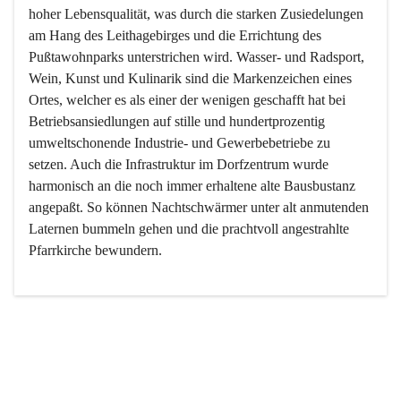
hoher Lebensqualität, was durch die starken Zusiedelungen 
am Hang des Leithagebirges und die Errichtung des 
Pußtawohnparks unterstrichen wird. Wasser- und Radsport, 
Wein, Kunst und Kulinarik sind die Markenzeichen eines 
Ortes, welcher es als einer der wenigen geschafft hat bei 
Betriebsansiedlungen auf stille und hundertprozentig 
umweltschonende Industrie- und Gewerbebetriebe zu 
setzen. Auch die Infrastruktur im Dorfzentrum wurde 
harmonisch an die noch immer erhaltene alte Bausbustanz 
angepaßt. So können Nachtschwärmer unter alt anmutenden 
Laternen bummeln gehen und die prachtvoll angestrahlte 
Pfarrkirche bewundern.

Der Weinbau dominert heute nicht mehr, ist aber integrativer 
Bestandteil der Kultur des Ortes, da man hier schon lange 
von Massenweinbau auf Qualitätsweinbau umgestellt hat. 
So ist es auch nicht verwunderlich, dass eines der historisch 
wertvollsten Gebäude die Ortsvinothek beherbergt und dass 
der Kellering ein beliebtes Ziel darstellt.
