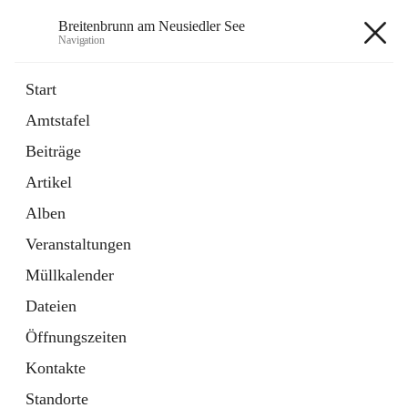
Breitenbrunn am Neusiedler See
Navigation
Breitenbrunn am Neusiedler See
Start
Amtstafel
Formulare
Beiträge
18 Schnellzugriffe
Artikel
Gemeindeservice
7 Schnellzugriffe
Alben
Veranstaltungen
+7
Müllkalender
Dateien
Öffnungszeiten
Kontakte
Hauptadresse
Standorte