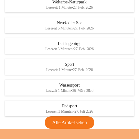
i
i
unzulässige Weingärten zu roden! Bitte 
Welterbe-Naturpark
e
e
helfen wir zusammen um unsere Winzer 
Lesezeit 1 Minute
•
27. Feb. 2026
d
d
vor den prognostizierten Ernteausfällen 
l
l
und den daraus folgenden wirtschaftlichen 
e
e
Neusiedler See
Schäden zu bewahren.
r
r
Lesezeit 6 Minuten
•
27. Feb. 2026
S
S
Verordnungen
e
e
Leithagebirge
04.08.2026
e
e
Lesezeit 3 Minuten
•
27. Feb. 2026
Maßnahmen zur Bekämpfung
der Goldgelben Vergilbung der
Sport
Rebe und der Amerikanischen
Lesezeit 1 Minute
•
27. Feb. 2026
Rebzikade
Anhang VBl. EU Nr. 18
Wassersport
_2026
Lesezeit 1 Minute
•
26. März 2026
1 Seite
•
1,4 MB
Radsport
VBl. EU Nr. 18_2026
Lesezeit 3 Minuten
•
27. Juli 2026
2 Seiten
•
2,1 MB
Alle Artikel sehen