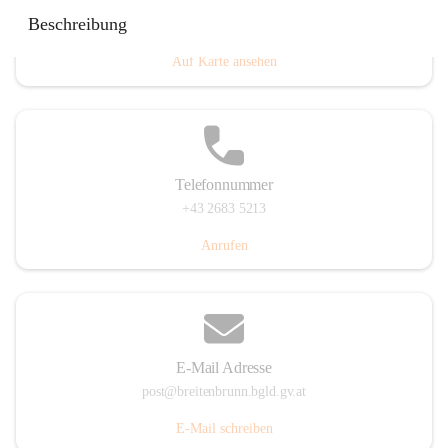
Eisenstädterstraße 18, 7091 Breitenbrunn am Neusiedler
Beschreibung
See, AUT
Auf Karte ansehen
Telefonnummer
+43 2683 5213
Anrufen
E-Mail Adresse
post@breitenbrunn.bgld.gv.at
E-Mail schreiben