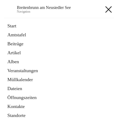
Breitenbrunn am Neusiedler See
Navigation
Breitenbrunn am Neusiedler See
Start
Amtstafel
Formulare
Beiträge
18 Schnellzugriffe
Artikel
Gemeindeservice
7 Schnellzugriffe
Alben
Veranstaltungen
+7
Müllkalender
Dateien
Öffnungszeiten
Kontakte
Hauptadresse
Standorte