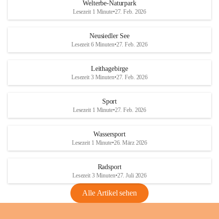
i
i
unzulässige Weingärten zu roden! Bitte 
Welterbe-Naturpark
e
e
helfen wir zusammen um unsere Winzer 
Lesezeit 1 Minute
•
27. Feb. 2026
d
d
vor den prognostizierten Ernteausfällen 
l
l
und den daraus folgenden wirtschaftlichen 
e
e
Neusiedler See
Schäden zu bewahren.
r
r
Lesezeit 6 Minuten
•
27. Feb. 2026
S
S
Verordnungen
e
e
Leithagebirge
04.08.2026
e
e
Lesezeit 3 Minuten
•
27. Feb. 2026
Maßnahmen zur Bekämpfung
der Goldgelben Vergilbung der
Sport
Rebe und der Amerikanischen
Lesezeit 1 Minute
•
27. Feb. 2026
Rebzikade
Anhang VBl. EU Nr. 18
Wassersport
_2026
Lesezeit 1 Minute
•
26. März 2026
1 Seite
•
1,4 MB
Radsport
VBl. EU Nr. 18_2026
Lesezeit 3 Minuten
•
27. Juli 2026
2 Seiten
•
2,1 MB
Alle Artikel sehen