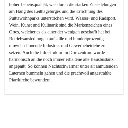
hoher Lebensqualität, was durch die starken Zusiedelungen 
am Hang des Leithagebirges und die Errichtung des 
Pußtawohnparks unterstrichen wird. Wasser- und Radsport, 
Wein, Kunst und Kulinarik sind die Markenzeichen eines 
Ortes, welcher es als einer der wenigen geschafft hat bei 
Betriebsansiedlungen auf stille und hundertprozentig 
umweltschonende Industrie- und Gewerbebetriebe zu 
setzen. Auch die Infrastruktur im Dorfzentrum wurde 
harmonisch an die noch immer erhaltene alte Bausbustanz 
angepaßt. So können Nachtschwärmer unter alt anmutenden 
Laternen bummeln gehen und die prachtvoll angestrahlte 
Pfarrkirche bewundern.

Der Weinbau dominert heute nicht mehr, ist aber integrativer 
Bestandteil der Kultur des Ortes, da man hier schon lange 
von Massenweinbau auf Qualitätsweinbau umgestellt hat. 
So ist es auch nicht verwunderlich, dass eines der historisch 
wertvollsten Gebäude die Ortsvinothek beherbergt und dass 
der Kellering ein beliebtes Ziel darstellt.
