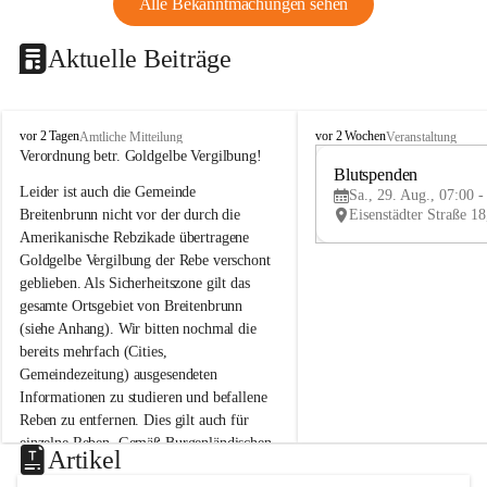
Alle Bekanntmachungen sehen
Aktuelle Beiträge
B
B
vor 2 Tagen
vor 2 Wochen
Amtliche Mitteilung
Veranstaltung
r
r
Verordnung betr. Goldgelbe Vergilbung!
e
e
Blutspenden
Leider ist auch die Gemeinde 
i
i
Sa., 29. Aug., 07:00 -
t
t
Breitenbrunn nicht vor der durch die 
e
e
Amerikanische Rebzikade übertragene 
n
n
Goldgelbe Vergilbung der Rebe verschont 
b
b
geblieben. Als Sicherheitszone gilt das 
r
r
gesamte Ortsgebiet von Breitenbrunn 
u
u
(siehe Anhang). Wir bitten nochmal die 
n
n
n
n
bereits mehrfach (Cities, 
a
a
Gemeindezeitung) ausgesendeten 
m
m
Informationen zu studieren und befallene 
N
N
Reben zu entfernen. Dies gilt auch für 
e
e
einzelne Reben. Gemäß Burgenländischen 
u
u
Artikel
Weinbaugesetz sind nicht gepflegte oder 
s
s