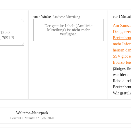
B
B
vor 4 Wochen
vor 1 Monat
Amtliche Mitteilung
r
r
Am Samstag
Der geteilte Inhalt (Amtliche
e
e
29
Mitteilung) ist nicht mehr
Den ganzen
i
i
 12:30
AU
verfügbar.
t
t
Eisenstädter Straße 18, 7091 Breitenbrunn am Neusiedler See, AUT
Breitenbru
G
e
e
mehr Infor
n
n
heizten da
b
b
SSV gibt es
r
r
Ebenso feie
u
u
jähriges B
n
n
n
n
war hier d
a
a
Reise durc
m
m
Breitenbrun
N
N
Wir gratul
e
e
u
u
s
s
i
i
Welterbe-Naturpark
e
e
Lesezeit 1 Minute
•
27. Feb. 2026
d
d
l
l