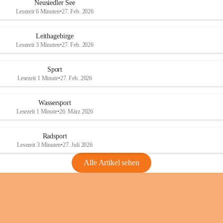
e
e
Neusiedler See
r
r
Lesezeit 6 Minuten
•
27. Feb. 2026
S
S
e
e
Leithagebirge
e
e
Lesezeit 3 Minuten
•
27. Feb. 2026
Sport
Lesezeit 1 Minute
•
27. Feb. 2026
Wassersport
Lesezeit 1 Minute
•
26. März 2026
Radsport
Lesezeit 3 Minuten
•
27. Juli 2026
Alle Artikel sehen