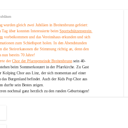
Jubiläum
 wurden gleich zwei Jubiläen in Breitenbrunn gefeiert: 
 Tag über konnten Interessierte beim 
Sportschützenverein 
nn
 vorbeikommen und das Vereinshaus erkunden und sich 
mationen zum Schießsport holen. In den Abendstunden 
nn die Steirerkanonen die Stimmung richtig an, denn den 
 nun bereits 70 Jahre!
rte der 
Chor der Pfarrgemeinde Breitenbrunn
 sein 40-
estehen beim Sommerkonzert in der Pfarrkirche. Zu Gast 
er Kolping Chor aus Linz, der sich momentan auf einer 
h das Burgenland befindet. Auch der Kids Pop Chor aus 
n durfte sein Bestes zeigen.
ieren nochmal ganz herzlich zu den runden Geburtstagen!