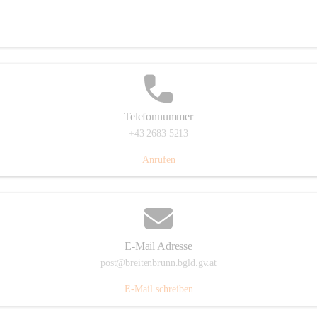
Eisenstädterstraße 18, 7091 Breitenbrunn am Neusiedler See, AUT
Auf Karte ansehen
Telefonnummer
+43 2683 5213
Anrufen
E-Mail Adresse
post@breitenbrunn.bgld.gv.at
E-Mail schreiben