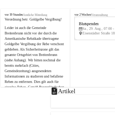
B
B
vor 19 Stunden
vor 2 Wochen
Amtliche Mitteilung
Veranstaltung
r
r
Verordnung betr. Goldgelbe Vergilbung!
e
e
Blutspenden
Leider ist auch die Gemeinde 
i
i
Sa., 29. Aug., 07:00 -
t
t
Breitenbrunn nicht vor der durch die 
e
e
Amerikanische Rebzikade übertragene 
n
n
Goldgelbe Vergilbung der Rebe verschont 
b
b
geblieben. Als Sicherheitszone gilt das 
r
r
gesamte Ortsgebiet von Breitenbrunn 
u
u
(siehe Anhang). Wir bitten nochmal die 
n
n
n
n
bereits mehrfach (Cities, 
a
a
Gemeindezeitung) ausgesendeten 
m
m
Informationen zu studieren und befallene 
N
N
Reben zu entfernen. Dies gilt auch für 
e
e
einzelne Reben. Gemäß Burgenländischen 
u
u
Artikel
Weinbaugesetz sind nicht gepflegte oder 
s
s
i
i
unzulässige Weingärten zu roden! Bitte 
e
e
helfen wir zusammen um unsere Winzer 
d
d
vor den prognostizierten Ernteausfällen 
l
l
und den daraus folgenden wirtschaftlichen 