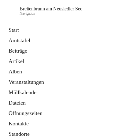
Breitenbrunn am Neusiedler See
Navigation
Start
Amtstafel
Formulare
Beiträge
18 Schnellzugriffe
Artikel
Gemeindeservice
7 Schnellzugriffe
Alben
Veranstaltungen
Müllkalender
Dateien
Öffnungszeiten
Kontakte
Standorte