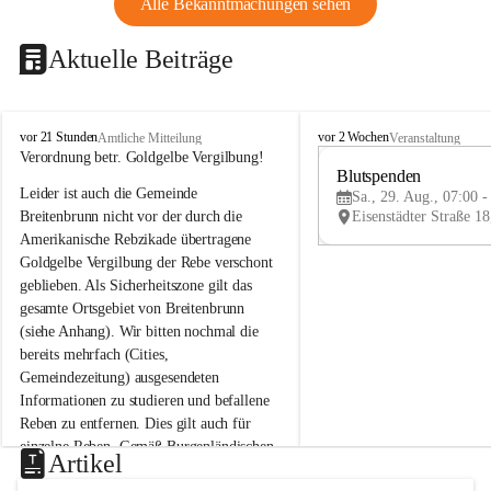
Alle Bekanntmachungen sehen
Aktuelle Beiträge
B
B
vor 21 Stunden
vor 2 Wochen
Amtliche Mitteilung
Veranstaltung
r
r
Verordnung betr. Goldgelbe Vergilbung!
e
e
Blutspenden
Leider ist auch die Gemeinde 
i
i
Sa., 29. Aug., 07:00 -
t
t
Breitenbrunn nicht vor der durch die 
e
e
Amerikanische Rebzikade übertragene 
n
n
Goldgelbe Vergilbung der Rebe verschont 
b
b
geblieben. Als Sicherheitszone gilt das 
r
r
gesamte Ortsgebiet von Breitenbrunn 
u
u
(siehe Anhang). Wir bitten nochmal die 
n
n
n
n
bereits mehrfach (Cities, 
a
a
Gemeindezeitung) ausgesendeten 
m
m
Informationen zu studieren und befallene 
N
N
Reben zu entfernen. Dies gilt auch für 
e
e
einzelne Reben. Gemäß Burgenländischen 
u
u
Artikel
Weinbaugesetz sind nicht gepflegte oder 
s
s