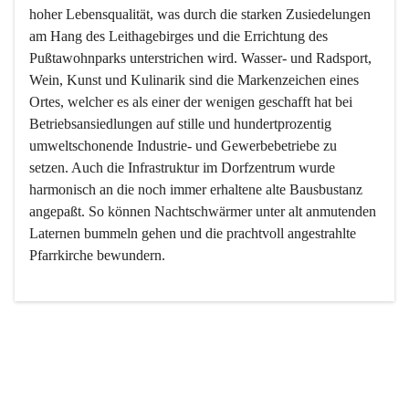
hoher Lebensqualität, was durch die starken Zusiedelungen 
am Hang des Leithagebirges und die Errichtung des 
Pußtawohnparks unterstrichen wird. Wasser- und Radsport, 
Wein, Kunst und Kulinarik sind die Markenzeichen eines 
Ortes, welcher es als einer der wenigen geschafft hat bei 
Betriebsansiedlungen auf stille und hundertprozentig 
umweltschonende Industrie- und Gewerbebetriebe zu 
setzen. Auch die Infrastruktur im Dorfzentrum wurde 
harmonisch an die noch immer erhaltene alte Bausbustanz 
angepaßt. So können Nachtschwärmer unter alt anmutenden 
Laternen bummeln gehen und die prachtvoll angestrahlte 
Pfarrkirche bewundern.

Der Weinbau dominert heute nicht mehr, ist aber integrativer 
Bestandteil der Kultur des Ortes, da man hier schon lange 
von Massenweinbau auf Qualitätsweinbau umgestellt hat. 
So ist es auch nicht verwunderlich, dass eines der historisch 
wertvollsten Gebäude die Ortsvinothek beherbergt und dass 
der Kellering ein beliebtes Ziel darstellt.
