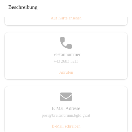
Eisenstädterstraße 18, 7091 Breitenbrunn am Neusiedler
Beschreibung
See, AUT
Auf Karte ansehen
Telefonnummer
+43 2683 5213
Anrufen
E-Mail Adresse
post@breitenbrunn.bgld.gv.at
E-Mail schreiben