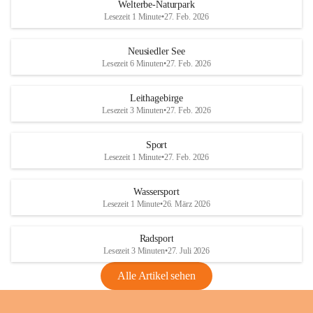
i
i
unzulässige Weingärten zu roden! Bitte 
Welterbe-Naturpark
e
e
helfen wir zusammen um unsere Winzer 
Lesezeit 1 Minute
•
27. Feb. 2026
d
d
vor den prognostizierten Ernteausfällen 
l
l
und den daraus folgenden wirtschaftlichen 
e
e
Neusiedler See
Schäden zu bewahren.
r
r
Lesezeit 6 Minuten
•
27. Feb. 2026
S
S
Verordnungen
e
e
Leithagebirge
04.08.2026
e
e
Lesezeit 3 Minuten
•
27. Feb. 2026
Maßnahmen zur Bekämpfung
der Goldgelben Vergilbung der
Sport
Rebe und der Amerikanischen
Lesezeit 1 Minute
•
27. Feb. 2026
Rebzikade
Anhang VBl. EU Nr. 18
Wassersport
_2026
Lesezeit 1 Minute
•
26. März 2026
1 Seite
•
1,4 MB
Radsport
VBl. EU Nr. 18_2026
Lesezeit 3 Minuten
•
27. Juli 2026
2 Seiten
•
2,1 MB
Alle Artikel sehen