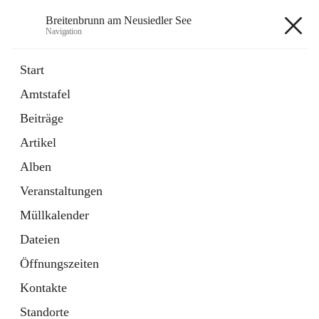
Breitenbrunn am Neusiedler See
Navigation
Breitenbrunn am Neusiedler See
Start
Amtstafel
Formulare
Beiträge
18 Schnellzugriffe
Artikel
Gemeindeservice
7 Schnellzugriffe
Alben
Veranstaltungen
+7
Müllkalender
Dateien
Öffnungszeiten
Kontakte
Hauptadresse
Standorte