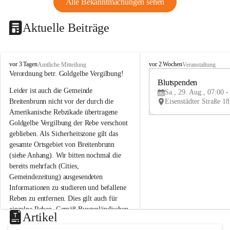
Alle Bekanntmachungen sehen
Aktuelle Beiträge
B
B
vor 3 Tagen
vor 2 Wochen
Amtliche Mitteilung
Veranstaltung
r
r
Verordnung betr. Goldgelbe Vergilbung!
e
e
Blutspenden
Leider ist auch die Gemeinde 
i
i
Sa., 29. Aug., 07:00 -
t
t
Breitenbrunn nicht vor der durch die 
e
e
Amerikanische Rebzikade übertragene 
n
n
Goldgelbe Vergilbung der Rebe verschont 
b
b
geblieben. Als Sicherheitszone gilt das 
r
r
gesamte Ortsgebiet von Breitenbrunn 
u
u
(siehe Anhang). Wir bitten nochmal die 
n
n
n
n
bereits mehrfach (Cities, 
a
a
Gemeindezeitung) ausgesendeten 
m
m
Informationen zu studieren und befallene 
N
N
Reben zu entfernen. Dies gilt auch für 
e
e
einzelne Reben. Gemäß Burgenländischen 
u
u
Artikel
Weinbaugesetz sind nicht gepflegte oder 
s
s