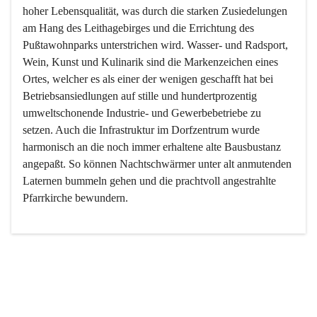
hoher Lebensqualität, was durch die starken Zusiedelungen 
am Hang des Leithagebirges und die Errichtung des 
Pußtawohnparks unterstrichen wird. Wasser- und Radsport, 
Wein, Kunst und Kulinarik sind die Markenzeichen eines 
Ortes, welcher es als einer der wenigen geschafft hat bei 
Betriebsansiedlungen auf stille und hundertprozentig 
umweltschonende Industrie- und Gewerbebetriebe zu 
setzen. Auch die Infrastruktur im Dorfzentrum wurde 
harmonisch an die noch immer erhaltene alte Bausbustanz 
angepaßt. So können Nachtschwärmer unter alt anmutenden 
Laternen bummeln gehen und die prachtvoll angestrahlte 
Pfarrkirche bewundern.

Der Weinbau dominert heute nicht mehr, ist aber integrativer 
Bestandteil der Kultur des Ortes, da man hier schon lange 
von Massenweinbau auf Qualitätsweinbau umgestellt hat. 
So ist es auch nicht verwunderlich, dass eines der historisch 
wertvollsten Gebäude die Ortsvinothek beherbergt und dass 
der Kellering ein beliebtes Ziel darstellt.
