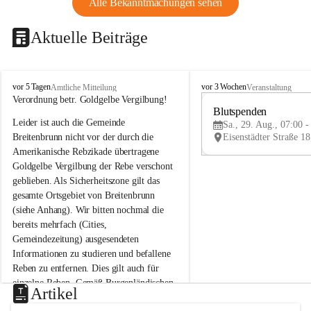
Alle Bekanntmachungen sehen
Aktuelle Beiträge
B
B
vor 5 Tagen
vor 3 Wochen
Amtliche Mitteilung
Veranstaltung
r
r
Verordnung betr. Goldgelbe Vergilbung!
e
e
Blutspenden
Leider ist auch die Gemeinde 
i
i
Sa., 29. Aug., 07:00 -
t
t
Breitenbrunn nicht vor der durch die 
e
e
Amerikanische Rebzikade übertragene 
n
n
Goldgelbe Vergilbung der Rebe verschont 
b
b
geblieben. Als Sicherheitszone gilt das 
r
r
gesamte Ortsgebiet von Breitenbrunn 
u
u
(siehe Anhang). Wir bitten nochmal die 
n
n
n
n
bereits mehrfach (Cities, 
a
a
Gemeindezeitung) ausgesendeten 
m
m
Informationen zu studieren und befallene 
N
N
Reben zu entfernen. Dies gilt auch für 
e
e
einzelne Reben. Gemäß Burgenländischen 
u
u
Artikel
Weinbaugesetz sind nicht gepflegte oder 
s
s