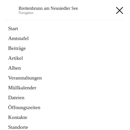
Breitenbrunn am Neusiedler See
Navigation
Breitenbrunn am Neusiedler See
Start
Amtstafel
Formulare
Beiträge
18 Schnellzugriffe
Artikel
Gemeindeservice
7 Schnellzugriffe
Alben
Veranstaltungen
+7
Müllkalender
Dateien
Öffnungszeiten
Kontakte
Hauptadresse
Standorte