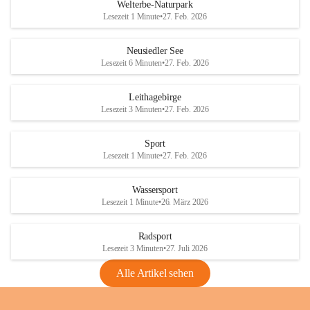
i
i
unzulässige Weingärten zu roden! Bitte 
Welterbe-Naturpark
e
e
helfen wir zusammen um unsere Winzer 
Lesezeit 1 Minute
•
27. Feb. 2026
d
d
vor den prognostizierten Ernteausfällen 
l
l
und den daraus folgenden wirtschaftlichen 
e
e
Neusiedler See
Schäden zu bewahren.
r
r
Lesezeit 6 Minuten
•
27. Feb. 2026
S
S
Verordnungen
e
e
Leithagebirge
04.08.2026
e
e
Lesezeit 3 Minuten
•
27. Feb. 2026
Maßnahmen zur Bekämpfung
der Goldgelben Vergilbung der
Sport
Rebe und der Amerikanischen
Lesezeit 1 Minute
•
27. Feb. 2026
Rebzikade
Anhang VBl. EU Nr. 18
Wassersport
_2026
Lesezeit 1 Minute
•
26. März 2026
1 Seite
•
1,4 MB
Radsport
VBl. EU Nr. 18_2026
Lesezeit 3 Minuten
•
27. Juli 2026
2 Seiten
•
2,1 MB
Alle Artikel sehen