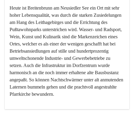
Heute ist Breitenbrunn am Neusiedler See ein Ort mit sehr 
hoher Lebensqualität, was durch die starken Zusiedelungen 
am Hang des Leithagebirges und die Errichtung des 
Pußtawohnparks unterstrichen wird. Wasser- und Radsport, 
Wein, Kunst und Kulinarik sind die Markenzeichen eines 
Ortes, welcher es als einer der wenigen geschafft hat bei 
Betriebsansiedlungen auf stille und hundertprozentig 
umweltschonende Industrie- und Gewerbebetriebe zu 
setzen. Auch die Infrastruktur im Dorfzentrum wurde 
harmonisch an die noch immer erhaltene alte Bausbustanz 
angepaßt. So können Nachtschwärmer unter alt anmutenden 
Laternen bummeln gehen und die prachtvoll angestrahlte 
Pfarrkirche bewundern.

Der Weinbau dominert heute nicht mehr, ist aber integrativer 
Bestandteil der Kultur des Ortes, da man hier schon lange 
von Massenweinbau auf Qualitätsweinbau umgestellt hat. 
So ist es auch nicht verwunderlich, dass eines der historisch 