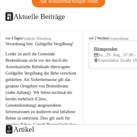
Alle Bekanntmachungen sehen
Aktuelle Beiträge
B
B
vor 4 Tagen
vor 2 Wochen
Amtliche Mitteilung
Veranstaltung
r
r
Verordnung betr. Goldgelbe Vergilbung!
e
e
Blutspenden
Leider ist auch die Gemeinde 
i
i
Sa., 29. Aug., 07:00 -
t
t
Breitenbrunn nicht vor der durch die 
e
e
Amerikanische Rebzikade übertragene 
n
n
Goldgelbe Vergilbung der Rebe verschont 
b
b
geblieben. Als Sicherheitszone gilt das 
r
r
gesamte Ortsgebiet von Breitenbrunn 
u
u
(siehe Anhang). Wir bitten nochmal die 
n
n
n
n
bereits mehrfach (Cities, 
a
a
Gemeindezeitung) ausgesendeten 
m
m
Informationen zu studieren und befallene 
N
N
Reben zu entfernen. Dies gilt auch für 
e
e
einzelne Reben. Gemäß Burgenländischen 
u
u
Artikel
Weinbaugesetz sind nicht gepflegte oder 
s
s