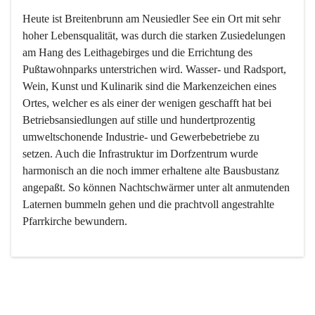
Heute ist Breitenbrunn am Neusiedler See ein Ort mit sehr 
hoher Lebensqualität, was durch die starken Zusiedelungen 
am Hang des Leithagebirges und die Errichtung des 
Pußtawohnparks unterstrichen wird. Wasser- und Radsport, 
Wein, Kunst und Kulinarik sind die Markenzeichen eines 
Ortes, welcher es als einer der wenigen geschafft hat bei 
Betriebsansiedlungen auf stille und hundertprozentig 
umweltschonende Industrie- und Gewerbebetriebe zu 
setzen. Auch die Infrastruktur im Dorfzentrum wurde 
harmonisch an die noch immer erhaltene alte Bausbustanz 
angepaßt. So können Nachtschwärmer unter alt anmutenden 
Laternen bummeln gehen und die prachtvoll angestrahlte 
Pfarrkirche bewundern.

Der Weinbau dominert heute nicht mehr, ist aber integrativer 
Bestandteil der Kultur des Ortes, da man hier schon lange 
von Massenweinbau auf Qualitätsweinbau umgestellt hat. 
So ist es auch nicht verwunderlich, dass eines der historisch 