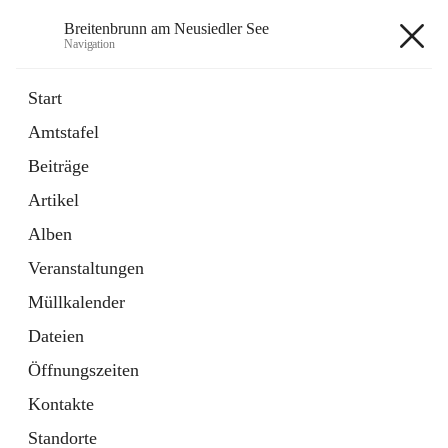
Breitenbrunn am Neusiedler See
Navigation
Breitenbrunn am Neusiedler See
Start
Amtstafel
Formulare
Beiträge
18 Schnellzugriffe
Artikel
Gemeindeservice
7 Schnellzugriffe
Alben
Veranstaltungen
+7
Müllkalender
Dateien
Öffnungszeiten
Kontakte
Hauptadresse
Standorte