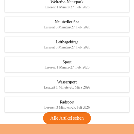
i
i
unzulässige Weingärten zu roden! Bitte 
Welterbe-Naturpark
e
e
helfen wir zusammen um unsere Winzer 
Lesezeit 1 Minute
•
27. Feb. 2026
d
d
vor den prognostizierten Ernteausfällen 
l
l
und den daraus folgenden wirtschaftlichen 
e
e
Neusiedler See
Schäden zu bewahren.
r
r
Lesezeit 6 Minuten
•
27. Feb. 2026
S
S
Verordnungen
e
e
Leithagebirge
04.08.2026
e
e
Lesezeit 3 Minuten
•
27. Feb. 2026
Maßnahmen zur Bekämpfung
der Goldgelben Vergilbung der
Sport
Rebe und der Amerikanischen
Lesezeit 1 Minute
•
27. Feb. 2026
Rebzikade
Anhang VBl. EU Nr. 18
Wassersport
_2026
Lesezeit 1 Minute
•
26. März 2026
1 Seite
•
1,4 MB
Radsport
VBl. EU Nr. 18_2026
Lesezeit 3 Minuten
•
27. Juli 2026
2 Seiten
•
2,1 MB
Alle Artikel sehen