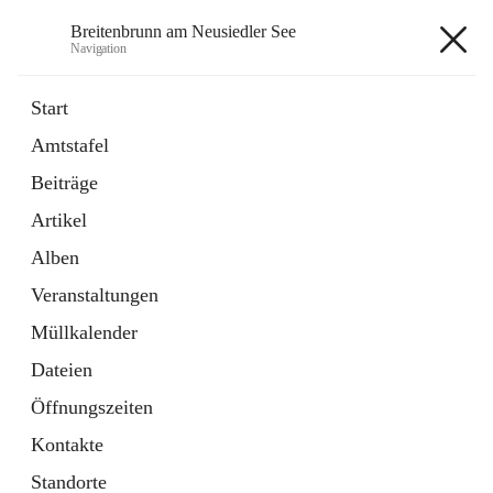
Breitenbrunn am Neusiedler See
Navigation
Breitenbrunn am Neusiedler See
Start
Amtstafel
Formulare
Beiträge
18 Schnellzugriffe
Artikel
Gemeindeservice
7 Schnellzugriffe
Alben
Veranstaltungen
+7
Müllkalender
Dateien
Öffnungszeiten
Kontakte
Hauptadresse
Standorte