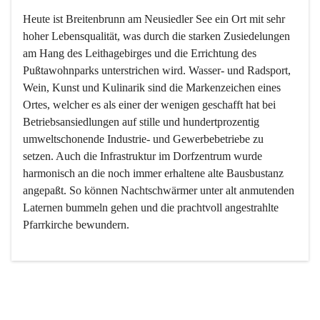
Heute ist Breitenbrunn am Neusiedler See ein Ort mit sehr 
hoher Lebensqualität, was durch die starken Zusiedelungen 
am Hang des Leithagebirges und die Errichtung des 
Pußtawohnparks unterstrichen wird. Wasser- und Radsport, 
Wein, Kunst und Kulinarik sind die Markenzeichen eines 
Ortes, welcher es als einer der wenigen geschafft hat bei 
Betriebsansiedlungen auf stille und hundertprozentig 
umweltschonende Industrie- und Gewerbebetriebe zu 
setzen. Auch die Infrastruktur im Dorfzentrum wurde 
harmonisch an die noch immer erhaltene alte Bausbustanz 
angepaßt. So können Nachtschwärmer unter alt anmutenden 
Laternen bummeln gehen und die prachtvoll angestrahlte 
Pfarrkirche bewundern.

Der Weinbau dominert heute nicht mehr, ist aber integrativer 
Bestandteil der Kultur des Ortes, da man hier schon lange 
von Massenweinbau auf Qualitätsweinbau umgestellt hat. 
So ist es auch nicht verwunderlich, dass eines der historisch 