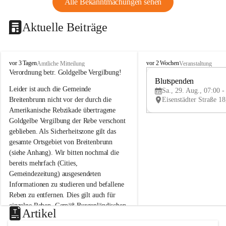
Alle Bekanntmachungen sehen
Aktuelle Beiträge
B
B
vor 3 Tagen
vor 2 Wochen
Amtliche Mitteilung
Veranstaltung
r
r
Verordnung betr. Goldgelbe Vergilbung!
e
e
Blutspenden
Leider ist auch die Gemeinde 
i
i
Sa., 29. Aug., 07:00 -
t
t
Breitenbrunn nicht vor der durch die 
e
e
Amerikanische Rebzikade übertragene 
n
n
Goldgelbe Vergilbung der Rebe verschont 
b
b
geblieben. Als Sicherheitszone gilt das 
r
r
gesamte Ortsgebiet von Breitenbrunn 
u
u
(siehe Anhang). Wir bitten nochmal die 
n
n
n
n
bereits mehrfach (Cities, 
a
a
Gemeindezeitung) ausgesendeten 
m
m
Informationen zu studieren und befallene 
N
N
Reben zu entfernen. Dies gilt auch für 
e
e
einzelne Reben. Gemäß Burgenländischen 
u
u
Artikel
Weinbaugesetz sind nicht gepflegte oder 
s
s