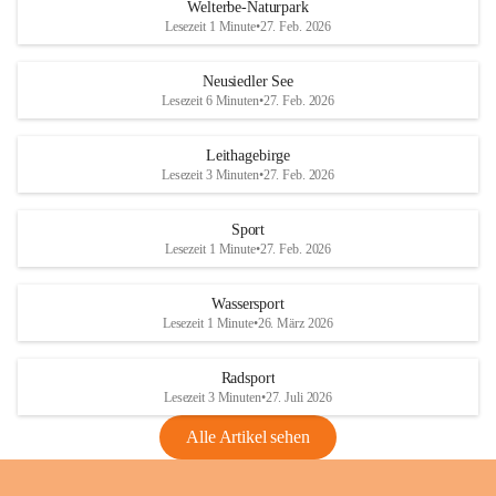
i
i
unzulässige Weingärten zu roden! Bitte 
Welterbe-Naturpark
e
e
helfen wir zusammen um unsere Winzer 
Lesezeit 1 Minute
•
27. Feb. 2026
d
d
vor den prognostizierten Ernteausfällen 
l
l
und den daraus folgenden wirtschaftlichen 
e
e
Neusiedler See
Schäden zu bewahren.
r
r
Lesezeit 6 Minuten
•
27. Feb. 2026
S
S
Verordnungen
e
e
Leithagebirge
04.08.2026
e
e
Lesezeit 3 Minuten
•
27. Feb. 2026
Maßnahmen zur Bekämpfung
der Goldgelben Vergilbung der
Sport
Rebe und der Amerikanischen
Lesezeit 1 Minute
•
27. Feb. 2026
Rebzikade
Anhang VBl. EU Nr. 18
Wassersport
_2026
Lesezeit 1 Minute
•
26. März 2026
1 Seite
•
1,4 MB
Radsport
VBl. EU Nr. 18_2026
Lesezeit 3 Minuten
•
27. Juli 2026
2 Seiten
•
2,1 MB
Alle Artikel sehen