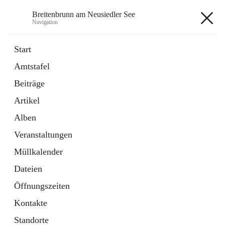
Breitenbrunn am Neusiedler See
Navigation
Breitenbrunn am Neusiedler See
Start
Amtstafel
Formulare
Beiträge
18 Schnellzugriffe
Artikel
Gemeindeservice
7 Schnellzugriffe
Alben
Veranstaltungen
+7
Müllkalender
Dateien
Öffnungszeiten
Kontakte
Hauptadresse
Standorte