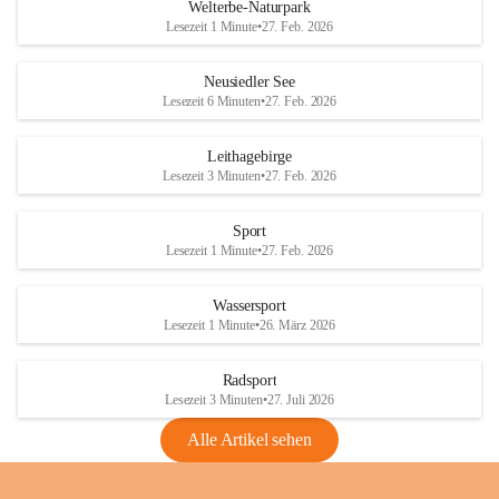
i
i
unzulässige Weingärten zu roden! Bitte 
Welterbe-Naturpark
e
e
helfen wir zusammen um unsere Winzer 
Lesezeit 1 Minute
•
27. Feb. 2026
d
d
vor den prognostizierten Ernteausfällen 
l
l
und den daraus folgenden wirtschaftlichen 
e
e
Neusiedler See
Schäden zu bewahren.
r
r
Lesezeit 6 Minuten
•
27. Feb. 2026
S
S
Verordnungen
e
e
Leithagebirge
04.08.2026
e
e
Lesezeit 3 Minuten
•
27. Feb. 2026
Maßnahmen zur Bekämpfung
der Goldgelben Vergilbung der
Sport
Rebe und der Amerikanischen
Lesezeit 1 Minute
•
27. Feb. 2026
Rebzikade
Anhang VBl. EU Nr. 18
Wassersport
_2026
Lesezeit 1 Minute
•
26. März 2026
1 Seite
•
1,4 MB
Radsport
VBl. EU Nr. 18_2026
Lesezeit 3 Minuten
•
27. Juli 2026
2 Seiten
•
2,1 MB
Alle Artikel sehen