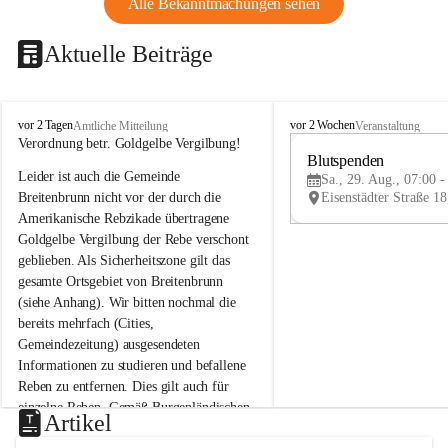
Alle Bekanntmachungen sehen
Aktuelle Beiträge
B
B
vor 2 Tagen
vor 2 Wochen
Amtliche Mitteilung
Veranstaltung
r
r
Verordnung betr. Goldgelbe Vergilbung!
e
e
Blutspenden
Leider ist auch die Gemeinde 
i
i
Sa., 29. Aug., 07:00 -
t
t
Breitenbrunn nicht vor der durch die 
e
e
Amerikanische Rebzikade übertragene 
n
n
Goldgelbe Vergilbung der Rebe verschont 
b
b
geblieben. Als Sicherheitszone gilt das 
r
r
gesamte Ortsgebiet von Breitenbrunn 
u
u
(siehe Anhang). Wir bitten nochmal die 
n
n
n
n
bereits mehrfach (Cities, 
a
a
Gemeindezeitung) ausgesendeten 
m
m
Informationen zu studieren und befallene 
N
N
Reben zu entfernen. Dies gilt auch für 
e
e
einzelne Reben. Gemäß Burgenländischen 
u
u
Artikel
Weinbaugesetz sind nicht gepflegte oder 
s
s