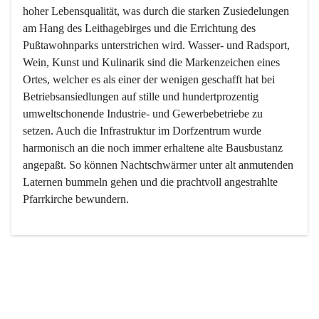
hoher Lebensqualität, was durch die starken Zusiedelungen 
am Hang des Leithagebirges und die Errichtung des 
Pußtawohnparks unterstrichen wird. Wasser- und Radsport, 
Wein, Kunst und Kulinarik sind die Markenzeichen eines 
Ortes, welcher es als einer der wenigen geschafft hat bei 
Betriebsansiedlungen auf stille und hundertprozentig 
umweltschonende Industrie- und Gewerbebetriebe zu 
setzen. Auch die Infrastruktur im Dorfzentrum wurde 
harmonisch an die noch immer erhaltene alte Bausbustanz 
angepaßt. So können Nachtschwärmer unter alt anmutenden 
Laternen bummeln gehen und die prachtvoll angestrahlte 
Pfarrkirche bewundern.

Der Weinbau dominert heute nicht mehr, ist aber integrativer 
Bestandteil der Kultur des Ortes, da man hier schon lange 
von Massenweinbau auf Qualitätsweinbau umgestellt hat. 
So ist es auch nicht verwunderlich, dass eines der historisch 
wertvollsten Gebäude die Ortsvinothek beherbergt und dass 
der Kellering ein beliebtes Ziel darstellt.
