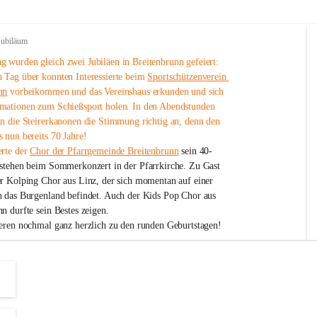
Jubiläum
 wurden gleich zwei Jubiläen in Breitenbrunn gefeiert: 
 Tag über konnten Interessierte beim 
Sportschützenverein 
nn
 vorbeikommen und das Vereinshaus erkunden und sich 
mationen zum Schießsport holen. In den Abendstunden 
nn die Steirerkanonen die Stimmung richtig an, denn den 
 nun bereits 70 Jahre!
rte der 
Chor der Pfarrgemeinde Breitenbrunn
 sein 40-
estehen beim Sommerkonzert in der Pfarrkirche. Zu Gast 
er Kolping Chor aus Linz, der sich momentan auf einer 
h das Burgenland befindet. Auch der Kids Pop Chor aus 
n durfte sein Bestes zeigen.
ieren nochmal ganz herzlich zu den runden Geburtstagen!