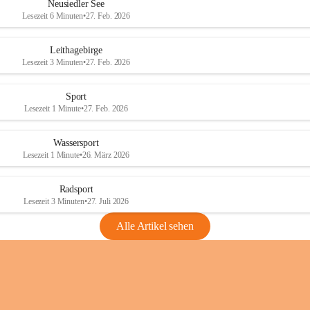
e
e
Neusiedler See
r
r
Lesezeit 6 Minuten
•
27. Feb. 2026
S
S
e
e
Leithagebirge
e
e
Lesezeit 3 Minuten
•
27. Feb. 2026
Sport
Lesezeit 1 Minute
•
27. Feb. 2026
Wassersport
Lesezeit 1 Minute
•
26. März 2026
Radsport
Lesezeit 3 Minuten
•
27. Juli 2026
Alle Artikel sehen