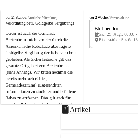
B
B
vor 21 Stunden
vor 2 Wochen
Amtliche Mitteilung
Veranstaltung
r
r
Verordnung betr. Goldgelbe Vergilbung!
e
e
Blutspenden
Leider ist auch die Gemeinde 
i
i
Sa., 29. Aug., 07:00 -
t
t
Breitenbrunn nicht vor der durch die 
e
e
Amerikanische Rebzikade übertragene 
n
n
Goldgelbe Vergilbung der Rebe verschont 
b
b
geblieben. Als Sicherheitszone gilt das 
r
r
gesamte Ortsgebiet von Breitenbrunn 
u
u
(siehe Anhang). Wir bitten nochmal die 
n
n
n
n
bereits mehrfach (Cities, 
a
a
Gemeindezeitung) ausgesendeten 
m
m
Informationen zu studieren und befallene 
N
N
Reben zu entfernen. Dies gilt auch für 
e
e
einzelne Reben. Gemäß Burgenländischen 
u
u
Artikel
Weinbaugesetz sind nicht gepflegte oder 
s
s
i
i
unzulässige Weingärten zu roden! Bitte 
e
e
helfen wir zusammen um unsere Winzer 
d
d
vor den prognostizierten Ernteausfällen 
l
l
und den daraus folgenden wirtschaftlichen 