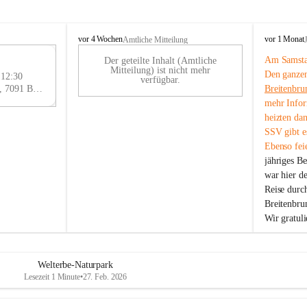
B
B
vor 4 Wochen
vor 1 Monat
Amtliche Mitteilung
r
r
Am Samstag
Der geteilte Inhalt (Amtliche
e
e
29
Mitteilung) ist nicht mehr
Den ganzen
i
i
 12:30
AU
verfügbar.
t
t
Eisenstädter Straße 18, 7091 Breitenbrunn am Neusiedler See, AUT
Breitenbru
G
e
e
mehr Infor
n
n
heizten da
b
b
SSV gibt es
r
r
Ebenso feie
u
u
jähriges B
n
n
n
n
war hier d
a
a
Reise durc
m
m
Breitenbrun
N
N
Wir gratul
e
e
u
u
s
s
i
i
Welterbe-Naturpark
e
e
Lesezeit 1 Minute
•
27. Feb. 2026
d
d
l
l