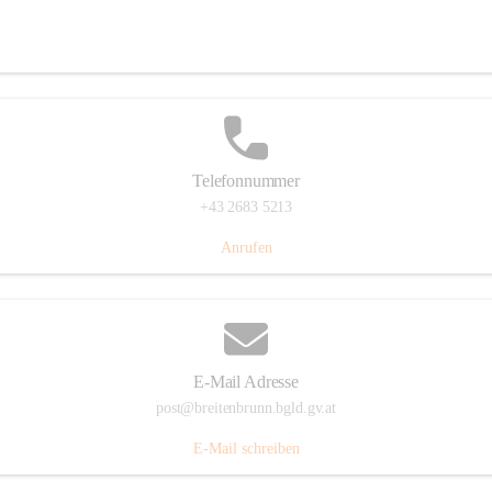
Eisenstädterstraße 18, 7091 Breitenbrunn am Neusiedler See, AUT
Auf Karte ansehen
Telefonnummer
+43 2683 5213
Anrufen
E-Mail Adresse
post@breitenbrunn.bgld.gv.at
E-Mail schreiben