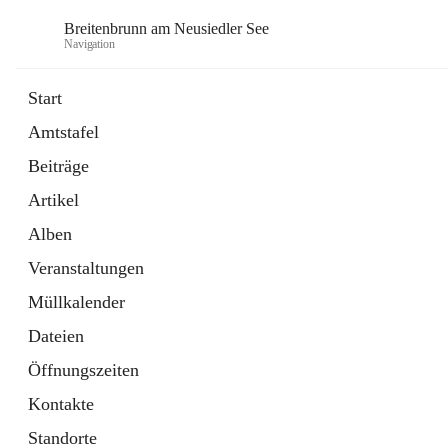
Breitenbrunn am Neusiedler See
Navigation
Start
Amtstafel
Formulare
Beiträge
18 Schnellzugriffe
Artikel
Gemeindeservice
7 Schnellzugriffe
Alben
Veranstaltungen
Müllkalender
Dateien
Öffnungszeiten
Kontakte
Standorte