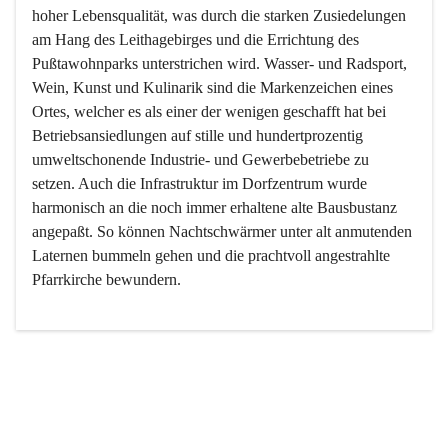
hoher Lebensqualität, was durch die starken Zusiedelungen 
am Hang des Leithagebirges und die Errichtung des 
Pußtawohnparks unterstrichen wird. Wasser- und Radsport, 
Wein, Kunst und Kulinarik sind die Markenzeichen eines 
Ortes, welcher es als einer der wenigen geschafft hat bei 
Betriebsansiedlungen auf stille und hundertprozentig 
umweltschonende Industrie- und Gewerbebetriebe zu 
setzen. Auch die Infrastruktur im Dorfzentrum wurde 
harmonisch an die noch immer erhaltene alte Bausbustanz 
angepaßt. So können Nachtschwärmer unter alt anmutenden 
Laternen bummeln gehen und die prachtvoll angestrahlte 
Pfarrkirche bewundern.

Der Weinbau dominert heute nicht mehr, ist aber integrativer 
Bestandteil der Kultur des Ortes, da man hier schon lange 
von Massenweinbau auf Qualitätsweinbau umgestellt hat. 
So ist es auch nicht verwunderlich, dass eines der historisch 
wertvollsten Gebäude die Ortsvinothek beherbergt und dass 
der Kellering ein beliebtes Ziel darstellt.
