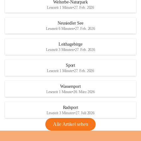
i
i
unzulässige Weingärten zu roden! Bitte 
Welterbe-Naturpark
e
e
helfen wir zusammen um unsere Winzer 
Lesezeit 1 Minute
•
27. Feb. 2026
d
d
vor den prognostizierten Ernteausfällen 
l
l
und den daraus folgenden wirtschaftlichen 
e
e
Neusiedler See
Schäden zu bewahren.
r
r
Lesezeit 6 Minuten
•
27. Feb. 2026
S
S
Verordnungen
e
e
Leithagebirge
04.08.2026
e
e
Lesezeit 3 Minuten
•
27. Feb. 2026
Maßnahmen zur Bekämpfung
der Goldgelben Vergilbung der
Sport
Rebe und der Amerikanischen
Lesezeit 1 Minute
•
27. Feb. 2026
Rebzikade
Anhang VBl. EU Nr. 18
Wassersport
_2026
Lesezeit 1 Minute
•
26. März 2026
1 Seite
•
1,4 MB
Radsport
VBl. EU Nr. 18_2026
Lesezeit 3 Minuten
•
27. Juli 2026
2 Seiten
•
2,1 MB
Alle Artikel sehen