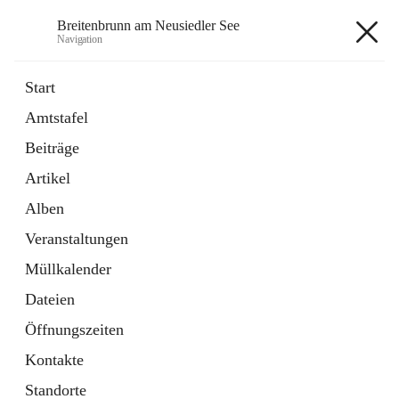
Breitenbrunn am Neusiedler See
Navigation
Breitenbrunn am Neusiedler See
Start
Amtstafel
Formulare
Beiträge
18 Schnellzugriffe
Artikel
Gemeindeservice
7 Schnellzugriffe
Alben
Veranstaltungen
+7
Müllkalender
Dateien
Öffnungszeiten
Kontakte
Hauptadresse
Standorte