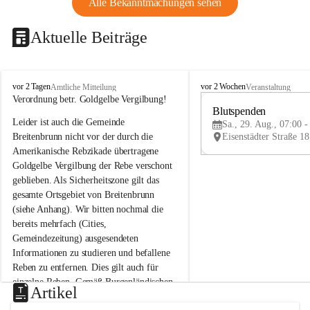
Alle Bekanntmachungen sehen
Aktuelle Beiträge
B
B
vor 2 Tagen
vor 2 Wochen
Amtliche Mitteilung
Veranstaltung
r
r
Verordnung betr. Goldgelbe Vergilbung!
e
e
Blutspenden
Leider ist auch die Gemeinde 
i
i
Sa., 29. Aug., 07:00 -
t
t
Breitenbrunn nicht vor der durch die 
e
e
Amerikanische Rebzikade übertragene 
n
n
Goldgelbe Vergilbung der Rebe verschont 
b
b
geblieben. Als Sicherheitszone gilt das 
r
r
gesamte Ortsgebiet von Breitenbrunn 
u
u
(siehe Anhang). Wir bitten nochmal die 
n
n
n
n
bereits mehrfach (Cities, 
a
a
Gemeindezeitung) ausgesendeten 
m
m
Informationen zu studieren und befallene 
N
N
Reben zu entfernen. Dies gilt auch für 
e
e
einzelne Reben. Gemäß Burgenländischen 
u
u
Artikel
Weinbaugesetz sind nicht gepflegte oder 
s
s