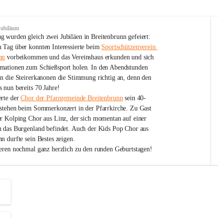
Jubiläum
 wurden gleich zwei Jubiläen in Breitenbrunn gefeiert: 
 Tag über konnten Interessierte beim 
Sportschützenverein 
nn
 vorbeikommen und das Vereinshaus erkunden und sich 
mationen zum Schießsport holen. In den Abendstunden 
nn die Steirerkanonen die Stimmung richtig an, denn den 
 nun bereits 70 Jahre!
rte der 
Chor der Pfarrgemeinde Breitenbrunn
 sein 40-
estehen beim Sommerkonzert in der Pfarrkirche. Zu Gast 
er Kolping Chor aus Linz, der sich momentan auf einer 
h das Burgenland befindet. Auch der Kids Pop Chor aus 
n durfte sein Bestes zeigen.
ieren nochmal ganz herzlich zu den runden Geburtstagen!