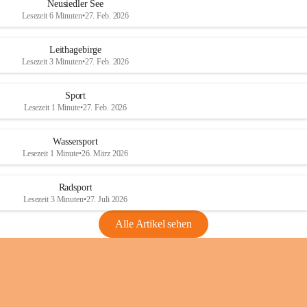
e
e
Neusiedler See
r
r
Lesezeit 6 Minuten
•
27. Feb. 2026
S
S
e
e
Leithagebirge
e
e
Lesezeit 3 Minuten
•
27. Feb. 2026
Sport
Lesezeit 1 Minute
•
27. Feb. 2026
Wassersport
Lesezeit 1 Minute
•
26. März 2026
Radsport
Lesezeit 3 Minuten
•
27. Juli 2026
Alle Artikel sehen