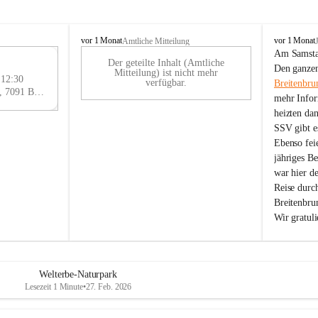
B
B
vor 1 Monat
vor 1 Monat
Amtliche Mitteilung
r
r
Am Samstag
Der geteilte Inhalt (Amtliche
e
e
29
Den ganzen
Mitteilung) ist nicht mehr
i
i
 12:30
AU
verfügbar.
Breitenbru
t
t
Eisenstädter Straße 18, 7091 Breitenbrunn am Neusiedler See, AUT
G
mehr Infor
e
e
heizten da
n
n
SSV gibt es
b
b
r
r
Ebenso feie
u
u
jähriges B
n
n
war hier d
n
n
Reise durc
a
a
Breitenbrun
m
m
Wir gratul
N
N
e
e
u
u
s
s
i
i
Welterbe-Naturpark
e
e
Lesezeit 1 Minute
•
27. Feb. 2026
d
d
l
l