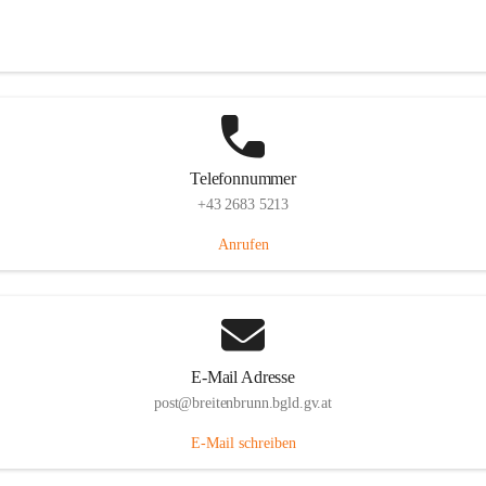
Eisenstädterstraße 18, 7091 Breitenbrunn am Neusiedler See, AUT
Auf Karte ansehen
Telefonnummer
+43 2683 5213
Anrufen
E-Mail Adresse
post@breitenbrunn.bgld.gv.at
E-Mail schreiben