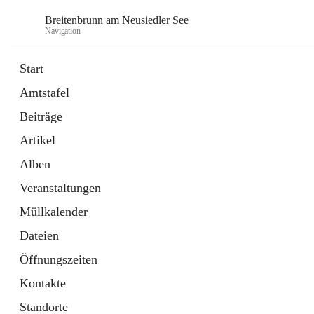
Breitenbrunn am Neusiedler See
Navigation
Start
Amtstafel
Formulare
Beiträge
18 Schnellzugriffe
Artikel
Gemeindeservice
7 Schnellzugriffe
Alben
Veranstaltungen
Müllkalender
Dateien
Öffnungszeiten
Kontakte
Standorte