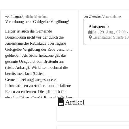
B
B
vor 4 Tagen
vor 2 Wochen
Amtliche Mitteilung
Veranstaltung
r
r
Verordnung betr. Goldgelbe Vergilbung!
e
e
Blutspenden
Leider ist auch die Gemeinde 
i
i
Sa., 29. Aug., 07:00 -
t
t
Breitenbrunn nicht vor der durch die 
e
e
Amerikanische Rebzikade übertragene 
n
n
Goldgelbe Vergilbung der Rebe verschont 
b
b
geblieben. Als Sicherheitszone gilt das 
r
r
gesamte Ortsgebiet von Breitenbrunn 
u
u
(siehe Anhang). Wir bitten nochmal die 
n
n
n
n
bereits mehrfach (Cities, 
a
a
Gemeindezeitung) ausgesendeten 
m
m
Informationen zu studieren und befallene 
N
N
Reben zu entfernen. Dies gilt auch für 
e
e
einzelne Reben. Gemäß Burgenländischen 
u
u
Artikel
Weinbaugesetz sind nicht gepflegte oder 
s
s
i
i
unzulässige Weingärten zu roden! Bitte 
e
e
helfen wir zusammen um unsere Winzer 
d
d
vor den prognostizierten Ernteausfällen 
l
l
und den daraus folgenden wirtschaftlichen 