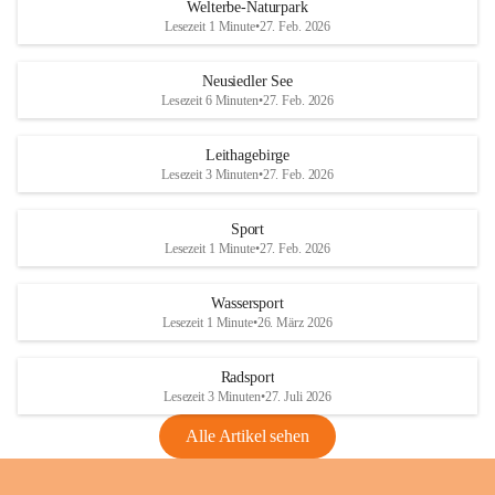
i
i
unzulässige Weingärten zu roden! Bitte 
Welterbe-Naturpark
e
e
helfen wir zusammen um unsere Winzer 
Lesezeit 1 Minute
•
27. Feb. 2026
d
d
vor den prognostizierten Ernteausfällen 
l
l
und den daraus folgenden wirtschaftlichen 
e
e
Neusiedler See
Schäden zu bewahren.
r
r
Lesezeit 6 Minuten
•
27. Feb. 2026
S
S
Verordnungen
e
e
Leithagebirge
04.08.2026
e
e
Lesezeit 3 Minuten
•
27. Feb. 2026
Maßnahmen zur Bekämpfung
der Goldgelben Vergilbung der
Sport
Rebe und der Amerikanischen
Lesezeit 1 Minute
•
27. Feb. 2026
Rebzikade
Anhang VBl. EU Nr. 18
Wassersport
_2026
Lesezeit 1 Minute
•
26. März 2026
1 Seite
•
1,4 MB
Radsport
VBl. EU Nr. 18_2026
Lesezeit 3 Minuten
•
27. Juli 2026
2 Seiten
•
2,1 MB
Alle Artikel sehen