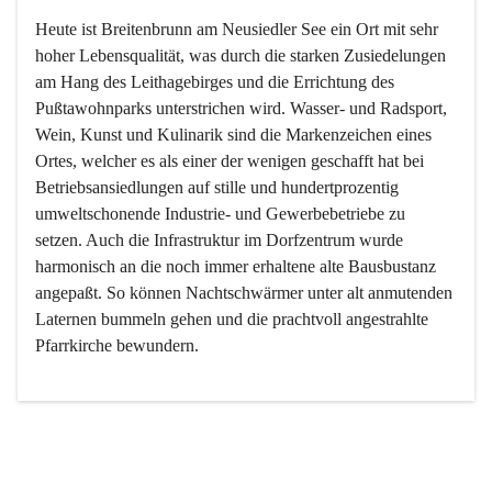
Heute ist Breitenbrunn am Neusiedler See ein Ort mit sehr 
hoher Lebensqualität, was durch die starken Zusiedelungen 
am Hang des Leithagebirges und die Errichtung des 
Pußtawohnparks unterstrichen wird. Wasser- und Radsport, 
Wein, Kunst und Kulinarik sind die Markenzeichen eines 
Ortes, welcher es als einer der wenigen geschafft hat bei 
Betriebsansiedlungen auf stille und hundertprozentig 
umweltschonende Industrie- und Gewerbebetriebe zu 
setzen. Auch die Infrastruktur im Dorfzentrum wurde 
harmonisch an die noch immer erhaltene alte Bausbustanz 
angepaßt. So können Nachtschwärmer unter alt anmutenden 
Laternen bummeln gehen und die prachtvoll angestrahlte 
Pfarrkirche bewundern.

Der Weinbau dominert heute nicht mehr, ist aber integrativer 
Bestandteil der Kultur des Ortes, da man hier schon lange 
von Massenweinbau auf Qualitätsweinbau umgestellt hat. 
So ist es auch nicht verwunderlich, dass eines der historisch 