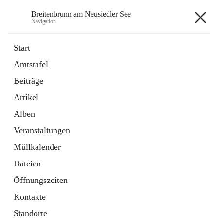
Breitenbrunn am Neusiedler See
Navigation
Breitenbrunn am Neusiedler See
Start
Amtstafel
Formulare
Beiträge
18 Schnellzugriffe
Artikel
Gemeindeservice
7 Schnellzugriffe
Alben
Veranstaltungen
+7
Müllkalender
Dateien
Öffnungszeiten
Kontakte
Hauptadresse
Standorte