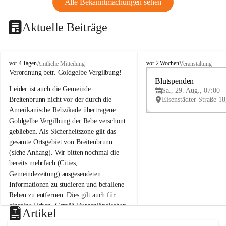
Alle Bekanntmachungen sehen
Aktuelle Beiträge
B
B
vor 4 Tagen
vor 2 Wochen
Amtliche Mitteilung
Veranstaltung
r
r
Verordnung betr. Goldgelbe Vergilbung!
e
e
Blutspenden
Leider ist auch die Gemeinde 
i
i
Sa., 29. Aug., 07:00 -
t
t
Breitenbrunn nicht vor der durch die 
e
e
Amerikanische Rebzikade übertragene 
n
n
Goldgelbe Vergilbung der Rebe verschont 
b
b
geblieben. Als Sicherheitszone gilt das 
r
r
gesamte Ortsgebiet von Breitenbrunn 
u
u
(siehe Anhang). Wir bitten nochmal die 
n
n
n
n
bereits mehrfach (Cities, 
a
a
Gemeindezeitung) ausgesendeten 
m
m
Informationen zu studieren und befallene 
N
N
Reben zu entfernen. Dies gilt auch für 
e
e
einzelne Reben. Gemäß Burgenländischen 
u
u
Artikel
Weinbaugesetz sind nicht gepflegte oder 
s
s