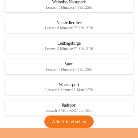
i
i
unzulässige Weingärten zu roden! Bitte 
Welterbe-Naturpark
e
e
helfen wir zusammen um unsere Winzer 
Lesezeit 1 Minute
•
27. Feb. 2026
d
d
vor den prognostizierten Ernteausfällen 
l
l
und den daraus folgenden wirtschaftlichen 
e
e
Neusiedler See
Schäden zu bewahren.
r
r
Lesezeit 6 Minuten
•
27. Feb. 2026
S
S
Verordnungen
e
e
Leithagebirge
04.08.2026
e
e
Lesezeit 3 Minuten
•
27. Feb. 2026
Maßnahmen zur Bekämpfung
der Goldgelben Vergilbung der
Sport
Rebe und der Amerikanischen
Lesezeit 1 Minute
•
27. Feb. 2026
Rebzikade
Anhang VBl. EU Nr. 18
Wassersport
_2026
Lesezeit 1 Minute
•
26. März 2026
1 Seite
•
1,4 MB
Radsport
VBl. EU Nr. 18_2026
Lesezeit 3 Minuten
•
27. Juli 2026
2 Seiten
•
2,1 MB
Alle Artikel sehen