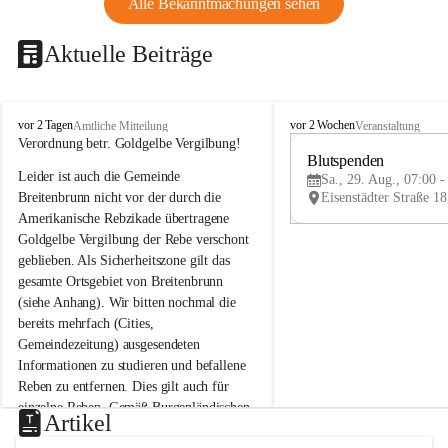
Alle Bekanntmachungen sehen
Aktuelle Beiträge
B
B
vor 2 Tagen
vor 2 Wochen
Amtliche Mitteilung
Veranstaltung
r
r
Verordnung betr. Goldgelbe Vergilbung!
e
e
Blutspenden
Leider ist auch die Gemeinde 
i
i
Sa., 29. Aug., 07:00 -
t
t
Breitenbrunn nicht vor der durch die 
e
e
Amerikanische Rebzikade übertragene 
n
n
Goldgelbe Vergilbung der Rebe verschont 
b
b
geblieben. Als Sicherheitszone gilt das 
r
r
gesamte Ortsgebiet von Breitenbrunn 
u
u
(siehe Anhang). Wir bitten nochmal die 
n
n
n
n
bereits mehrfach (Cities, 
a
a
Gemeindezeitung) ausgesendeten 
m
m
Informationen zu studieren und befallene 
N
N
Reben zu entfernen. Dies gilt auch für 
e
e
einzelne Reben. Gemäß Burgenländischen 
u
u
Artikel
Weinbaugesetz sind nicht gepflegte oder 
s
s