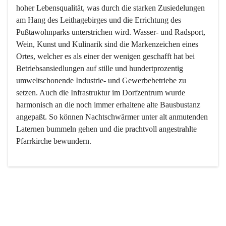
hoher Lebensqualität, was durch die starken Zusiedelungen 
am Hang des Leithagebirges und die Errichtung des 
Pußtawohnparks unterstrichen wird. Wasser- und Radsport, 
Wein, Kunst und Kulinarik sind die Markenzeichen eines 
Ortes, welcher es als einer der wenigen geschafft hat bei 
Betriebsansiedlungen auf stille und hundertprozentig 
umweltschonende Industrie- und Gewerbebetriebe zu 
setzen. Auch die Infrastruktur im Dorfzentrum wurde 
harmonisch an die noch immer erhaltene alte Bausbustanz 
angepaßt. So können Nachtschwärmer unter alt anmutenden 
Laternen bummeln gehen und die prachtvoll angestrahlte 
Pfarrkirche bewundern.

Der Weinbau dominert heute nicht mehr, ist aber integrativer 
Bestandteil der Kultur des Ortes, da man hier schon lange 
von Massenweinbau auf Qualitätsweinbau umgestellt hat. 
So ist es auch nicht verwunderlich, dass eines der historisch 
wertvollsten Gebäude die Ortsvinothek beherbergt und dass 
der Kellering ein beliebtes Ziel darstellt.
