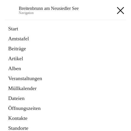
Breitenbrunn am Neusiedler See
Navigation
Breitenbrunn am Neusiedler See
Start
Amtstafel
Formulare
Beiträge
18 Schnellzugriffe
Artikel
Gemeindeservice
7 Schnellzugriffe
Alben
Veranstaltungen
+7
Müllkalender
Dateien
Öffnungszeiten
Kontakte
Hauptadresse
Standorte