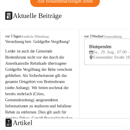
Alle Bekanntmachungen sehen
Aktuelle Beiträge
B
B
vor 5 Tagen
vor 3 Wochen
Amtliche Mitteilung
Veranstaltung
r
r
Verordnung betr. Goldgelbe Vergilbung!
e
e
Blutspenden
Leider ist auch die Gemeinde 
i
i
Sa., 29. Aug., 07:00 -
t
t
Breitenbrunn nicht vor der durch die 
e
e
Amerikanische Rebzikade übertragene 
n
n
Goldgelbe Vergilbung der Rebe verschont 
b
b
geblieben. Als Sicherheitszone gilt das 
r
r
gesamte Ortsgebiet von Breitenbrunn 
u
u
(siehe Anhang). Wir bitten nochmal die 
n
n
n
n
bereits mehrfach (Cities, 
a
a
Gemeindezeitung) ausgesendeten 
m
m
Informationen zu studieren und befallene 
N
N
Reben zu entfernen. Dies gilt auch für 
e
e
einzelne Reben. Gemäß Burgenländischen 
u
u
Artikel
Weinbaugesetz sind nicht gepflegte oder 
s
s