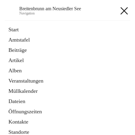
Breitenbrunn am Neusiedler See
Navigation
Breitenbrunn am Neusiedler See
Start
Amtstafel
Formulare
Beiträge
18 Schnellzugriffe
Artikel
Gemeindeservice
7 Schnellzugriffe
Alben
Veranstaltungen
+7
Müllkalender
Dateien
Öffnungszeiten
Kontakte
Hauptadresse
Standorte