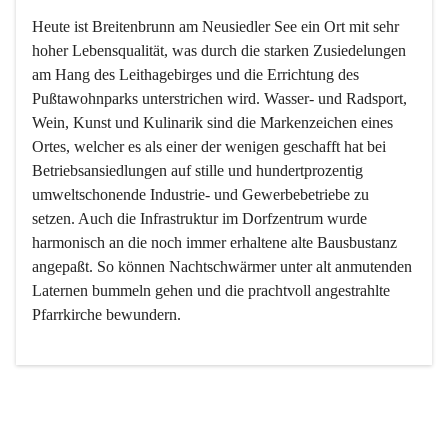
Heute ist Breitenbrunn am Neusiedler See ein Ort mit sehr 
hoher Lebensqualität, was durch die starken Zusiedelungen 
am Hang des Leithagebirges und die Errichtung des 
Pußtawohnparks unterstrichen wird. Wasser- und Radsport, 
Wein, Kunst und Kulinarik sind die Markenzeichen eines 
Ortes, welcher es als einer der wenigen geschafft hat bei 
Betriebsansiedlungen auf stille und hundertprozentig 
umweltschonende Industrie- und Gewerbebetriebe zu 
setzen. Auch die Infrastruktur im Dorfzentrum wurde 
harmonisch an die noch immer erhaltene alte Bausbustanz 
angepaßt. So können Nachtschwärmer unter alt anmutenden 
Laternen bummeln gehen und die prachtvoll angestrahlte 
Pfarrkirche bewundern.

Der Weinbau dominert heute nicht mehr, ist aber integrativer 
Bestandteil der Kultur des Ortes, da man hier schon lange 
von Massenweinbau auf Qualitätsweinbau umgestellt hat. 
So ist es auch nicht verwunderlich, dass eines der historisch 