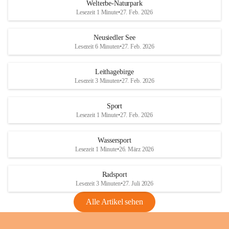
i
i
unzulässige Weingärten zu roden! Bitte 
Welterbe-Naturpark
e
e
helfen wir zusammen um unsere Winzer 
Lesezeit 1 Minute
•
27. Feb. 2026
d
d
vor den prognostizierten Ernteausfällen 
l
l
und den daraus folgenden wirtschaftlichen 
e
e
Neusiedler See
Schäden zu bewahren.
r
r
Lesezeit 6 Minuten
•
27. Feb. 2026
S
S
Verordnungen
e
e
Leithagebirge
04.08.2026
e
e
Lesezeit 3 Minuten
•
27. Feb. 2026
Maßnahmen zur Bekämpfung
der Goldgelben Vergilbung der
Sport
Rebe und der Amerikanischen
Lesezeit 1 Minute
•
27. Feb. 2026
Rebzikade
Anhang VBl. EU Nr. 18
Wassersport
_2026
Lesezeit 1 Minute
•
26. März 2026
1 Seite
•
1,4 MB
Radsport
VBl. EU Nr. 18_2026
Lesezeit 3 Minuten
•
27. Juli 2026
2 Seiten
•
2,1 MB
Alle Artikel sehen