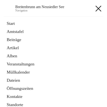
Breitenbrunn am Neusiedler See
Navigation
Breitenbrunn am Neusiedler See
Start
Amtstafel
Formulare
Beiträge
18 Schnellzugriffe
Artikel
Gemeindeservice
7 Schnellzugriffe
Alben
Veranstaltungen
+7
Müllkalender
Dateien
Öffnungszeiten
Kontakte
Hauptadresse
Standorte