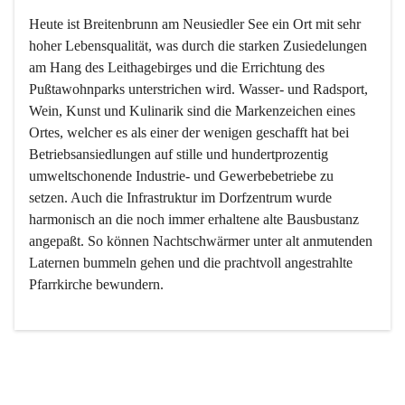
Heute ist Breitenbrunn am Neusiedler See ein Ort mit sehr 
hoher Lebensqualität, was durch die starken Zusiedelungen 
am Hang des Leithagebirges und die Errichtung des 
Pußtawohnparks unterstrichen wird. Wasser- und Radsport, 
Wein, Kunst und Kulinarik sind die Markenzeichen eines 
Ortes, welcher es als einer der wenigen geschafft hat bei 
Betriebsansiedlungen auf stille und hundertprozentig 
umweltschonende Industrie- und Gewerbebetriebe zu 
setzen. Auch die Infrastruktur im Dorfzentrum wurde 
harmonisch an die noch immer erhaltene alte Bausbustanz 
angepaßt. So können Nachtschwärmer unter alt anmutenden 
Laternen bummeln gehen und die prachtvoll angestrahlte 
Pfarrkirche bewundern.

Der Weinbau dominert heute nicht mehr, ist aber integrativer 
Bestandteil der Kultur des Ortes, da man hier schon lange 
von Massenweinbau auf Qualitätsweinbau umgestellt hat. 
So ist es auch nicht verwunderlich, dass eines der historisch 