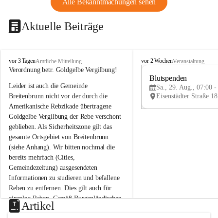
Alle Bekanntmachungen sehen
Aktuelle Beiträge
B
B
vor 3 Tagen
vor 2 Wochen
Amtliche Mitteilung
Veranstaltung
r
r
Verordnung betr. Goldgelbe Vergilbung!
e
e
Blutspenden
Leider ist auch die Gemeinde 
i
i
Sa., 29. Aug., 07:00 -
t
t
Breitenbrunn nicht vor der durch die 
e
e
Amerikanische Rebzikade übertragene 
n
n
Goldgelbe Vergilbung der Rebe verschont 
b
b
geblieben. Als Sicherheitszone gilt das 
r
r
gesamte Ortsgebiet von Breitenbrunn 
u
u
(siehe Anhang). Wir bitten nochmal die 
n
n
n
n
bereits mehrfach (Cities, 
a
a
Gemeindezeitung) ausgesendeten 
m
m
Informationen zu studieren und befallene 
N
N
Reben zu entfernen. Dies gilt auch für 
e
e
einzelne Reben. Gemäß Burgenländischen 
u
u
Artikel
Weinbaugesetz sind nicht gepflegte oder 
s
s