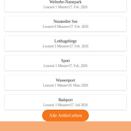
i
i
unzulässige Weingärten zu roden! Bitte 
Welterbe-Naturpark
e
e
helfen wir zusammen um unsere Winzer 
Lesezeit 1 Minute
•
27. Feb. 2026
d
d
vor den prognostizierten Ernteausfällen 
l
l
und den daraus folgenden wirtschaftlichen 
e
e
Neusiedler See
Schäden zu bewahren.
r
r
Lesezeit 6 Minuten
•
27. Feb. 2026
S
S
Verordnungen
e
e
Leithagebirge
04.08.2026
e
e
Lesezeit 3 Minuten
•
27. Feb. 2026
Maßnahmen zur Bekämpfung
der Goldgelben Vergilbung der
Sport
Rebe und der Amerikanischen
Lesezeit 1 Minute
•
27. Feb. 2026
Rebzikade
Anhang VBl. EU Nr. 18
Wassersport
_2026
Lesezeit 1 Minute
•
26. März 2026
1 Seite
•
1,4 MB
Radsport
VBl. EU Nr. 18_2026
Lesezeit 3 Minuten
•
27. Juli 2026
2 Seiten
•
2,1 MB
Alle Artikel sehen