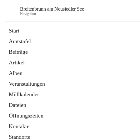
Breitenbrunn am Neusiedler See
Navigation
Start
Amtstafel
Formulare
Beiträge
18 Schnellzugriffe
Artikel
Gemeindeservice
7 Schnellzugriffe
Alben
Veranstaltungen
Müllkalender
Dateien
Öffnungszeiten
Kontakte
Standorte