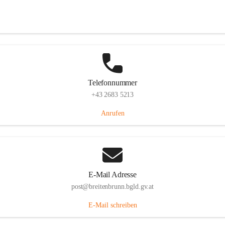
Eisenstädterstraße 18, 7091 Breitenbrunn am Neusiedler See, AUT
Auf Karte ansehen
Telefonnummer
+43 2683 5213
Anrufen
E-Mail Adresse
post@breitenbrunn.bgld.gv.at
E-Mail schreiben