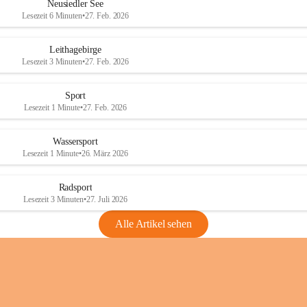
e
e
Neusiedler See
r
r
Lesezeit 6 Minuten
•
27. Feb. 2026
S
S
e
e
Leithagebirge
e
e
Lesezeit 3 Minuten
•
27. Feb. 2026
Sport
Lesezeit 1 Minute
•
27. Feb. 2026
Wassersport
Lesezeit 1 Minute
•
26. März 2026
Radsport
Lesezeit 3 Minuten
•
27. Juli 2026
Alle Artikel sehen