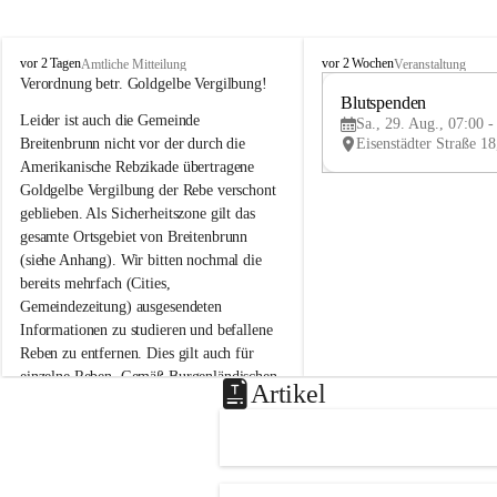
B
B
vor 2 Tagen
vor 2 Wochen
Amtliche Mitteilung
Veranstaltung
r
r
Verordnung betr. Goldgelbe Vergilbung!
e
e
Blutspenden
Leider ist auch die Gemeinde 
i
i
Sa., 29. Aug., 07:00 -
t
t
Breitenbrunn nicht vor der durch die 
e
e
Amerikanische Rebzikade übertragene 
n
n
Goldgelbe Vergilbung der Rebe verschont 
b
b
geblieben. Als Sicherheitszone gilt das 
r
r
gesamte Ortsgebiet von Breitenbrunn 
u
u
(siehe Anhang). Wir bitten nochmal die 
n
n
n
n
bereits mehrfach (Cities, 
a
a
Gemeindezeitung) ausgesendeten 
m
m
Informationen zu studieren und befallene 
N
N
Reben zu entfernen. Dies gilt auch für 
e
e
einzelne Reben. Gemäß Burgenländischen 
u
u
Artikel
Weinbaugesetz sind nicht gepflegte oder 
s
s
i
i
unzulässige Weingärten zu roden! Bitte 
e
e
helfen wir zusammen um unsere Winzer 
d
d
vor den prognostizierten Ernteausfällen 
l
l
und den daraus folgenden wirtschaftlichen 