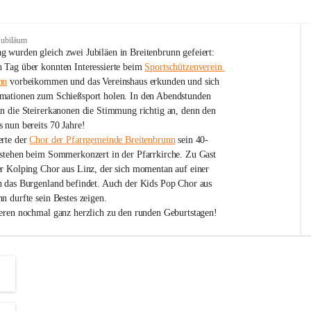
Jubiläum
 wurden gleich zwei Jubiläen in Breitenbrunn gefeiert: 
 Tag über konnten Interessierte beim 
Sportschützenverein 
nn
 vorbeikommen und das Vereinshaus erkunden und sich 
mationen zum Schießsport holen. In den Abendstunden 
nn die Steirerkanonen die Stimmung richtig an, denn den 
 nun bereits 70 Jahre!
rte der 
Chor der Pfarrgemeinde Breitenbrunn
 sein 40-
estehen beim Sommerkonzert in der Pfarrkirche. Zu Gast 
er Kolping Chor aus Linz, der sich momentan auf einer 
h das Burgenland befindet. Auch der Kids Pop Chor aus 
n durfte sein Bestes zeigen.
ieren nochmal ganz herzlich zu den runden Geburtstagen!