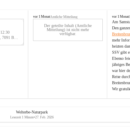
B
B
vor 1 Monat
vor 1 Monat
Amtliche Mitteilung
r
r
Am Samstag
Der geteilte Inhalt (Amtliche
e
e
29
Den ganzen
Mitteilung) ist nicht mehr
i
i
 12:30
AU
verfügbar.
Breitenbru
t
t
Eisenstädter Straße 18, 7091 Breitenbrunn am Neusiedler See, AUT
G
mehr Infor
e
e
heizten da
n
n
SSV gibt es
b
b
r
r
Ebenso feie
u
u
jähriges B
n
n
war hier d
n
n
Reise durc
a
a
Breitenbrun
m
m
Wir gratul
N
N
e
e
u
u
s
s
i
i
Welterbe-Naturpark
e
e
Lesezeit 1 Minute
•
27. Feb. 2026
d
d
l
l