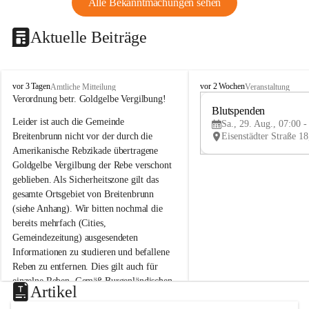
Alle Bekanntmachungen sehen
Aktuelle Beiträge
B
B
vor 3 Tagen
vor 2 Wochen
Amtliche Mitteilung
Veranstaltung
r
r
Verordnung betr. Goldgelbe Vergilbung!
e
e
Blutspenden
Leider ist auch die Gemeinde 
i
i
Sa., 29. Aug., 07:00 -
t
t
Breitenbrunn nicht vor der durch die 
e
e
Amerikanische Rebzikade übertragene 
n
n
Goldgelbe Vergilbung der Rebe verschont 
b
b
geblieben. Als Sicherheitszone gilt das 
r
r
gesamte Ortsgebiet von Breitenbrunn 
u
u
(siehe Anhang). Wir bitten nochmal die 
n
n
n
n
bereits mehrfach (Cities, 
a
a
Gemeindezeitung) ausgesendeten 
m
m
Informationen zu studieren und befallene 
N
N
Reben zu entfernen. Dies gilt auch für 
e
e
einzelne Reben. Gemäß Burgenländischen 
u
u
Artikel
Weinbaugesetz sind nicht gepflegte oder 
s
s