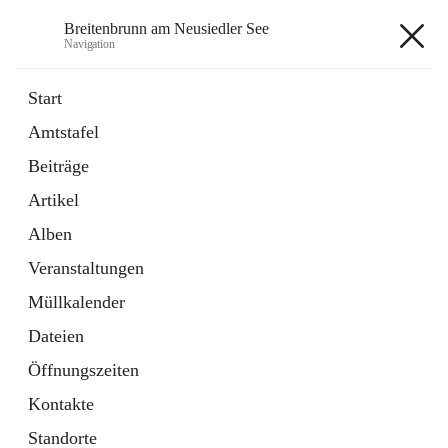
Breitenbrunn am Neusiedler See
Navigation
Breitenbrunn am Neusiedler See
Start
Amtstafel
Formulare
Beiträge
18 Schnellzugriffe
Artikel
Gemeindeservice
7 Schnellzugriffe
Alben
Veranstaltungen
+7
Müllkalender
Dateien
Öffnungszeiten
Kontakte
Hauptadresse
Standorte