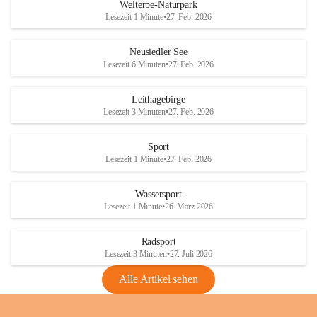
i
i
unzulässige Weingärten zu roden! Bitte 
Welterbe-Naturpark
e
e
helfen wir zusammen um unsere Winzer 
Lesezeit 1 Minute
•
27. Feb. 2026
d
d
vor den prognostizierten Ernteausfällen 
l
l
und den daraus folgenden wirtschaftlichen 
e
e
Neusiedler See
Schäden zu bewahren.
r
r
Lesezeit 6 Minuten
•
27. Feb. 2026
S
S
Verordnungen
e
e
Leithagebirge
04.08.2026
e
e
Lesezeit 3 Minuten
•
27. Feb. 2026
Maßnahmen zur Bekämpfung
der Goldgelben Vergilbung der
Sport
Rebe und der Amerikanischen
Lesezeit 1 Minute
•
27. Feb. 2026
Rebzikade
Anhang VBl. EU Nr. 18
Wassersport
_2026
Lesezeit 1 Minute
•
26. März 2026
1 Seite
•
1,4 MB
Radsport
VBl. EU Nr. 18_2026
Lesezeit 3 Minuten
•
27. Juli 2026
2 Seiten
•
2,1 MB
Alle Artikel sehen