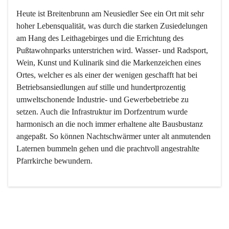
Heute ist Breitenbrunn am Neusiedler See ein Ort mit sehr 
hoher Lebensqualität, was durch die starken Zusiedelungen 
am Hang des Leithagebirges und die Errichtung des 
Pußtawohnparks unterstrichen wird. Wasser- und Radsport, 
Wein, Kunst und Kulinarik sind die Markenzeichen eines 
Ortes, welcher es als einer der wenigen geschafft hat bei 
Betriebsansiedlungen auf stille und hundertprozentig 
umweltschonende Industrie- und Gewerbebetriebe zu 
setzen. Auch die Infrastruktur im Dorfzentrum wurde 
harmonisch an die noch immer erhaltene alte Bausbustanz 
angepaßt. So können Nachtschwärmer unter alt anmutenden 
Laternen bummeln gehen und die prachtvoll angestrahlte 
Pfarrkirche bewundern.

Der Weinbau dominert heute nicht mehr, ist aber integrativer 
Bestandteil der Kultur des Ortes, da man hier schon lange 
von Massenweinbau auf Qualitätsweinbau umgestellt hat. 
So ist es auch nicht verwunderlich, dass eines der historisch 