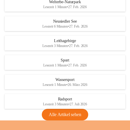
i
i
unzulässige Weingärten zu roden! Bitte 
Welterbe-Naturpark
e
e
helfen wir zusammen um unsere Winzer 
Lesezeit 1 Minute
•
27. Feb. 2026
d
d
vor den prognostizierten Ernteausfällen 
l
l
und den daraus folgenden wirtschaftlichen 
e
e
Neusiedler See
Schäden zu bewahren.
r
r
Lesezeit 6 Minuten
•
27. Feb. 2026
S
S
Verordnungen
e
e
Leithagebirge
04.08.2026
e
e
Lesezeit 3 Minuten
•
27. Feb. 2026
Maßnahmen zur Bekämpfung
der Goldgelben Vergilbung der
Sport
Rebe und der Amerikanischen
Lesezeit 1 Minute
•
27. Feb. 2026
Rebzikade
Anhang VBl. EU Nr. 18
Wassersport
_2026
Lesezeit 1 Minute
•
26. März 2026
1 Seite
•
1,4 MB
Radsport
VBl. EU Nr. 18_2026
Lesezeit 3 Minuten
•
27. Juli 2026
2 Seiten
•
2,1 MB
Alle Artikel sehen