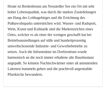
Heute ist Breitenbrunn am Neusiedler See ein Ort mit sehr 
hoher Lebensqualität, was durch die starken Zusiedelungen 
am Hang des Leithagebirges und die Errichtung des 
Pußtawohnparks unterstrichen wird. Wasser- und Radsport, 
Wein, Kunst und Kulinarik sind die Markenzeichen eines 
Ortes, welcher es als einer der wenigen geschafft hat bei 
Betriebsansiedlungen auf stille und hundertprozentig 
umweltschonende Industrie- und Gewerbebetriebe zu 
setzen. Auch die Infrastruktur im Dorfzentrum wurde 
harmonisch an die noch immer erhaltene alte Bausbustanz 
angepaßt. So können Nachtschwärmer unter alt anmutenden 
Laternen bummeln gehen und die prachtvoll angestrahlte 
Pfarrkirche bewundern.

Der Weinbau dominert heute nicht mehr, ist aber integrativer 
Bestandteil der Kultur des Ortes, da man hier schon lange 
von Massenweinbau auf Qualitätsweinbau umgestellt hat. 
So ist es auch nicht verwunderlich, dass eines der historisch 