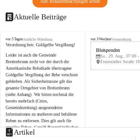
Alle Bekanntmachungen sehen
Aktuelle Beiträge
B
B
vor 5 Tagen
vor 3 Wochen
Amtliche Mitteilung
Veranstaltung
r
r
Verordnung betr. Goldgelbe Vergilbung!
e
e
Blutspenden
Leider ist auch die Gemeinde 
i
i
Sa., 29. Aug., 07:00 -
t
t
Breitenbrunn nicht vor der durch die 
e
e
Amerikanische Rebzikade übertragene 
n
n
Goldgelbe Vergilbung der Rebe verschont 
b
b
geblieben. Als Sicherheitszone gilt das 
r
r
gesamte Ortsgebiet von Breitenbrunn 
u
u
(siehe Anhang). Wir bitten nochmal die 
n
n
n
n
bereits mehrfach (Cities, 
a
a
Gemeindezeitung) ausgesendeten 
m
m
Informationen zu studieren und befallene 
N
N
Reben zu entfernen. Dies gilt auch für 
e
e
einzelne Reben. Gemäß Burgenländischen 
u
u
Artikel
Weinbaugesetz sind nicht gepflegte oder 
s
s