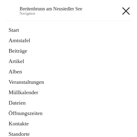
Breitenbrunn am Neusiedler See
Navigation
Breitenbrunn am Neusiedler See
Start
Amtstafel
Formulare
Beiträge
18 Schnellzugriffe
Artikel
Gemeindeservice
7 Schnellzugriffe
Alben
Veranstaltungen
+7
Müllkalender
Dateien
Öffnungszeiten
Kontakte
Hauptadresse
Standorte