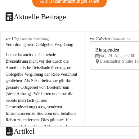
Alle Bekanntmachungen sehen
Aktuelle Beiträge
B
B
vor 1 Tag
vor 2 Wochen
Amtliche Mitteilung
Veranstaltung
r
r
Verordnung betr. Goldgelbe Vergilbung!
e
e
Blutspenden
Leider ist auch die Gemeinde 
i
i
Sa., 29. Aug., 07:00 -
t
t
Breitenbrunn nicht vor der durch die 
e
e
Amerikanische Rebzikade übertragene 
n
n
Goldgelbe Vergilbung der Rebe verschont 
b
b
geblieben. Als Sicherheitszone gilt das 
r
r
gesamte Ortsgebiet von Breitenbrunn 
u
u
(siehe Anhang). Wir bitten nochmal die 
n
n
n
n
bereits mehrfach (Cities, 
a
a
Gemeindezeitung) ausgesendeten 
m
m
Informationen zu studieren und befallene 
N
N
Reben zu entfernen. Dies gilt auch für 
e
e
einzelne Reben. Gemäß Burgenländischen 
u
u
Artikel
Weinbaugesetz sind nicht gepflegte oder 
s
s