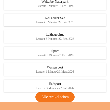
i
i
unzulässige Weingärten zu roden! Bitte 
Welterbe-Naturpark
e
e
helfen wir zusammen um unsere Winzer 
Lesezeit 1 Minute
•
27. Feb. 2026
d
d
vor den prognostizierten Ernteausfällen 
l
l
und den daraus folgenden wirtschaftlichen 
e
e
Neusiedler See
Schäden zu bewahren.
r
r
Lesezeit 6 Minuten
•
27. Feb. 2026
S
S
Verordnungen
e
e
Leithagebirge
04.08.2026
e
e
Lesezeit 3 Minuten
•
27. Feb. 2026
Maßnahmen zur Bekämpfung
der Goldgelben Vergilbung der
Sport
Rebe und der Amerikanischen
Lesezeit 1 Minute
•
27. Feb. 2026
Rebzikade
Anhang VBl. EU Nr. 18
Wassersport
_2026
Lesezeit 1 Minute
•
26. März 2026
1 Seite
•
1,4 MB
Radsport
VBl. EU Nr. 18_2026
Lesezeit 3 Minuten
•
27. Juli 2026
2 Seiten
•
2,1 MB
Alle Artikel sehen