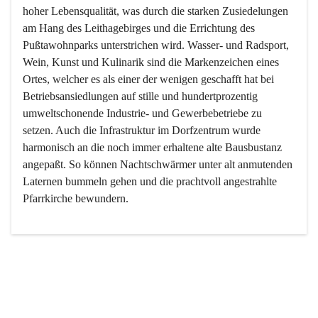
hoher Lebensqualität, was durch die starken Zusiedelungen 
am Hang des Leithagebirges und die Errichtung des 
Pußtawohnparks unterstrichen wird. Wasser- und Radsport, 
Wein, Kunst und Kulinarik sind die Markenzeichen eines 
Ortes, welcher es als einer der wenigen geschafft hat bei 
Betriebsansiedlungen auf stille und hundertprozentig 
umweltschonende Industrie- und Gewerbebetriebe zu 
setzen. Auch die Infrastruktur im Dorfzentrum wurde 
harmonisch an die noch immer erhaltene alte Bausbustanz 
angepaßt. So können Nachtschwärmer unter alt anmutenden 
Laternen bummeln gehen und die prachtvoll angestrahlte 
Pfarrkirche bewundern.

Der Weinbau dominert heute nicht mehr, ist aber integrativer 
Bestandteil der Kultur des Ortes, da man hier schon lange 
von Massenweinbau auf Qualitätsweinbau umgestellt hat. 
So ist es auch nicht verwunderlich, dass eines der historisch 
wertvollsten Gebäude die Ortsvinothek beherbergt und dass 
der Kellering ein beliebtes Ziel darstellt.
