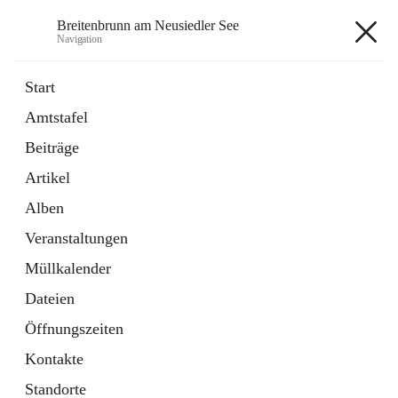
Breitenbrunn am Neusiedler See
Navigation
Breitenbrunn am Neusiedler See
Start
Amtstafel
Formulare
Beiträge
18 Schnellzugriffe
Artikel
Gemeindeservice
7 Schnellzugriffe
Alben
Veranstaltungen
+7
Müllkalender
Dateien
Öffnungszeiten
Kontakte
Hauptadresse
Standorte