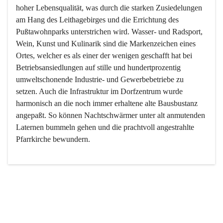
hoher Lebensqualität, was durch die starken Zusiedelungen 
am Hang des Leithagebirges und die Errichtung des 
Pußtawohnparks unterstrichen wird. Wasser- und Radsport, 
Wein, Kunst und Kulinarik sind die Markenzeichen eines 
Ortes, welcher es als einer der wenigen geschafft hat bei 
Betriebsansiedlungen auf stille und hundertprozentig 
umweltschonende Industrie- und Gewerbebetriebe zu 
setzen. Auch die Infrastruktur im Dorfzentrum wurde 
harmonisch an die noch immer erhaltene alte Bausbustanz 
angepaßt. So können Nachtschwärmer unter alt anmutenden 
Laternen bummeln gehen und die prachtvoll angestrahlte 
Pfarrkirche bewundern.

Der Weinbau dominert heute nicht mehr, ist aber integrativer 
Bestandteil der Kultur des Ortes, da man hier schon lange 
von Massenweinbau auf Qualitätsweinbau umgestellt hat. 
So ist es auch nicht verwunderlich, dass eines der historisch 
wertvollsten Gebäude die Ortsvinothek beherbergt und dass 
der Kellering ein beliebtes Ziel darstellt.
