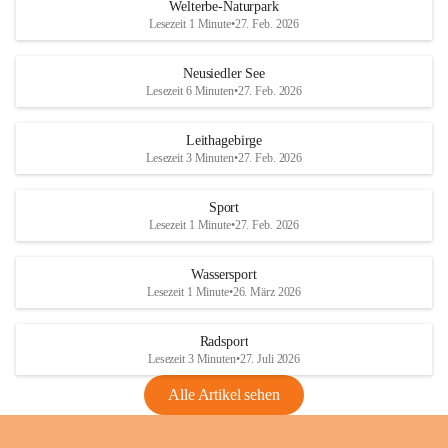
i
i
unzulässige Weingärten zu roden! Bitte 
Welterbe-Naturpark
e
e
helfen wir zusammen um unsere Winzer 
Lesezeit 1 Minute
•
27. Feb. 2026
d
d
vor den prognostizierten Ernteausfällen 
l
l
und den daraus folgenden wirtschaftlichen 
e
e
Neusiedler See
Schäden zu bewahren.
r
r
Lesezeit 6 Minuten
•
27. Feb. 2026
S
S
Verordnungen
e
e
Leithagebirge
04.08.2026
e
e
Lesezeit 3 Minuten
•
27. Feb. 2026
Maßnahmen zur Bekämpfung
der Goldgelben Vergilbung der
Sport
Rebe und der Amerikanischen
Lesezeit 1 Minute
•
27. Feb. 2026
Rebzikade
Anhang VBl. EU Nr. 18
Wassersport
_2026
Lesezeit 1 Minute
•
26. März 2026
1 Seite
•
1,4 MB
Radsport
VBl. EU Nr. 18_2026
Lesezeit 3 Minuten
•
27. Juli 2026
2 Seiten
•
2,1 MB
Alle Artikel sehen