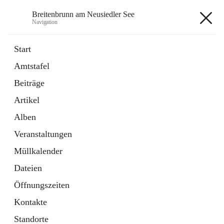
Breitenbrunn am Neusiedler See
Navigation
Breitenbrunn am Neusiedler See
Start
Amtstafel
Formulare
Beiträge
18 Schnellzugriffe
Artikel
Gemeindeservice
7 Schnellzugriffe
Alben
Veranstaltungen
+7
Müllkalender
Dateien
Öffnungszeiten
Kontakte
Hauptadresse
Standorte