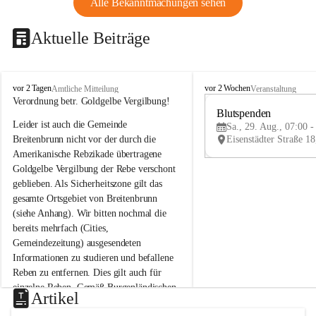
Alle Bekanntmachungen sehen
Aktuelle Beiträge
B
B
vor 2 Tagen
vor 2 Wochen
Amtliche Mitteilung
Veranstaltung
r
r
Verordnung betr. Goldgelbe Vergilbung!
e
e
Blutspenden
Leider ist auch die Gemeinde 
i
i
Sa., 29. Aug., 07:00 -
t
t
Breitenbrunn nicht vor der durch die 
e
e
Amerikanische Rebzikade übertragene 
n
n
Goldgelbe Vergilbung der Rebe verschont 
b
b
geblieben. Als Sicherheitszone gilt das 
r
r
gesamte Ortsgebiet von Breitenbrunn 
u
u
(siehe Anhang). Wir bitten nochmal die 
n
n
n
n
bereits mehrfach (Cities, 
a
a
Gemeindezeitung) ausgesendeten 
m
m
Informationen zu studieren und befallene 
N
N
Reben zu entfernen. Dies gilt auch für 
e
e
einzelne Reben. Gemäß Burgenländischen 
u
u
Artikel
Weinbaugesetz sind nicht gepflegte oder 
s
s