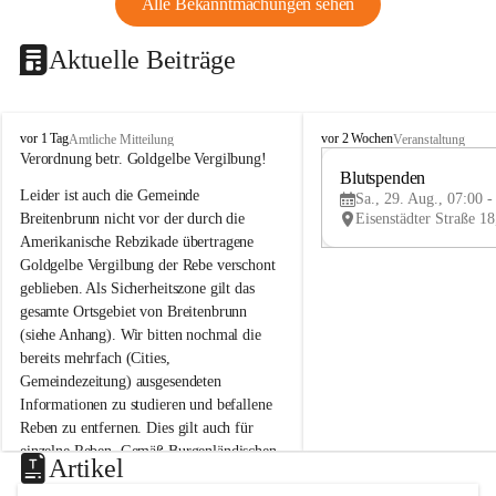
Alle Bekanntmachungen sehen
Aktuelle Beiträge
B
B
vor 1 Tag
vor 2 Wochen
Amtliche Mitteilung
Veranstaltung
r
r
Verordnung betr. Goldgelbe Vergilbung!
e
e
Blutspenden
Leider ist auch die Gemeinde 
i
i
Sa., 29. Aug., 07:00 -
t
t
Breitenbrunn nicht vor der durch die 
e
e
Amerikanische Rebzikade übertragene 
n
n
Goldgelbe Vergilbung der Rebe verschont 
b
b
geblieben. Als Sicherheitszone gilt das 
r
r
gesamte Ortsgebiet von Breitenbrunn 
u
u
(siehe Anhang). Wir bitten nochmal die 
n
n
n
n
bereits mehrfach (Cities, 
a
a
Gemeindezeitung) ausgesendeten 
m
m
Informationen zu studieren und befallene 
N
N
Reben zu entfernen. Dies gilt auch für 
e
e
einzelne Reben. Gemäß Burgenländischen 
u
u
Artikel
Weinbaugesetz sind nicht gepflegte oder 
s
s