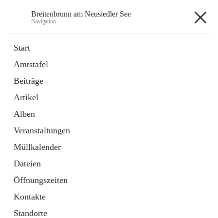
Breitenbrunn am Neusiedler See
Navigation
Breitenbrunn am Neusiedler See
Start
Amtstafel
Formulare
Beiträge
18 Schnellzugriffe
Artikel
Gemeindeservice
7 Schnellzugriffe
Alben
Veranstaltungen
+7
Müllkalender
Dateien
Öffnungszeiten
Kontakte
Hauptadresse
Standorte