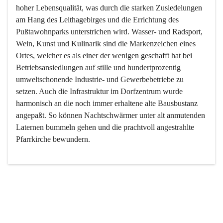
hoher Lebensqualität, was durch die starken Zusiedelungen 
am Hang des Leithagebirges und die Errichtung des 
Pußtawohnparks unterstrichen wird. Wasser- und Radsport, 
Wein, Kunst und Kulinarik sind die Markenzeichen eines 
Ortes, welcher es als einer der wenigen geschafft hat bei 
Betriebsansiedlungen auf stille und hundertprozentig 
umweltschonende Industrie- und Gewerbebetriebe zu 
setzen. Auch die Infrastruktur im Dorfzentrum wurde 
harmonisch an die noch immer erhaltene alte Bausbustanz 
angepaßt. So können Nachtschwärmer unter alt anmutenden 
Laternen bummeln gehen und die prachtvoll angestrahlte 
Pfarrkirche bewundern.

Der Weinbau dominert heute nicht mehr, ist aber integrativer 
Bestandteil der Kultur des Ortes, da man hier schon lange 
von Massenweinbau auf Qualitätsweinbau umgestellt hat. 
So ist es auch nicht verwunderlich, dass eines der historisch 
wertvollsten Gebäude die Ortsvinothek beherbergt und dass 
der Kellering ein beliebtes Ziel darstellt.
