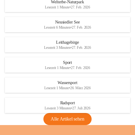
i
i
unzulässige Weingärten zu roden! Bitte 
Welterbe-Naturpark
e
e
helfen wir zusammen um unsere Winzer 
Lesezeit 1 Minute
•
27. Feb. 2026
d
d
vor den prognostizierten Ernteausfällen 
l
l
und den daraus folgenden wirtschaftlichen 
e
e
Neusiedler See
Schäden zu bewahren.
r
r
Lesezeit 6 Minuten
•
27. Feb. 2026
S
S
Verordnungen
e
e
Leithagebirge
04.08.2026
e
e
Lesezeit 3 Minuten
•
27. Feb. 2026
Maßnahmen zur Bekämpfung
der Goldgelben Vergilbung der
Sport
Rebe und der Amerikanischen
Lesezeit 1 Minute
•
27. Feb. 2026
Rebzikade
Anhang VBl. EU Nr. 18
Wassersport
_2026
Lesezeit 1 Minute
•
26. März 2026
1 Seite
•
1,4 MB
Radsport
VBl. EU Nr. 18_2026
Lesezeit 3 Minuten
•
27. Juli 2026
2 Seiten
•
2,1 MB
Alle Artikel sehen