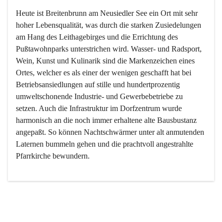
Heute ist Breitenbrunn am Neusiedler See ein Ort mit sehr 
hoher Lebensqualität, was durch die starken Zusiedelungen 
am Hang des Leithagebirges und die Errichtung des 
Pußtawohnparks unterstrichen wird. Wasser- und Radsport, 
Wein, Kunst und Kulinarik sind die Markenzeichen eines 
Ortes, welcher es als einer der wenigen geschafft hat bei 
Betriebsansiedlungen auf stille und hundertprozentig 
umweltschonende Industrie- und Gewerbebetriebe zu 
setzen. Auch die Infrastruktur im Dorfzentrum wurde 
harmonisch an die noch immer erhaltene alte Bausbustanz 
angepaßt. So können Nachtschwärmer unter alt anmutenden 
Laternen bummeln gehen und die prachtvoll angestrahlte 
Pfarrkirche bewundern.

Der Weinbau dominert heute nicht mehr, ist aber integrativer 
Bestandteil der Kultur des Ortes, da man hier schon lange 
von Massenweinbau auf Qualitätsweinbau umgestellt hat. 
So ist es auch nicht verwunderlich, dass eines der historisch 