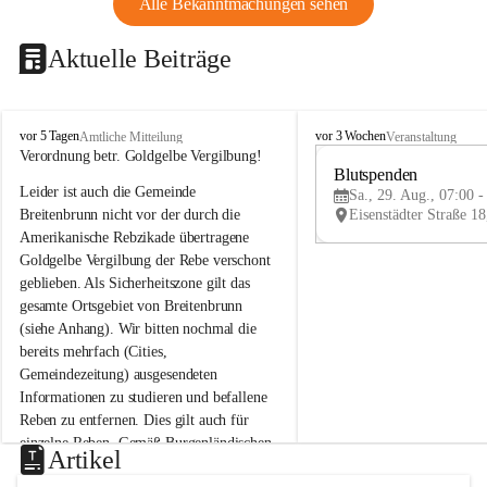
Alle Bekanntmachungen sehen
Aktuelle Beiträge
B
B
vor 5 Tagen
vor 3 Wochen
Amtliche Mitteilung
Veranstaltung
r
r
Verordnung betr. Goldgelbe Vergilbung!
e
e
Blutspenden
Leider ist auch die Gemeinde 
i
i
Sa., 29. Aug., 07:00 -
t
t
Breitenbrunn nicht vor der durch die 
e
e
Amerikanische Rebzikade übertragene 
n
n
Goldgelbe Vergilbung der Rebe verschont 
b
b
geblieben. Als Sicherheitszone gilt das 
r
r
gesamte Ortsgebiet von Breitenbrunn 
u
u
(siehe Anhang). Wir bitten nochmal die 
n
n
n
n
bereits mehrfach (Cities, 
a
a
Gemeindezeitung) ausgesendeten 
m
m
Informationen zu studieren und befallene 
N
N
Reben zu entfernen. Dies gilt auch für 
e
e
einzelne Reben. Gemäß Burgenländischen 
u
u
Artikel
Weinbaugesetz sind nicht gepflegte oder 
s
s