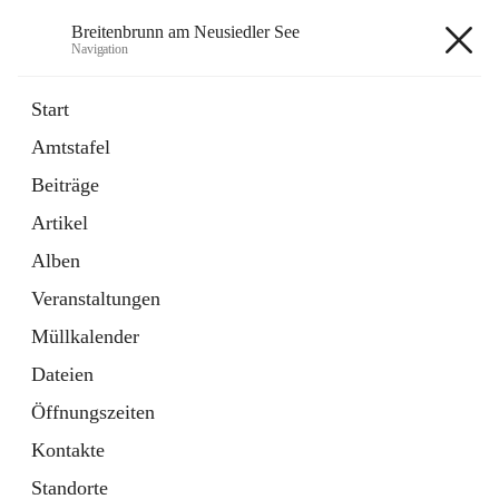
Breitenbrunn am Neusiedler See
Navigation
Breitenbrunn am Neusiedler See
Start
Amtstafel
Formulare
Beiträge
18 Schnellzugriffe
Artikel
Gemeindeservice
7 Schnellzugriffe
Alben
Veranstaltungen
+7
Müllkalender
Dateien
Öffnungszeiten
Kontakte
Hauptadresse
Standorte