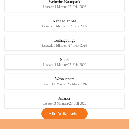
i
i
unzulässige Weingärten zu roden! Bitte 
Welterbe-Naturpark
e
e
helfen wir zusammen um unsere Winzer 
Lesezeit 1 Minute
•
27. Feb. 2026
d
d
vor den prognostizierten Ernteausfällen 
l
l
und den daraus folgenden wirtschaftlichen 
e
e
Neusiedler See
Schäden zu bewahren.
r
r
Lesezeit 6 Minuten
•
27. Feb. 2026
S
S
Verordnungen
e
e
Leithagebirge
04.08.2026
e
e
Lesezeit 3 Minuten
•
27. Feb. 2026
Maßnahmen zur Bekämpfung
der Goldgelben Vergilbung der
Sport
Rebe und der Amerikanischen
Lesezeit 1 Minute
•
27. Feb. 2026
Rebzikade
Anhang VBl. EU Nr. 18
Wassersport
_2026
Lesezeit 1 Minute
•
26. März 2026
1 Seite
•
1,4 MB
Radsport
VBl. EU Nr. 18_2026
Lesezeit 3 Minuten
•
27. Juli 2026
2 Seiten
•
2,1 MB
Alle Artikel sehen