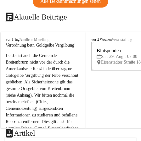
Alle Bekanntmachungen sehen
Aktuelle Beiträge
B
B
vor 1 Tag
vor 2 Wochen
Amtliche Mitteilung
Veranstaltung
r
r
Verordnung betr. Goldgelbe Vergilbung!
e
e
Blutspenden
Leider ist auch die Gemeinde 
i
i
Sa., 29. Aug., 07:00 -
t
t
Breitenbrunn nicht vor der durch die 
e
e
Amerikanische Rebzikade übertragene 
n
n
Goldgelbe Vergilbung der Rebe verschont 
b
b
geblieben. Als Sicherheitszone gilt das 
r
r
gesamte Ortsgebiet von Breitenbrunn 
u
u
(siehe Anhang). Wir bitten nochmal die 
n
n
n
n
bereits mehrfach (Cities, 
a
a
Gemeindezeitung) ausgesendeten 
m
m
Informationen zu studieren und befallene 
N
N
Reben zu entfernen. Dies gilt auch für 
e
e
einzelne Reben. Gemäß Burgenländischen 
u
u
Artikel
Weinbaugesetz sind nicht gepflegte oder 
s
s