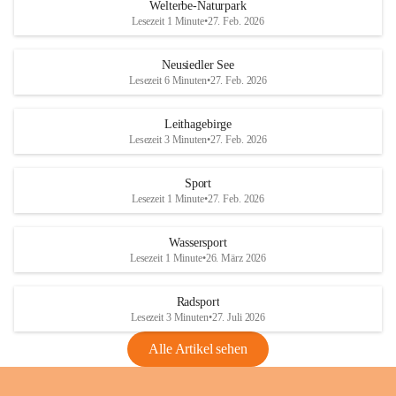
i
i
unzulässige Weingärten zu roden! Bitte 
Welterbe-Naturpark
e
e
helfen wir zusammen um unsere Winzer 
Lesezeit 1 Minute
•
27. Feb. 2026
d
d
vor den prognostizierten Ernteausfällen 
l
l
und den daraus folgenden wirtschaftlichen 
e
e
Neusiedler See
Schäden zu bewahren.
r
r
Lesezeit 6 Minuten
•
27. Feb. 2026
S
S
Verordnungen
e
e
Leithagebirge
04.08.2026
e
e
Lesezeit 3 Minuten
•
27. Feb. 2026
Maßnahmen zur Bekämpfung
der Goldgelben Vergilbung der
Sport
Rebe und der Amerikanischen
Lesezeit 1 Minute
•
27. Feb. 2026
Rebzikade
Anhang VBl. EU Nr. 18
Wassersport
_2026
Lesezeit 1 Minute
•
26. März 2026
1 Seite
•
1,4 MB
Radsport
VBl. EU Nr. 18_2026
Lesezeit 3 Minuten
•
27. Juli 2026
2 Seiten
•
2,1 MB
Alle Artikel sehen