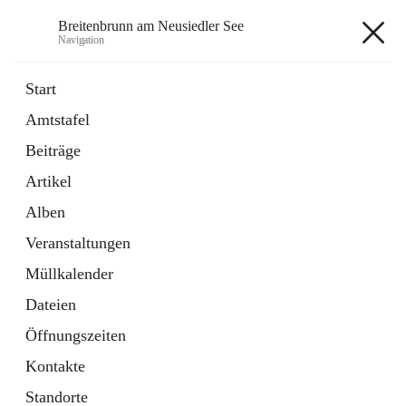
Breitenbrunn am Neusiedler See
Navigation
Breitenbrunn am Neusiedler See
Start
Amtstafel
Formulare
Beiträge
18 Schnellzugriffe
Artikel
Gemeindeservice
7 Schnellzugriffe
Alben
Veranstaltungen
+7
Müllkalender
Dateien
Öffnungszeiten
Kontakte
Hauptadresse
Standorte