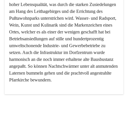
hoher Lebensqualität, was durch die starken Zusiedelungen 
am Hang des Leithagebirges und die Errichtung des 
Pußtawohnparks unterstrichen wird. Wasser- und Radsport, 
Wein, Kunst und Kulinarik sind die Markenzeichen eines 
Ortes, welcher es als einer der wenigen geschafft hat bei 
Betriebsansiedlungen auf stille und hundertprozentig 
umweltschonende Industrie- und Gewerbebetriebe zu 
setzen. Auch die Infrastruktur im Dorfzentrum wurde 
harmonisch an die noch immer erhaltene alte Bausbustanz 
angepaßt. So können Nachtschwärmer unter alt anmutenden 
Laternen bummeln gehen und die prachtvoll angestrahlte 
Pfarrkirche bewundern.

Der Weinbau dominert heute nicht mehr, ist aber integrativer 
Bestandteil der Kultur des Ortes, da man hier schon lange 
von Massenweinbau auf Qualitätsweinbau umgestellt hat. 
So ist es auch nicht verwunderlich, dass eines der historisch 
wertvollsten Gebäude die Ortsvinothek beherbergt und dass 
der Kellering ein beliebtes Ziel darstellt.
