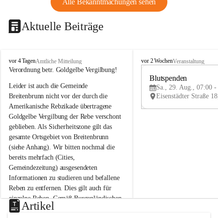
Alle Bekanntmachungen sehen
Aktuelle Beiträge
B
B
vor 4 Tagen
vor 2 Wochen
Amtliche Mitteilung
Veranstaltung
r
r
Verordnung betr. Goldgelbe Vergilbung!
e
e
Blutspenden
Leider ist auch die Gemeinde 
i
i
Sa., 29. Aug., 07:00 -
t
t
Breitenbrunn nicht vor der durch die 
e
e
Amerikanische Rebzikade übertragene 
n
n
Goldgelbe Vergilbung der Rebe verschont 
b
b
geblieben. Als Sicherheitszone gilt das 
r
r
gesamte Ortsgebiet von Breitenbrunn 
u
u
(siehe Anhang). Wir bitten nochmal die 
n
n
n
n
bereits mehrfach (Cities, 
a
a
Gemeindezeitung) ausgesendeten 
m
m
Informationen zu studieren und befallene 
N
N
Reben zu entfernen. Dies gilt auch für 
e
e
einzelne Reben. Gemäß Burgenländischen 
u
u
Artikel
Weinbaugesetz sind nicht gepflegte oder 
s
s