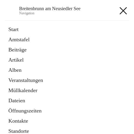
Breitenbrunn am Neusiedler See
Navigation
Breitenbrunn am Neusiedler See
Start
Amtstafel
Formulare
Beiträge
18 Schnellzugriffe
Artikel
Gemeindeservice
7 Schnellzugriffe
Alben
Veranstaltungen
+7
Müllkalender
Dateien
Öffnungszeiten
Kontakte
Hauptadresse
Standorte