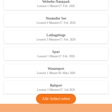
i
i
unzulässige Weingärten zu roden! Bitte 
Welterbe-Naturpark
e
e
helfen wir zusammen um unsere Winzer 
Lesezeit 1 Minute
•
27. Feb. 2026
d
d
vor den prognostizierten Ernteausfällen 
l
l
und den daraus folgenden wirtschaftlichen 
e
e
Neusiedler See
Schäden zu bewahren.
r
r
Lesezeit 6 Minuten
•
27. Feb. 2026
S
S
Verordnungen
e
e
Leithagebirge
04.08.2026
e
e
Lesezeit 3 Minuten
•
27. Feb. 2026
Maßnahmen zur Bekämpfung
der Goldgelben Vergilbung der
Sport
Rebe und der Amerikanischen
Lesezeit 1 Minute
•
27. Feb. 2026
Rebzikade
Anhang VBl. EU Nr. 18
Wassersport
_2026
Lesezeit 1 Minute
•
26. März 2026
1 Seite
•
1,4 MB
Radsport
VBl. EU Nr. 18_2026
Lesezeit 3 Minuten
•
27. Juli 2026
2 Seiten
•
2,1 MB
Alle Artikel sehen