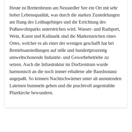
Heute ist Breitenbrunn am Neusiedler See ein Ort mit sehr 
hoher Lebensqualität, was durch die starken Zusiedelungen 
am Hang des Leithagebirges und die Errichtung des 
Pußtawohnparks unterstrichen wird. Wasser- und Radsport, 
Wein, Kunst und Kulinarik sind die Markenzeichen eines 
Ortes, welcher es als einer der wenigen geschafft hat bei 
Betriebsansiedlungen auf stille und hundertprozentig 
umweltschonende Industrie- und Gewerbebetriebe zu 
setzen. Auch die Infrastruktur im Dorfzentrum wurde 
harmonisch an die noch immer erhaltene alte Bausbustanz 
angepaßt. So können Nachtschwärmer unter alt anmutenden 
Laternen bummeln gehen und die prachtvoll angestrahlte 
Pfarrkirche bewundern.

Der Weinbau dominert heute nicht mehr, ist aber integrativer 
Bestandteil der Kultur des Ortes, da man hier schon lange 
von Massenweinbau auf Qualitätsweinbau umgestellt hat. 
So ist es auch nicht verwunderlich, dass eines der historisch 