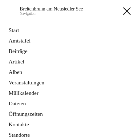
Breitenbrunn am Neusiedler See
Navigation
Breitenbrunn am Neusiedler See
Start
Amtstafel
Formulare
Beiträge
18 Schnellzugriffe
Artikel
Gemeindeservice
7 Schnellzugriffe
Alben
Veranstaltungen
+7
Müllkalender
Dateien
Öffnungszeiten
Kontakte
Hauptadresse
Standorte