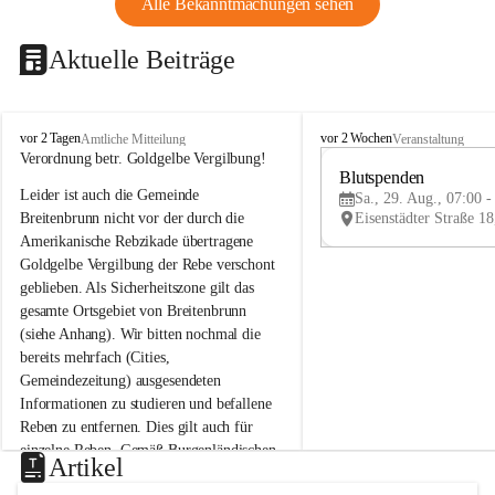
Alle Bekanntmachungen sehen
Aktuelle Beiträge
B
B
vor 2 Tagen
vor 2 Wochen
Amtliche Mitteilung
Veranstaltung
r
r
Verordnung betr. Goldgelbe Vergilbung!
e
e
Blutspenden
Leider ist auch die Gemeinde 
i
i
Sa., 29. Aug., 07:00 -
t
t
Breitenbrunn nicht vor der durch die 
e
e
Amerikanische Rebzikade übertragene 
n
n
Goldgelbe Vergilbung der Rebe verschont 
b
b
geblieben. Als Sicherheitszone gilt das 
r
r
gesamte Ortsgebiet von Breitenbrunn 
u
u
(siehe Anhang). Wir bitten nochmal die 
n
n
n
n
bereits mehrfach (Cities, 
a
a
Gemeindezeitung) ausgesendeten 
m
m
Informationen zu studieren und befallene 
N
N
Reben zu entfernen. Dies gilt auch für 
e
e
einzelne Reben. Gemäß Burgenländischen 
u
u
Artikel
Weinbaugesetz sind nicht gepflegte oder 
s
s