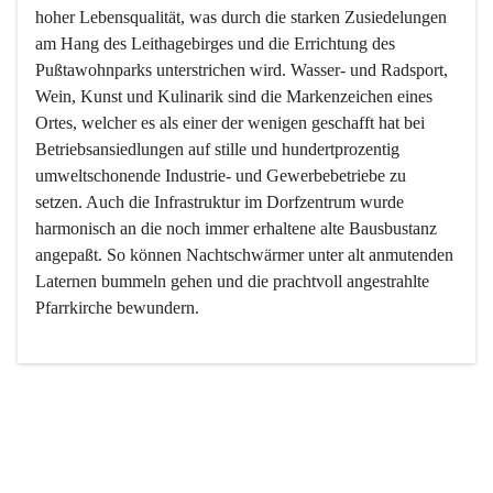
hoher Lebensqualität, was durch die starken Zusiedelungen 
am Hang des Leithagebirges und die Errichtung des 
Pußtawohnparks unterstrichen wird. Wasser- und Radsport, 
Wein, Kunst und Kulinarik sind die Markenzeichen eines 
Ortes, welcher es als einer der wenigen geschafft hat bei 
Betriebsansiedlungen auf stille und hundertprozentig 
umweltschonende Industrie- und Gewerbebetriebe zu 
setzen. Auch die Infrastruktur im Dorfzentrum wurde 
harmonisch an die noch immer erhaltene alte Bausbustanz 
angepaßt. So können Nachtschwärmer unter alt anmutenden 
Laternen bummeln gehen und die prachtvoll angestrahlte 
Pfarrkirche bewundern.

Der Weinbau dominert heute nicht mehr, ist aber integrativer 
Bestandteil der Kultur des Ortes, da man hier schon lange 
von Massenweinbau auf Qualitätsweinbau umgestellt hat. 
So ist es auch nicht verwunderlich, dass eines der historisch 
wertvollsten Gebäude die Ortsvinothek beherbergt und dass 
der Kellering ein beliebtes Ziel darstellt.
