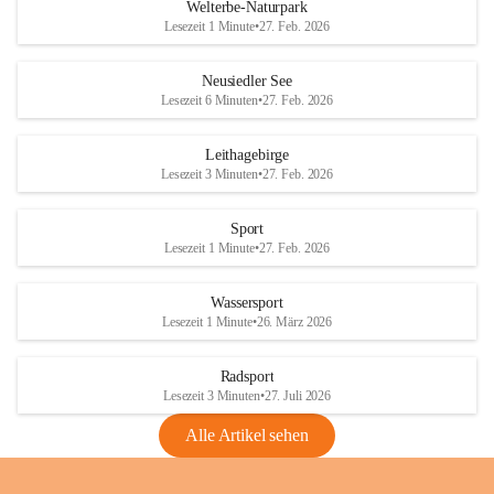
i
i
unzulässige Weingärten zu roden! Bitte 
Welterbe-Naturpark
e
e
helfen wir zusammen um unsere Winzer 
Lesezeit 1 Minute
•
27. Feb. 2026
d
d
vor den prognostizierten Ernteausfällen 
l
l
und den daraus folgenden wirtschaftlichen 
e
e
Neusiedler See
Schäden zu bewahren.
r
r
Lesezeit 6 Minuten
•
27. Feb. 2026
S
S
Verordnungen
e
e
Leithagebirge
04.08.2026
e
e
Lesezeit 3 Minuten
•
27. Feb. 2026
Maßnahmen zur Bekämpfung
der Goldgelben Vergilbung der
Sport
Rebe und der Amerikanischen
Lesezeit 1 Minute
•
27. Feb. 2026
Rebzikade
Anhang VBl. EU Nr. 18
Wassersport
_2026
Lesezeit 1 Minute
•
26. März 2026
1 Seite
•
1,4 MB
Radsport
VBl. EU Nr. 18_2026
Lesezeit 3 Minuten
•
27. Juli 2026
2 Seiten
•
2,1 MB
Alle Artikel sehen