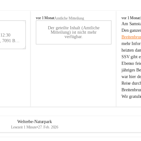
B
B
vor 1 Monat
vor 1 Monat
Amtliche Mitteilung
r
r
Am Samstag
Der geteilte Inhalt (Amtliche
e
e
29
Den ganzen
Mitteilung) ist nicht mehr
i
i
 12:30
AU
verfügbar.
Breitenbru
t
t
Eisenstädter Straße 18, 7091 Breitenbrunn am Neusiedler See, AUT
G
mehr Infor
e
e
heizten da
n
n
SSV gibt es
b
b
r
r
Ebenso feie
u
u
jähriges B
n
n
war hier d
n
n
Reise durc
a
a
Breitenbrun
m
m
Wir gratul
N
N
e
e
u
u
s
s
i
i
Welterbe-Naturpark
e
e
Lesezeit 1 Minute
•
27. Feb. 2026
d
d
l
l