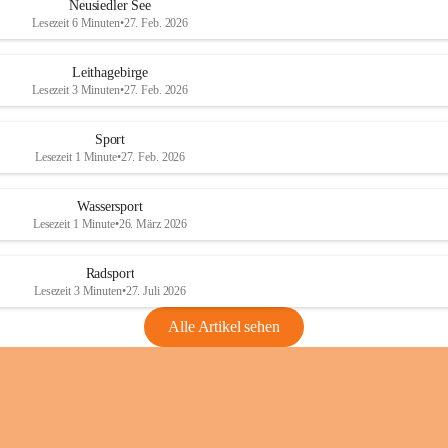
e
e
Neusiedler See
r
r
Lesezeit 6 Minuten
•
27. Feb. 2026
S
S
e
e
Leithagebirge
e
e
Lesezeit 3 Minuten
•
27. Feb. 2026
Sport
Lesezeit 1 Minute
•
27. Feb. 2026
Wassersport
Lesezeit 1 Minute
•
26. März 2026
Radsport
Lesezeit 3 Minuten
•
27. Juli 2026
Alle Artikel sehen