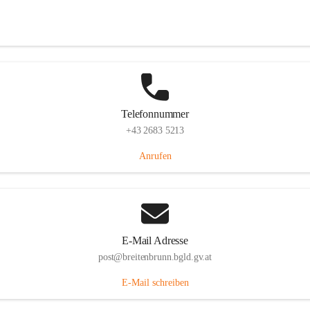
Eisenstädterstraße 18, 7091 Breitenbrunn am Neusiedler See, AUT
Auf Karte ansehen
Telefonnummer
+43 2683 5213
Anrufen
E-Mail Adresse
post@breitenbrunn.bgld.gv.at
E-Mail schreiben