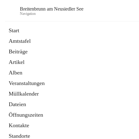
Breitenbrunn am Neusiedler See
Navigation
Start
Amtstafel
Formulare
Beiträge
18 Schnellzugriffe
Artikel
Gemeindeservice
7 Schnellzugriffe
Alben
Veranstaltungen
Müllkalender
Dateien
Öffnungszeiten
Kontakte
Standorte