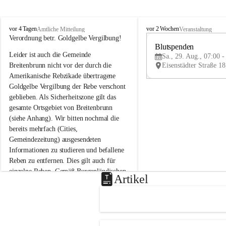
B
B
vor 4 Tagen
vor 2 Wochen
Amtliche Mitteilung
Veranstaltung
r
r
Verordnung betr. Goldgelbe Vergilbung!
e
e
Blutspenden
Leider ist auch die Gemeinde 
i
i
Sa., 29. Aug., 07:00 -
t
t
Breitenbrunn nicht vor der durch die 
e
e
Amerikanische Rebzikade übertragene 
n
n
Goldgelbe Vergilbung der Rebe verschont 
b
b
geblieben. Als Sicherheitszone gilt das 
r
r
gesamte Ortsgebiet von Breitenbrunn 
u
u
(siehe Anhang). Wir bitten nochmal die 
n
n
n
n
bereits mehrfach (Cities, 
a
a
Gemeindezeitung) ausgesendeten 
m
m
Informationen zu studieren und befallene 
N
N
Reben zu entfernen. Dies gilt auch für 
e
e
einzelne Reben. Gemäß Burgenländischen 
u
u
Artikel
Weinbaugesetz sind nicht gepflegte oder 
s
s
i
i
unzulässige Weingärten zu roden! Bitte 
e
e
helfen wir zusammen um unsere Winzer 
d
d
vor den prognostizierten Ernteausfällen 
l
l
und den daraus folgenden wirtschaftlichen 