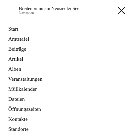
Breitenbrunn am Neusiedler See
Navigation
Breitenbrunn am Neusiedler See
Start
Amtstafel
Formulare
Beiträge
18 Schnellzugriffe
Artikel
Gemeindeservice
7 Schnellzugriffe
Alben
Veranstaltungen
+7
Müllkalender
Dateien
Öffnungszeiten
Kontakte
Hauptadresse
Standorte