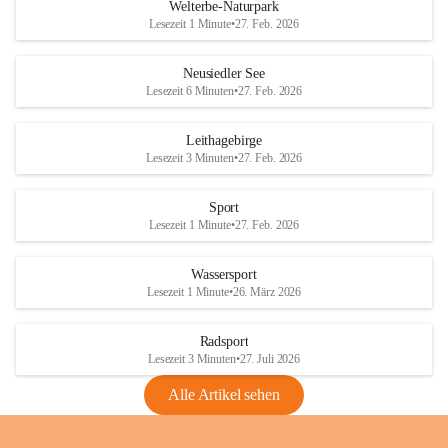
i
i
unzulässige Weingärten zu roden! Bitte 
Welterbe-Naturpark
e
e
helfen wir zusammen um unsere Winzer 
Lesezeit 1 Minute
•
27. Feb. 2026
d
d
vor den prognostizierten Ernteausfällen 
l
l
und den daraus folgenden wirtschaftlichen 
e
e
Neusiedler See
Schäden zu bewahren.
r
r
Lesezeit 6 Minuten
•
27. Feb. 2026
S
S
Verordnungen
e
e
Leithagebirge
04.08.2026
e
e
Lesezeit 3 Minuten
•
27. Feb. 2026
Maßnahmen zur Bekämpfung
der Goldgelben Vergilbung der
Sport
Rebe und der Amerikanischen
Lesezeit 1 Minute
•
27. Feb. 2026
Rebzikade
Anhang VBl. EU Nr. 18
Wassersport
_2026
Lesezeit 1 Minute
•
26. März 2026
1 Seite
•
1,4 MB
Radsport
VBl. EU Nr. 18_2026
Lesezeit 3 Minuten
•
27. Juli 2026
2 Seiten
•
2,1 MB
Alle Artikel sehen