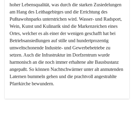
hoher Lebensqualität, was durch die starken Zusiedelungen 
am Hang des Leithagebirges und die Errichtung des 
Pußtawohnparks unterstrichen wird. Wasser- und Radsport, 
Wein, Kunst und Kulinarik sind die Markenzeichen eines 
Ortes, welcher es als einer der wenigen geschafft hat bei 
Betriebsansiedlungen auf stille und hundertprozentig 
umweltschonende Industrie- und Gewerbebetriebe zu 
setzen. Auch die Infrastruktur im Dorfzentrum wurde 
harmonisch an die noch immer erhaltene alte Bausbustanz 
angepaßt. So können Nachtschwärmer unter alt anmutenden 
Laternen bummeln gehen und die prachtvoll angestrahlte 
Pfarrkirche bewundern.

Der Weinbau dominert heute nicht mehr, ist aber integrativer 
Bestandteil der Kultur des Ortes, da man hier schon lange 
von Massenweinbau auf Qualitätsweinbau umgestellt hat. 
So ist es auch nicht verwunderlich, dass eines der historisch 
wertvollsten Gebäude die Ortsvinothek beherbergt und dass 
der Kellering ein beliebtes Ziel darstellt.
