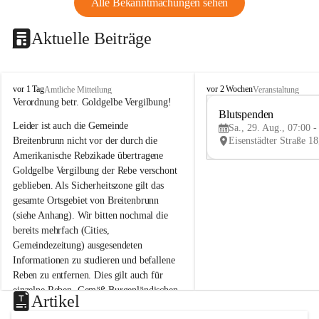
Alle Bekanntmachungen sehen
Aktuelle Beiträge
B
B
vor 1 Tag
vor 2 Wochen
Amtliche Mitteilung
Veranstaltung
r
r
Verordnung betr. Goldgelbe Vergilbung!
e
e
Blutspenden
Leider ist auch die Gemeinde 
i
i
Sa., 29. Aug., 07:00 -
t
t
Breitenbrunn nicht vor der durch die 
e
e
Amerikanische Rebzikade übertragene 
n
n
Goldgelbe Vergilbung der Rebe verschont 
b
b
geblieben. Als Sicherheitszone gilt das 
r
r
gesamte Ortsgebiet von Breitenbrunn 
u
u
(siehe Anhang). Wir bitten nochmal die 
n
n
n
n
bereits mehrfach (Cities, 
a
a
Gemeindezeitung) ausgesendeten 
m
m
Informationen zu studieren und befallene 
N
N
Reben zu entfernen. Dies gilt auch für 
e
e
einzelne Reben. Gemäß Burgenländischen 
u
u
Artikel
Weinbaugesetz sind nicht gepflegte oder 
s
s