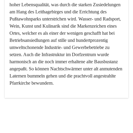
hoher Lebensqualität, was durch die starken Zusiedelungen 
am Hang des Leithagebirges und die Errichtung des 
Pußtawohnparks unterstrichen wird. Wasser- und Radsport, 
Wein, Kunst und Kulinarik sind die Markenzeichen eines 
Ortes, welcher es als einer der wenigen geschafft hat bei 
Betriebsansiedlungen auf stille und hundertprozentig 
umweltschonende Industrie- und Gewerbebetriebe zu 
setzen. Auch die Infrastruktur im Dorfzentrum wurde 
harmonisch an die noch immer erhaltene alte Bausbustanz 
angepaßt. So können Nachtschwärmer unter alt anmutenden 
Laternen bummeln gehen und die prachtvoll angestrahlte 
Pfarrkirche bewundern.

Der Weinbau dominert heute nicht mehr, ist aber integrativer 
Bestandteil der Kultur des Ortes, da man hier schon lange 
von Massenweinbau auf Qualitätsweinbau umgestellt hat. 
So ist es auch nicht verwunderlich, dass eines der historisch 
wertvollsten Gebäude die Ortsvinothek beherbergt und dass 
der Kellering ein beliebtes Ziel darstellt.
