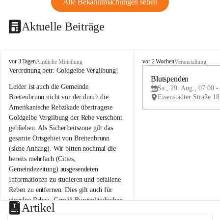
Alle Bekanntmachungen sehen
Aktuelle Beiträge
B
B
vor 3 Tagen
vor 2 Wochen
Amtliche Mitteilung
Veranstaltung
r
r
Verordnung betr. Goldgelbe Vergilbung!
e
e
Blutspenden
Leider ist auch die Gemeinde 
i
i
Sa., 29. Aug., 07:00 -
t
t
Breitenbrunn nicht vor der durch die 
e
e
Amerikanische Rebzikade übertragene 
n
n
Goldgelbe Vergilbung der Rebe verschont 
b
b
geblieben. Als Sicherheitszone gilt das 
r
r
gesamte Ortsgebiet von Breitenbrunn 
u
u
(siehe Anhang). Wir bitten nochmal die 
n
n
n
n
bereits mehrfach (Cities, 
a
a
Gemeindezeitung) ausgesendeten 
m
m
Informationen zu studieren und befallene 
N
N
Reben zu entfernen. Dies gilt auch für 
e
e
einzelne Reben. Gemäß Burgenländischen 
u
u
Artikel
Weinbaugesetz sind nicht gepflegte oder 
s
s