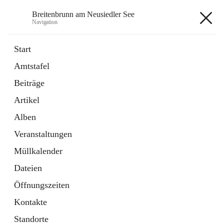
Breitenbrunn am Neusiedler See
Navigation
Breitenbrunn am Neusiedler See
Start
Amtstafel
Formulare
Beiträge
18 Schnellzugriffe
Artikel
Gemeindeservice
7 Schnellzugriffe
Alben
Veranstaltungen
+7
Müllkalender
Dateien
Öffnungszeiten
Kontakte
Hauptadresse
Standorte