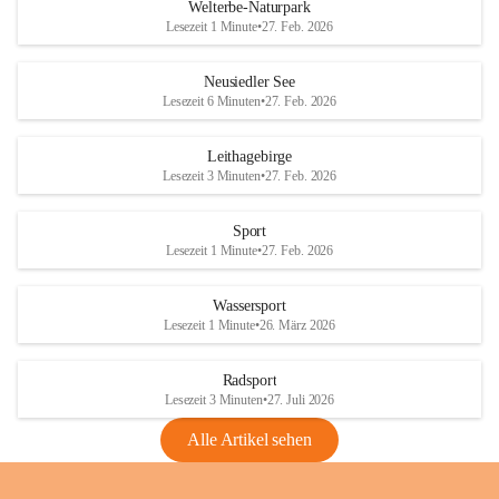
i
i
unzulässige Weingärten zu roden! Bitte 
Welterbe-Naturpark
e
e
helfen wir zusammen um unsere Winzer 
Lesezeit 1 Minute
•
27. Feb. 2026
d
d
vor den prognostizierten Ernteausfällen 
l
l
und den daraus folgenden wirtschaftlichen 
e
e
Neusiedler See
Schäden zu bewahren.
r
r
Lesezeit 6 Minuten
•
27. Feb. 2026
S
S
Verordnungen
e
e
Leithagebirge
04.08.2026
e
e
Lesezeit 3 Minuten
•
27. Feb. 2026
Maßnahmen zur Bekämpfung
der Goldgelben Vergilbung der
Sport
Rebe und der Amerikanischen
Lesezeit 1 Minute
•
27. Feb. 2026
Rebzikade
Anhang VBl. EU Nr. 18
Wassersport
_2026
Lesezeit 1 Minute
•
26. März 2026
1 Seite
•
1,4 MB
Radsport
VBl. EU Nr. 18_2026
Lesezeit 3 Minuten
•
27. Juli 2026
2 Seiten
•
2,1 MB
Alle Artikel sehen