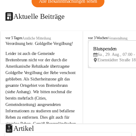
Alle Bekanntmachungen sehen
Aktuelle Beiträge
B
B
vor 5 Tagen
vor 3 Wochen
Amtliche Mitteilung
Veranstaltung
r
r
Verordnung betr. Goldgelbe Vergilbung!
e
e
Blutspenden
Leider ist auch die Gemeinde 
i
i
Sa., 29. Aug., 07:00 -
t
t
Breitenbrunn nicht vor der durch die 
e
e
Amerikanische Rebzikade übertragene 
n
n
Goldgelbe Vergilbung der Rebe verschont 
b
b
geblieben. Als Sicherheitszone gilt das 
r
r
gesamte Ortsgebiet von Breitenbrunn 
u
u
(siehe Anhang). Wir bitten nochmal die 
n
n
n
n
bereits mehrfach (Cities, 
a
a
Gemeindezeitung) ausgesendeten 
m
m
Informationen zu studieren und befallene 
N
N
Reben zu entfernen. Dies gilt auch für 
e
e
einzelne Reben. Gemäß Burgenländischen 
u
u
Artikel
Weinbaugesetz sind nicht gepflegte oder 
s
s