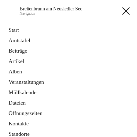
Breitenbrunn am Neusiedler See
Navigation
Breitenbrunn am Neusiedler See
Start
Amtstafel
Formulare
Beiträge
18 Schnellzugriffe
Artikel
Gemeindeservice
7 Schnellzugriffe
Alben
Veranstaltungen
+7
Müllkalender
Dateien
Öffnungszeiten
Kontakte
Hauptadresse
Standorte