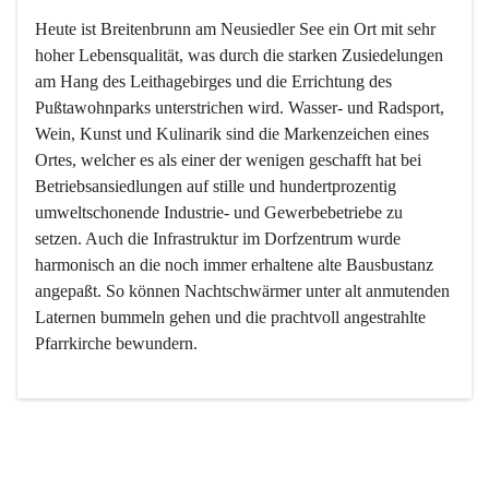
Heute ist Breitenbrunn am Neusiedler See ein Ort mit sehr 
hoher Lebensqualität, was durch die starken Zusiedelungen 
am Hang des Leithagebirges und die Errichtung des 
Pußtawohnparks unterstrichen wird. Wasser- und Radsport, 
Wein, Kunst und Kulinarik sind die Markenzeichen eines 
Ortes, welcher es als einer der wenigen geschafft hat bei 
Betriebsansiedlungen auf stille und hundertprozentig 
umweltschonende Industrie- und Gewerbebetriebe zu 
setzen. Auch die Infrastruktur im Dorfzentrum wurde 
harmonisch an die noch immer erhaltene alte Bausbustanz 
angepaßt. So können Nachtschwärmer unter alt anmutenden 
Laternen bummeln gehen und die prachtvoll angestrahlte 
Pfarrkirche bewundern.

Der Weinbau dominert heute nicht mehr, ist aber integrativer 
Bestandteil der Kultur des Ortes, da man hier schon lange 
von Massenweinbau auf Qualitätsweinbau umgestellt hat. 
So ist es auch nicht verwunderlich, dass eines der historisch 