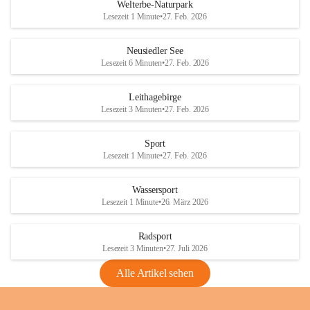
i
i
unzulässige Weingärten zu roden! Bitte 
Welterbe-Naturpark
e
e
helfen wir zusammen um unsere Winzer 
Lesezeit 1 Minute
•
27. Feb. 2026
d
d
vor den prognostizierten Ernteausfällen 
l
l
und den daraus folgenden wirtschaftlichen 
e
e
Neusiedler See
Schäden zu bewahren.
r
r
Lesezeit 6 Minuten
•
27. Feb. 2026
S
S
Verordnungen
e
e
Leithagebirge
04.08.2026
e
e
Lesezeit 3 Minuten
•
27. Feb. 2026
Maßnahmen zur Bekämpfung
der Goldgelben Vergilbung der
Sport
Rebe und der Amerikanischen
Lesezeit 1 Minute
•
27. Feb. 2026
Rebzikade
Anhang VBl. EU Nr. 18
Wassersport
_2026
Lesezeit 1 Minute
•
26. März 2026
1 Seite
•
1,4 MB
Radsport
VBl. EU Nr. 18_2026
Lesezeit 3 Minuten
•
27. Juli 2026
2 Seiten
•
2,1 MB
Alle Artikel sehen