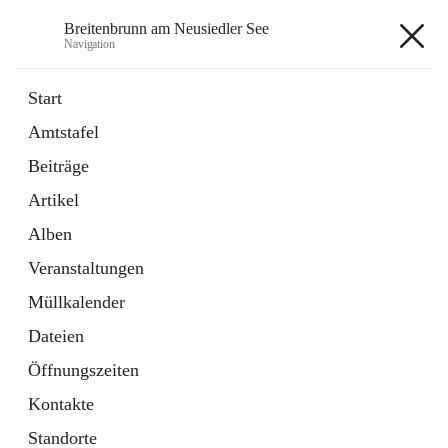
Breitenbrunn am Neusiedler See
Navigation
Breitenbrunn am Neusiedler See
Start
Amtstafel
Formulare
Beiträge
18 Schnellzugriffe
Artikel
Gemeindeservice
7 Schnellzugriffe
Alben
Veranstaltungen
+7
Müllkalender
Dateien
Öffnungszeiten
Kontakte
Hauptadresse
Standorte