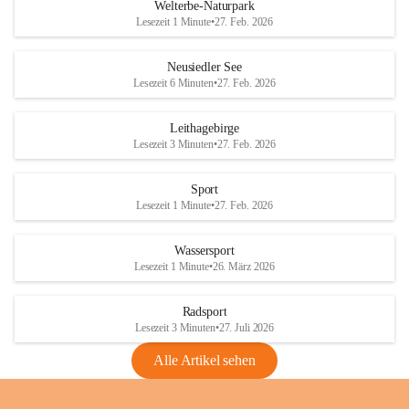
i
i
unzulässige Weingärten zu roden! Bitte 
Welterbe-Naturpark
e
e
helfen wir zusammen um unsere Winzer 
Lesezeit 1 Minute
•
27. Feb. 2026
d
d
vor den prognostizierten Ernteausfällen 
l
l
und den daraus folgenden wirtschaftlichen 
e
e
Neusiedler See
Schäden zu bewahren.
r
r
Lesezeit 6 Minuten
•
27. Feb. 2026
S
S
Verordnungen
e
e
Leithagebirge
04.08.2026
e
e
Lesezeit 3 Minuten
•
27. Feb. 2026
Maßnahmen zur Bekämpfung
der Goldgelben Vergilbung der
Sport
Rebe und der Amerikanischen
Lesezeit 1 Minute
•
27. Feb. 2026
Rebzikade
Anhang VBl. EU Nr. 18
Wassersport
_2026
Lesezeit 1 Minute
•
26. März 2026
1 Seite
•
1,4 MB
Radsport
VBl. EU Nr. 18_2026
Lesezeit 3 Minuten
•
27. Juli 2026
2 Seiten
•
2,1 MB
Alle Artikel sehen