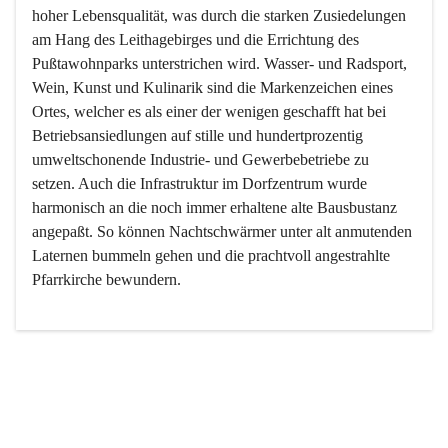
hoher Lebensqualität, was durch die starken Zusiedelungen 
am Hang des Leithagebirges und die Errichtung des 
Pußtawohnparks unterstrichen wird. Wasser- und Radsport, 
Wein, Kunst und Kulinarik sind die Markenzeichen eines 
Ortes, welcher es als einer der wenigen geschafft hat bei 
Betriebsansiedlungen auf stille und hundertprozentig 
umweltschonende Industrie- und Gewerbebetriebe zu 
setzen. Auch die Infrastruktur im Dorfzentrum wurde 
harmonisch an die noch immer erhaltene alte Bausbustanz 
angepaßt. So können Nachtschwärmer unter alt anmutenden 
Laternen bummeln gehen und die prachtvoll angestrahlte 
Pfarrkirche bewundern.

Der Weinbau dominert heute nicht mehr, ist aber integrativer 
Bestandteil der Kultur des Ortes, da man hier schon lange 
von Massenweinbau auf Qualitätsweinbau umgestellt hat. 
So ist es auch nicht verwunderlich, dass eines der historisch 
wertvollsten Gebäude die Ortsvinothek beherbergt und dass 
der Kellering ein beliebtes Ziel darstellt.
