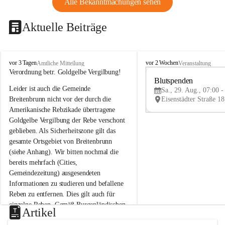
Alle Bekanntmachungen sehen
Aktuelle Beiträge
B
B
vor 3 Tagen
vor 2 Wochen
Amtliche Mitteilung
Veranstaltung
r
r
Verordnung betr. Goldgelbe Vergilbung!
e
e
Blutspenden
Leider ist auch die Gemeinde 
i
i
Sa., 29. Aug., 07:00 -
t
t
Breitenbrunn nicht vor der durch die 
e
e
Amerikanische Rebzikade übertragene 
n
n
Goldgelbe Vergilbung der Rebe verschont 
b
b
geblieben. Als Sicherheitszone gilt das 
r
r
gesamte Ortsgebiet von Breitenbrunn 
u
u
(siehe Anhang). Wir bitten nochmal die 
n
n
n
n
bereits mehrfach (Cities, 
a
a
Gemeindezeitung) ausgesendeten 
m
m
Informationen zu studieren und befallene 
N
N
Reben zu entfernen. Dies gilt auch für 
e
e
einzelne Reben. Gemäß Burgenländischen 
u
u
Artikel
Weinbaugesetz sind nicht gepflegte oder 
s
s