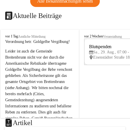
Alle Bekanntmachungen sehen
Aktuelle Beiträge
B
B
vor 1 Tag
vor 2 Wochen
Amtliche Mitteilung
Veranstaltung
r
r
Verordnung betr. Goldgelbe Vergilbung!
e
e
Blutspenden
Leider ist auch die Gemeinde 
i
i
Sa., 29. Aug., 07:00 -
t
t
Breitenbrunn nicht vor der durch die 
e
e
Amerikanische Rebzikade übertragene 
n
n
Goldgelbe Vergilbung der Rebe verschont 
b
b
geblieben. Als Sicherheitszone gilt das 
r
r
gesamte Ortsgebiet von Breitenbrunn 
u
u
(siehe Anhang). Wir bitten nochmal die 
n
n
n
n
bereits mehrfach (Cities, 
a
a
Gemeindezeitung) ausgesendeten 
m
m
Informationen zu studieren und befallene 
N
N
Reben zu entfernen. Dies gilt auch für 
e
e
einzelne Reben. Gemäß Burgenländischen 
u
u
Artikel
Weinbaugesetz sind nicht gepflegte oder 
s
s