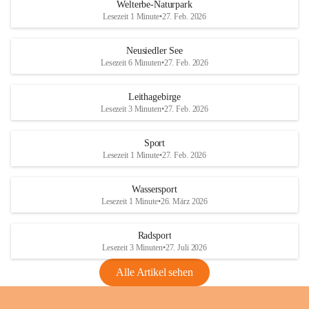
i
i
unzulässige Weingärten zu roden! Bitte 
Welterbe-Naturpark
e
e
helfen wir zusammen um unsere Winzer 
Lesezeit 1 Minute
•
27. Feb. 2026
d
d
vor den prognostizierten Ernteausfällen 
l
l
und den daraus folgenden wirtschaftlichen 
e
e
Neusiedler See
Schäden zu bewahren.
r
r
Lesezeit 6 Minuten
•
27. Feb. 2026
S
S
Verordnungen
e
e
Leithagebirge
04.08.2026
e
e
Lesezeit 3 Minuten
•
27. Feb. 2026
Maßnahmen zur Bekämpfung
der Goldgelben Vergilbung der
Sport
Rebe und der Amerikanischen
Lesezeit 1 Minute
•
27. Feb. 2026
Rebzikade
Anhang VBl. EU Nr. 18
Wassersport
_2026
Lesezeit 1 Minute
•
26. März 2026
1 Seite
•
1,4 MB
Radsport
VBl. EU Nr. 18_2026
Lesezeit 3 Minuten
•
27. Juli 2026
2 Seiten
•
2,1 MB
Alle Artikel sehen