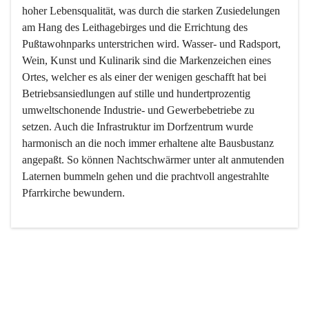
hoher Lebensqualität, was durch die starken Zusiedelungen 
am Hang des Leithagebirges und die Errichtung des 
Pußtawohnparks unterstrichen wird. Wasser- und Radsport, 
Wein, Kunst und Kulinarik sind die Markenzeichen eines 
Ortes, welcher es als einer der wenigen geschafft hat bei 
Betriebsansiedlungen auf stille und hundertprozentig 
umweltschonende Industrie- und Gewerbebetriebe zu 
setzen. Auch die Infrastruktur im Dorfzentrum wurde 
harmonisch an die noch immer erhaltene alte Bausbustanz 
angepaßt. So können Nachtschwärmer unter alt anmutenden 
Laternen bummeln gehen und die prachtvoll angestrahlte 
Pfarrkirche bewundern.

Der Weinbau dominert heute nicht mehr, ist aber integrativer 
Bestandteil der Kultur des Ortes, da man hier schon lange 
von Massenweinbau auf Qualitätsweinbau umgestellt hat. 
So ist es auch nicht verwunderlich, dass eines der historisch 
wertvollsten Gebäude die Ortsvinothek beherbergt und dass 
der Kellering ein beliebtes Ziel darstellt.
