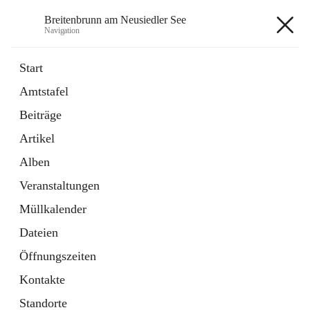
Breitenbrunn am Neusiedler See
Navigation
Breitenbrunn am Neusiedler See
Start
Amtstafel
Formulare
Beiträge
18 Schnellzugriffe
Artikel
Gemeindeservice
7 Schnellzugriffe
Alben
Veranstaltungen
+7
Müllkalender
Dateien
Öffnungszeiten
Kontakte
Hauptadresse
Standorte