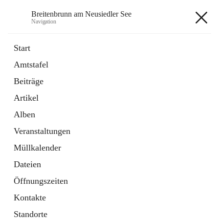
Breitenbrunn am Neusiedler See
Navigation
Breitenbrunn am Neusiedler See
Start
Amtstafel
Formulare
Beiträge
18 Schnellzugriffe
Artikel
Gemeindeservice
7 Schnellzugriffe
Alben
Veranstaltungen
+7
Müllkalender
Dateien
Öffnungszeiten
Kontakte
Hauptadresse
Standorte