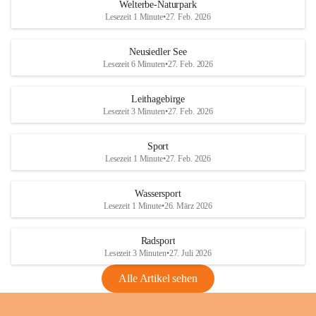
i
i
unzulässige Weingärten zu roden! Bitte 
Welterbe-Naturpark
e
e
helfen wir zusammen um unsere Winzer 
Lesezeit 1 Minute
•
27. Feb. 2026
d
d
vor den prognostizierten Ernteausfällen 
l
l
und den daraus folgenden wirtschaftlichen 
e
e
Neusiedler See
Schäden zu bewahren.
r
r
Lesezeit 6 Minuten
•
27. Feb. 2026
S
S
Verordnungen
e
e
Leithagebirge
04.08.2026
e
e
Lesezeit 3 Minuten
•
27. Feb. 2026
Maßnahmen zur Bekämpfung
der Goldgelben Vergilbung der
Sport
Rebe und der Amerikanischen
Lesezeit 1 Minute
•
27. Feb. 2026
Rebzikade
Anhang VBl. EU Nr. 18
Wassersport
_2026
Lesezeit 1 Minute
•
26. März 2026
1 Seite
•
1,4 MB
Radsport
VBl. EU Nr. 18_2026
Lesezeit 3 Minuten
•
27. Juli 2026
2 Seiten
•
2,1 MB
Alle Artikel sehen