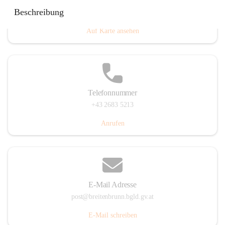
Eisenstädterstraße 18, 7091 Breitenbrunn am Neusiedler
Beschreibung
See, AUT
Auf Karte ansehen
Telefonnummer
+43 2683 5213
Anrufen
E-Mail Adresse
post@breitenbrunn.bgld.gv.at
E-Mail schreiben