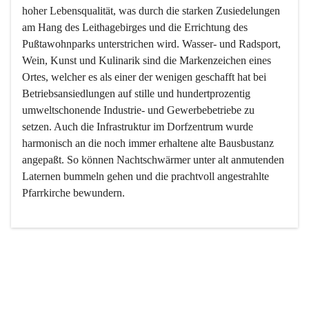
hoher Lebensqualität, was durch die starken Zusiedelungen 
am Hang des Leithagebirges und die Errichtung des 
Pußtawohnparks unterstrichen wird. Wasser- und Radsport, 
Wein, Kunst und Kulinarik sind die Markenzeichen eines 
Ortes, welcher es als einer der wenigen geschafft hat bei 
Betriebsansiedlungen auf stille und hundertprozentig 
umweltschonende Industrie- und Gewerbebetriebe zu 
setzen. Auch die Infrastruktur im Dorfzentrum wurde 
harmonisch an die noch immer erhaltene alte Bausbustanz 
angepaßt. So können Nachtschwärmer unter alt anmutenden 
Laternen bummeln gehen und die prachtvoll angestrahlte 
Pfarrkirche bewundern.

Der Weinbau dominert heute nicht mehr, ist aber integrativer 
Bestandteil der Kultur des Ortes, da man hier schon lange 
von Massenweinbau auf Qualitätsweinbau umgestellt hat. 
So ist es auch nicht verwunderlich, dass eines der historisch 
wertvollsten Gebäude die Ortsvinothek beherbergt und dass 
der Kellering ein beliebtes Ziel darstellt.
