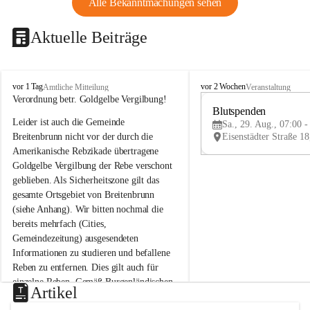
Alle Bekanntmachungen sehen
Aktuelle Beiträge
B
B
vor 1 Tag
vor 2 Wochen
Amtliche Mitteilung
Veranstaltung
r
r
Verordnung betr. Goldgelbe Vergilbung!
e
e
Blutspenden
Leider ist auch die Gemeinde 
i
i
Sa., 29. Aug., 07:00 -
t
t
Breitenbrunn nicht vor der durch die 
e
e
Amerikanische Rebzikade übertragene 
n
n
Goldgelbe Vergilbung der Rebe verschont 
b
b
geblieben. Als Sicherheitszone gilt das 
r
r
gesamte Ortsgebiet von Breitenbrunn 
u
u
(siehe Anhang). Wir bitten nochmal die 
n
n
n
n
bereits mehrfach (Cities, 
a
a
Gemeindezeitung) ausgesendeten 
m
m
Informationen zu studieren und befallene 
N
N
Reben zu entfernen. Dies gilt auch für 
e
e
einzelne Reben. Gemäß Burgenländischen 
u
u
Artikel
Weinbaugesetz sind nicht gepflegte oder 
s
s