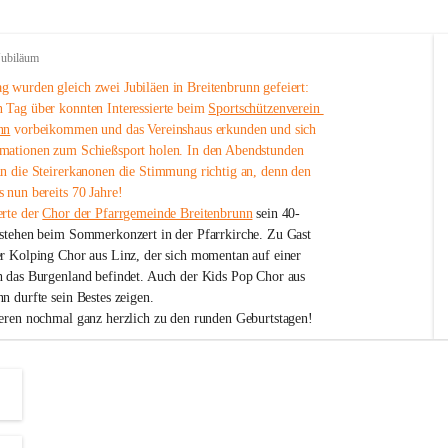
Jubiläum
 wurden gleich zwei Jubiläen in Breitenbrunn gefeiert: 
 Tag über konnten Interessierte beim 
Sportschützenverein 
nn
 vorbeikommen und das Vereinshaus erkunden und sich 
mationen zum Schießsport holen. In den Abendstunden 
nn die Steirerkanonen die Stimmung richtig an, denn den 
 nun bereits 70 Jahre!
rte der 
Chor der Pfarrgemeinde Breitenbrunn
 sein 40-
estehen beim Sommerkonzert in der Pfarrkirche. Zu Gast 
er Kolping Chor aus Linz, der sich momentan auf einer 
h das Burgenland befindet. Auch der Kids Pop Chor aus 
n durfte sein Bestes zeigen.
ieren nochmal ganz herzlich zu den runden Geburtstagen!