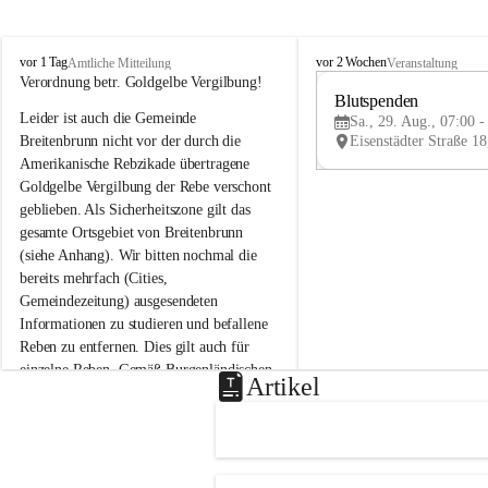
B
B
vor 1 Tag
vor 2 Wochen
Amtliche Mitteilung
Veranstaltung
r
r
Verordnung betr. Goldgelbe Vergilbung!
e
e
Blutspenden
Leider ist auch die Gemeinde 
i
i
Sa., 29. Aug., 07:00 -
t
t
Breitenbrunn nicht vor der durch die 
e
e
Amerikanische Rebzikade übertragene 
n
n
Goldgelbe Vergilbung der Rebe verschont 
b
b
geblieben. Als Sicherheitszone gilt das 
r
r
gesamte Ortsgebiet von Breitenbrunn 
u
u
(siehe Anhang). Wir bitten nochmal die 
n
n
n
n
bereits mehrfach (Cities, 
a
a
Gemeindezeitung) ausgesendeten 
m
m
Informationen zu studieren und befallene 
N
N
Reben zu entfernen. Dies gilt auch für 
e
e
einzelne Reben. Gemäß Burgenländischen 
u
u
Artikel
Weinbaugesetz sind nicht gepflegte oder 
s
s
i
i
unzulässige Weingärten zu roden! Bitte 
e
e
helfen wir zusammen um unsere Winzer 
d
d
vor den prognostizierten Ernteausfällen 
l
l
und den daraus folgenden wirtschaftlichen 