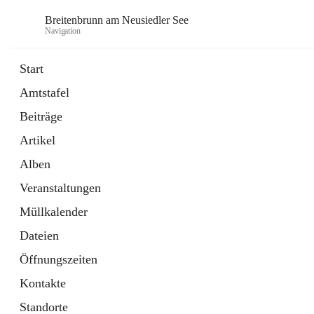
Breitenbrunn am Neusiedler See
Navigation
Start
Amtstafel
Formulare
Beiträge
18 Schnellzugriffe
Artikel
Gemeindeservice
7 Schnellzugriffe
Alben
Veranstaltungen
Müllkalender
Dateien
Öffnungszeiten
Kontakte
Standorte