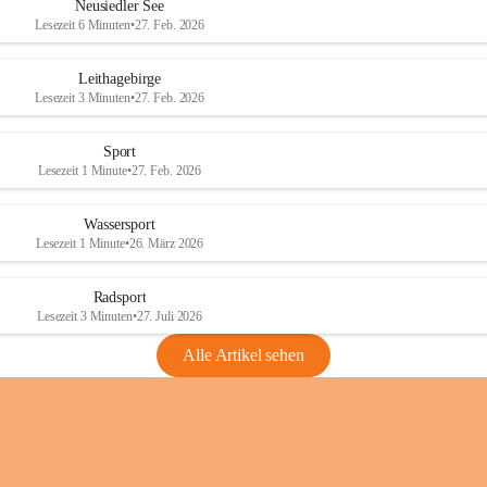
e
e
Neusiedler See
r
r
Lesezeit 6 Minuten
•
27. Feb. 2026
S
S
e
e
Leithagebirge
e
e
Lesezeit 3 Minuten
•
27. Feb. 2026
Sport
Lesezeit 1 Minute
•
27. Feb. 2026
Wassersport
Lesezeit 1 Minute
•
26. März 2026
Radsport
Lesezeit 3 Minuten
•
27. Juli 2026
Alle Artikel sehen