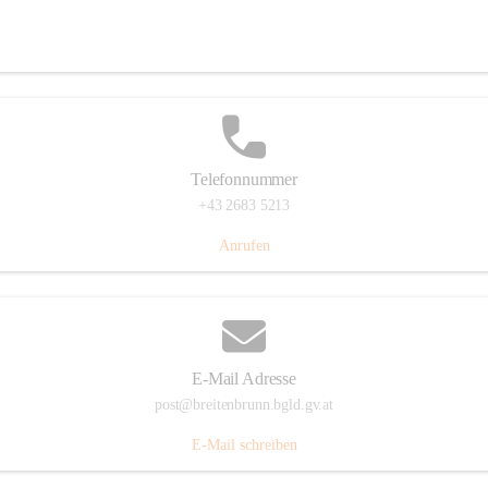
Eisenstädterstraße 18, 7091 Breitenbrunn am Neusiedler See, AUT
Auf Karte ansehen
Telefonnummer
+43 2683 5213
Anrufen
E-Mail Adresse
post@breitenbrunn.bgld.gv.at
E-Mail schreiben