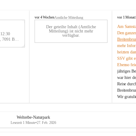
B
B
vor 4 Wochen
vor 1 Monat
Amtliche Mitteilung
r
r
Am Samstag
Der geteilte Inhalt (Amtliche
e
e
29
Mitteilung) ist nicht mehr
Den ganzen
i
i
 12:30
AU
verfügbar.
t
t
Eisenstädter Straße 18, 7091 Breitenbrunn am Neusiedler See, AUT
Breitenbru
G
e
e
mehr Infor
n
n
heizten da
b
b
SSV gibt es
r
r
Ebenso feie
u
u
jähriges B
n
n
n
n
war hier d
a
a
Reise durc
m
m
Breitenbrun
N
N
Wir gratul
e
e
u
u
s
s
i
i
Welterbe-Naturpark
e
e
Lesezeit 1 Minute
•
27. Feb. 2026
d
d
l
l