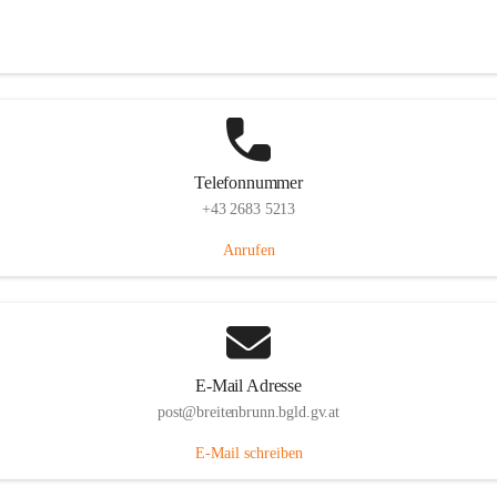
Eisenstädterstraße 18, 7091 Breitenbrunn am Neusiedler See, AUT
Auf Karte ansehen
Telefonnummer
+43 2683 5213
Anrufen
E-Mail Adresse
post@breitenbrunn.bgld.gv.at
E-Mail schreiben