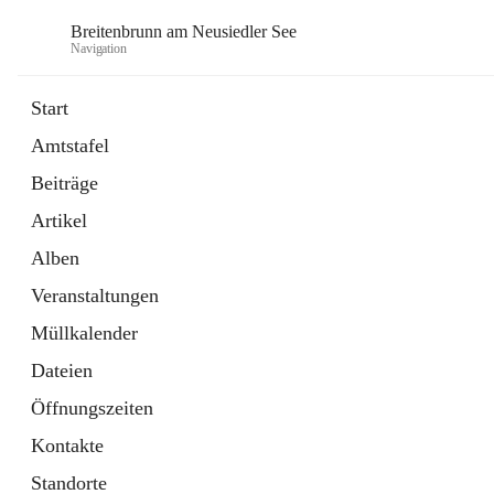
Breitenbrunn am Neusiedler See
Navigation
Start
Amtstafel
Formulare
Beiträge
18 Schnellzugriffe
Artikel
Gemeindeservice
7 Schnellzugriffe
Alben
Veranstaltungen
Müllkalender
Dateien
Öffnungszeiten
Kontakte
Standorte