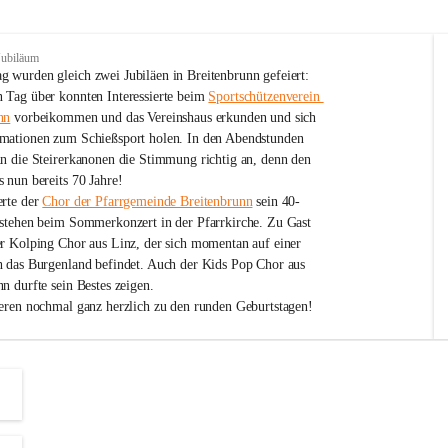
Jubiläum
 wurden gleich zwei Jubiläen in Breitenbrunn gefeiert: 
 Tag über konnten Interessierte beim 
Sportschützenverein 
nn
 vorbeikommen und das Vereinshaus erkunden und sich 
mationen zum Schießsport holen. In den Abendstunden 
nn die Steirerkanonen die Stimmung richtig an, denn den 
 nun bereits 70 Jahre!
rte der 
Chor der Pfarrgemeinde Breitenbrunn
 sein 40-
estehen beim Sommerkonzert in der Pfarrkirche. Zu Gast 
er Kolping Chor aus Linz, der sich momentan auf einer 
h das Burgenland befindet. Auch der Kids Pop Chor aus 
n durfte sein Bestes zeigen.
ieren nochmal ganz herzlich zu den runden Geburtstagen!