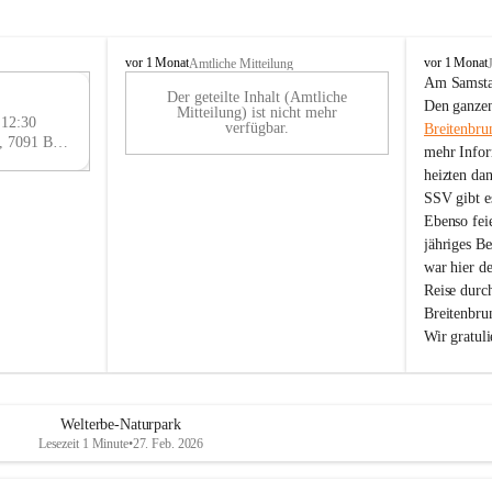
B
B
vor 1 Monat
vor 1 Monat
Amtliche Mitteilung
r
r
Am Samstag
Der geteilte Inhalt (Amtliche
e
e
29
Den ganzen
Mitteilung) ist nicht mehr
i
i
 12:30
AU
verfügbar.
Breitenbru
t
t
Eisenstädter Straße 18, 7091 Breitenbrunn am Neusiedler See, AUT
G
mehr Infor
e
e
heizten da
n
n
SSV gibt es
b
b
r
r
Ebenso feie
u
u
jähriges B
n
n
war hier d
n
n
Reise durc
a
a
Breitenbrun
m
m
Wir gratul
N
N
e
e
u
u
s
s
i
i
Welterbe-Naturpark
e
e
Lesezeit 1 Minute
•
27. Feb. 2026
d
d
l
l