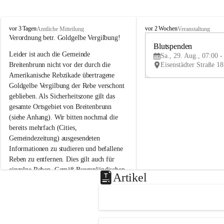
B
B
vor 3 Tagen
vor 2 Wochen
Amtliche Mitteilung
Veranstaltung
r
r
Verordnung betr. Goldgelbe Vergilbung!
e
e
Blutspenden
Leider ist auch die Gemeinde 
i
i
Sa., 29. Aug., 07:00 -
t
t
Breitenbrunn nicht vor der durch die 
e
e
Amerikanische Rebzikade übertragene 
n
n
Goldgelbe Vergilbung der Rebe verschont 
b
b
geblieben. Als Sicherheitszone gilt das 
r
r
gesamte Ortsgebiet von Breitenbrunn 
u
u
(siehe Anhang). Wir bitten nochmal die 
n
n
n
n
bereits mehrfach (Cities, 
a
a
Gemeindezeitung) ausgesendeten 
m
m
Informationen zu studieren und befallene 
N
N
Reben zu entfernen. Dies gilt auch für 
e
e
einzelne Reben. Gemäß Burgenländischen 
u
u
Artikel
Weinbaugesetz sind nicht gepflegte oder 
s
s
i
i
unzulässige Weingärten zu roden! Bitte 
e
e
helfen wir zusammen um unsere Winzer 
d
d
vor den prognostizierten Ernteausfällen 
l
l
und den daraus folgenden wirtschaftlichen 