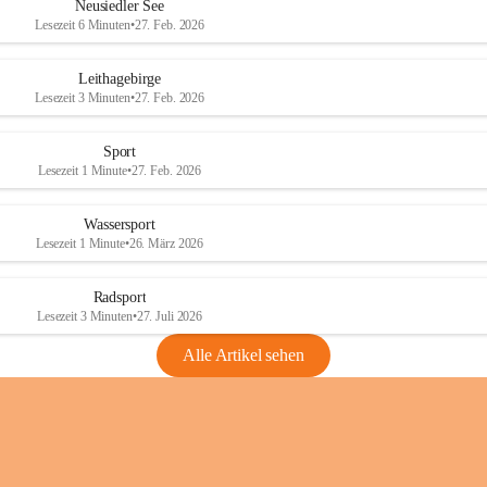
e
e
Neusiedler See
r
r
Lesezeit 6 Minuten
•
27. Feb. 2026
S
S
e
e
Leithagebirge
e
e
Lesezeit 3 Minuten
•
27. Feb. 2026
Sport
Lesezeit 1 Minute
•
27. Feb. 2026
Wassersport
Lesezeit 1 Minute
•
26. März 2026
Radsport
Lesezeit 3 Minuten
•
27. Juli 2026
Alle Artikel sehen