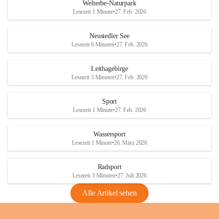
i
i
unzulässige Weingärten zu roden! Bitte 
Welterbe-Naturpark
e
e
helfen wir zusammen um unsere Winzer 
Lesezeit 1 Minute
•
27. Feb. 2026
d
d
vor den prognostizierten Ernteausfällen 
l
l
und den daraus folgenden wirtschaftlichen 
e
e
Neusiedler See
Schäden zu bewahren.
r
r
Lesezeit 6 Minuten
•
27. Feb. 2026
S
S
Verordnungen
e
e
Leithagebirge
04.08.2026
e
e
Lesezeit 3 Minuten
•
27. Feb. 2026
Maßnahmen zur Bekämpfung
der Goldgelben Vergilbung der
Sport
Rebe und der Amerikanischen
Lesezeit 1 Minute
•
27. Feb. 2026
Rebzikade
Anhang VBl. EU Nr. 18
Wassersport
_2026
Lesezeit 1 Minute
•
26. März 2026
1 Seite
•
1,4 MB
Radsport
VBl. EU Nr. 18_2026
Lesezeit 3 Minuten
•
27. Juli 2026
2 Seiten
•
2,1 MB
Alle Artikel sehen