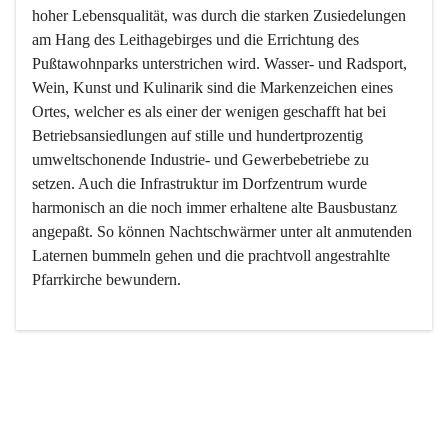
hoher Lebensqualität, was durch die starken Zusiedelungen 
am Hang des Leithagebirges und die Errichtung des 
Pußtawohnparks unterstrichen wird. Wasser- und Radsport, 
Wein, Kunst und Kulinarik sind die Markenzeichen eines 
Ortes, welcher es als einer der wenigen geschafft hat bei 
Betriebsansiedlungen auf stille und hundertprozentig 
umweltschonende Industrie- und Gewerbebetriebe zu 
setzen. Auch die Infrastruktur im Dorfzentrum wurde 
harmonisch an die noch immer erhaltene alte Bausbustanz 
angepaßt. So können Nachtschwärmer unter alt anmutenden 
Laternen bummeln gehen und die prachtvoll angestrahlte 
Pfarrkirche bewundern.

Der Weinbau dominert heute nicht mehr, ist aber integrativer 
Bestandteil der Kultur des Ortes, da man hier schon lange 
von Massenweinbau auf Qualitätsweinbau umgestellt hat. 
So ist es auch nicht verwunderlich, dass eines der historisch 
wertvollsten Gebäude die Ortsvinothek beherbergt und dass 
der Kellering ein beliebtes Ziel darstellt.
