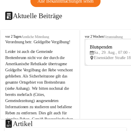
Alle Bekanntmachungen sehen
Aktuelle Beiträge
B
B
vor 2 Tagen
vor 2 Wochen
Amtliche Mitteilung
Veranstaltung
r
r
Verordnung betr. Goldgelbe Vergilbung!
e
e
Blutspenden
Leider ist auch die Gemeinde 
i
i
Sa., 29. Aug., 07:00 -
t
t
Breitenbrunn nicht vor der durch die 
e
e
Amerikanische Rebzikade übertragene 
n
n
Goldgelbe Vergilbung der Rebe verschont 
b
b
geblieben. Als Sicherheitszone gilt das 
r
r
gesamte Ortsgebiet von Breitenbrunn 
u
u
(siehe Anhang). Wir bitten nochmal die 
n
n
n
n
bereits mehrfach (Cities, 
a
a
Gemeindezeitung) ausgesendeten 
m
m
Informationen zu studieren und befallene 
N
N
Reben zu entfernen. Dies gilt auch für 
e
e
einzelne Reben. Gemäß Burgenländischen 
u
u
Artikel
Weinbaugesetz sind nicht gepflegte oder 
s
s