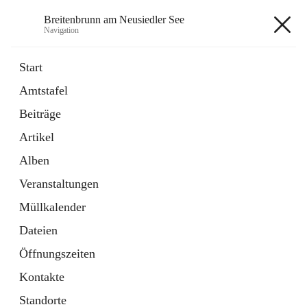
Breitenbrunn am Neusiedler See
Navigation
Breitenbrunn am Neusiedler See
Start
Amtstafel
Formulare
Beiträge
18 Schnellzugriffe
Artikel
Gemeindeservice
7 Schnellzugriffe
Alben
Veranstaltungen
+7
Müllkalender
Dateien
Öffnungszeiten
Kontakte
Hauptadresse
Standorte