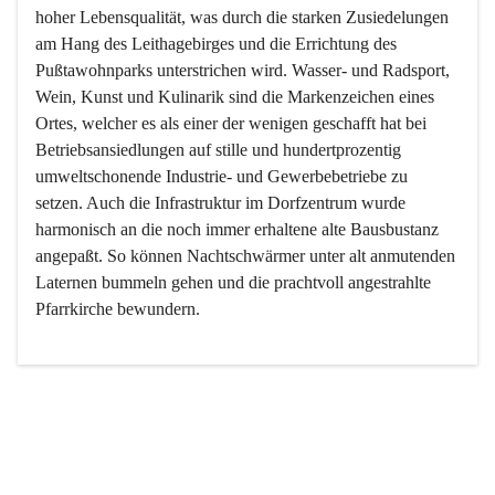
hoher Lebensqualität, was durch die starken Zusiedelungen 
am Hang des Leithagebirges und die Errichtung des 
Pußtawohnparks unterstrichen wird. Wasser- und Radsport, 
Wein, Kunst und Kulinarik sind die Markenzeichen eines 
Ortes, welcher es als einer der wenigen geschafft hat bei 
Betriebsansiedlungen auf stille und hundertprozentig 
umweltschonende Industrie- und Gewerbebetriebe zu 
setzen. Auch die Infrastruktur im Dorfzentrum wurde 
harmonisch an die noch immer erhaltene alte Bausbustanz 
angepaßt. So können Nachtschwärmer unter alt anmutenden 
Laternen bummeln gehen und die prachtvoll angestrahlte 
Pfarrkirche bewundern.

Der Weinbau dominert heute nicht mehr, ist aber integrativer 
Bestandteil der Kultur des Ortes, da man hier schon lange 
von Massenweinbau auf Qualitätsweinbau umgestellt hat. 
So ist es auch nicht verwunderlich, dass eines der historisch 
wertvollsten Gebäude die Ortsvinothek beherbergt und dass 
der Kellering ein beliebtes Ziel darstellt.
