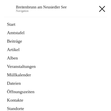
Breitenbrunn am Neusiedler See
Navigation
Breitenbrunn am Neusiedler See
Start
Amtstafel
Formulare
Beiträge
18 Schnellzugriffe
Artikel
Gemeindeservice
7 Schnellzugriffe
Alben
Veranstaltungen
+7
Müllkalender
Dateien
Öffnungszeiten
Kontakte
Hauptadresse
Standorte