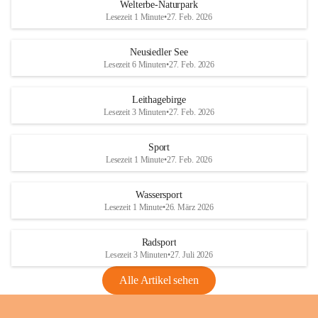
i
i
unzulässige Weingärten zu roden! Bitte 
Welterbe-Naturpark
e
e
helfen wir zusammen um unsere Winzer 
Lesezeit 1 Minute
•
27. Feb. 2026
d
d
vor den prognostizierten Ernteausfällen 
l
l
und den daraus folgenden wirtschaftlichen 
e
e
Neusiedler See
Schäden zu bewahren.
r
r
Lesezeit 6 Minuten
•
27. Feb. 2026
S
S
Verordnungen
e
e
Leithagebirge
04.08.2026
e
e
Lesezeit 3 Minuten
•
27. Feb. 2026
Maßnahmen zur Bekämpfung
der Goldgelben Vergilbung der
Sport
Rebe und der Amerikanischen
Lesezeit 1 Minute
•
27. Feb. 2026
Rebzikade
Anhang VBl. EU Nr. 18
Wassersport
_2026
Lesezeit 1 Minute
•
26. März 2026
1 Seite
•
1,4 MB
Radsport
VBl. EU Nr. 18_2026
Lesezeit 3 Minuten
•
27. Juli 2026
2 Seiten
•
2,1 MB
Alle Artikel sehen