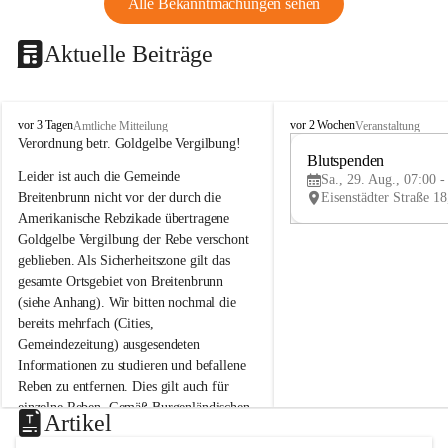
Alle Bekanntmachungen sehen
Aktuelle Beiträge
B
B
vor 3 Tagen
vor 2 Wochen
Amtliche Mitteilung
Veranstaltung
r
r
Verordnung betr. Goldgelbe Vergilbung!
e
e
Blutspenden
Leider ist auch die Gemeinde 
i
i
Sa., 29. Aug., 07:00 -
t
t
Breitenbrunn nicht vor der durch die 
e
e
Amerikanische Rebzikade übertragene 
n
n
Goldgelbe Vergilbung der Rebe verschont 
b
b
geblieben. Als Sicherheitszone gilt das 
r
r
gesamte Ortsgebiet von Breitenbrunn 
u
u
(siehe Anhang). Wir bitten nochmal die 
n
n
n
n
bereits mehrfach (Cities, 
a
a
Gemeindezeitung) ausgesendeten 
m
m
Informationen zu studieren und befallene 
N
N
Reben zu entfernen. Dies gilt auch für 
e
e
einzelne Reben. Gemäß Burgenländischen 
u
u
Artikel
Weinbaugesetz sind nicht gepflegte oder 
s
s