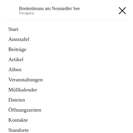
Breitenbrunn am Neusiedler See
Navigation
Breitenbrunn am Neusiedler See
Start
Amtstafel
Formulare
Beiträge
18 Schnellzugriffe
Artikel
Gemeindeservice
7 Schnellzugriffe
Alben
Veranstaltungen
+7
Müllkalender
Dateien
Öffnungszeiten
Kontakte
Hauptadresse
Standorte