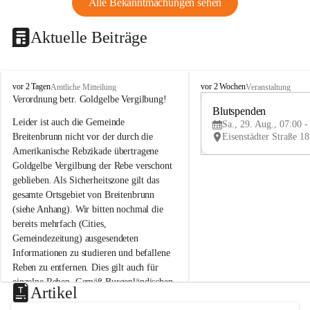
Alle Bekanntmachungen sehen
Aktuelle Beiträge
B
B
vor 2 Tagen
vor 2 Wochen
Amtliche Mitteilung
Veranstaltung
r
r
Verordnung betr. Goldgelbe Vergilbung!
e
e
Blutspenden
Leider ist auch die Gemeinde 
i
i
Sa., 29. Aug., 07:00 -
t
t
Breitenbrunn nicht vor der durch die 
e
e
Amerikanische Rebzikade übertragene 
n
n
Goldgelbe Vergilbung der Rebe verschont 
b
b
geblieben. Als Sicherheitszone gilt das 
r
r
gesamte Ortsgebiet von Breitenbrunn 
u
u
(siehe Anhang). Wir bitten nochmal die 
n
n
n
n
bereits mehrfach (Cities, 
a
a
Gemeindezeitung) ausgesendeten 
m
m
Informationen zu studieren und befallene 
N
N
Reben zu entfernen. Dies gilt auch für 
e
e
einzelne Reben. Gemäß Burgenländischen 
u
u
Artikel
Weinbaugesetz sind nicht gepflegte oder 
s
s