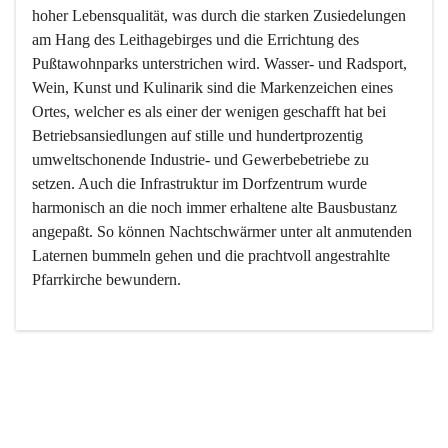
hoher Lebensqualität, was durch die starken Zusiedelungen 
am Hang des Leithagebirges und die Errichtung des 
Pußtawohnparks unterstrichen wird. Wasser- und Radsport, 
Wein, Kunst und Kulinarik sind die Markenzeichen eines 
Ortes, welcher es als einer der wenigen geschafft hat bei 
Betriebsansiedlungen auf stille und hundertprozentig 
umweltschonende Industrie- und Gewerbebetriebe zu 
setzen. Auch die Infrastruktur im Dorfzentrum wurde 
harmonisch an die noch immer erhaltene alte Bausbustanz 
angepaßt. So können Nachtschwärmer unter alt anmutenden 
Laternen bummeln gehen und die prachtvoll angestrahlte 
Pfarrkirche bewundern.

Der Weinbau dominert heute nicht mehr, ist aber integrativer 
Bestandteil der Kultur des Ortes, da man hier schon lange 
von Massenweinbau auf Qualitätsweinbau umgestellt hat. 
So ist es auch nicht verwunderlich, dass eines der historisch 
wertvollsten Gebäude die Ortsvinothek beherbergt und dass 
der Kellering ein beliebtes Ziel darstellt.
