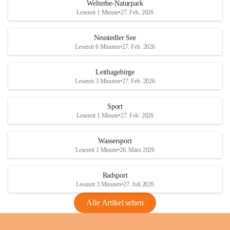
i
i
unzulässige Weingärten zu roden! Bitte 
Welterbe-Naturpark
e
e
helfen wir zusammen um unsere Winzer 
Lesezeit 1 Minute
•
27. Feb. 2026
d
d
vor den prognostizierten Ernteausfällen 
l
l
und den daraus folgenden wirtschaftlichen 
e
e
Neusiedler See
Schäden zu bewahren.
r
r
Lesezeit 6 Minuten
•
27. Feb. 2026
S
S
Verordnungen
e
e
Leithagebirge
04.08.2026
e
e
Lesezeit 3 Minuten
•
27. Feb. 2026
Maßnahmen zur Bekämpfung
der Goldgelben Vergilbung der
Sport
Rebe und der Amerikanischen
Lesezeit 1 Minute
•
27. Feb. 2026
Rebzikade
Anhang VBl. EU Nr. 18
Wassersport
_2026
Lesezeit 1 Minute
•
26. März 2026
1 Seite
•
1,4 MB
Radsport
VBl. EU Nr. 18_2026
Lesezeit 3 Minuten
•
27. Juli 2026
2 Seiten
•
2,1 MB
Alle Artikel sehen