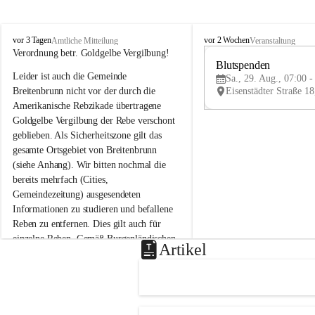
B
B
vor 3 Tagen
vor 2 Wochen
Amtliche Mitteilung
Veranstaltung
r
r
Verordnung betr. Goldgelbe Vergilbung!
e
e
Blutspenden
Leider ist auch die Gemeinde 
i
i
Sa., 29. Aug., 07:00 -
t
t
Breitenbrunn nicht vor der durch die 
e
e
Amerikanische Rebzikade übertragene 
n
n
Goldgelbe Vergilbung der Rebe verschont 
b
b
geblieben. Als Sicherheitszone gilt das 
r
r
gesamte Ortsgebiet von Breitenbrunn 
u
u
(siehe Anhang). Wir bitten nochmal die 
n
n
n
n
bereits mehrfach (Cities, 
a
a
Gemeindezeitung) ausgesendeten 
m
m
Informationen zu studieren und befallene 
N
N
Reben zu entfernen. Dies gilt auch für 
e
e
einzelne Reben. Gemäß Burgenländischen 
u
u
Artikel
Weinbaugesetz sind nicht gepflegte oder 
s
s
i
i
unzulässige Weingärten zu roden! Bitte 
e
e
helfen wir zusammen um unsere Winzer 
d
d
vor den prognostizierten Ernteausfällen 
l
l
und den daraus folgenden wirtschaftlichen 