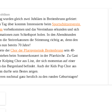
Jubiläum
 wurden gleich zwei Jubiläen in Breitenbrunn gefeiert: 
 Tag über konnten Interessierte beim 
Sportschützenverein 
nn
 vorbeikommen und das Vereinshaus erkunden und sich 
mationen zum Schießsport holen. In den Abendstunden 
nn die Steirerkanonen die Stimmung richtig an, denn den 
 nun bereits 70 Jahre!
rte der 
Chor der Pfarrgemeinde Breitenbrunn
 sein 40-
estehen beim Sommerkonzert in der Pfarrkirche. Zu Gast 
er Kolping Chor aus Linz, der sich momentan auf einer 
h das Burgenland befindet. Auch der Kids Pop Chor aus 
n durfte sein Bestes zeigen.
ieren nochmal ganz herzlich zu den runden Geburtstagen!