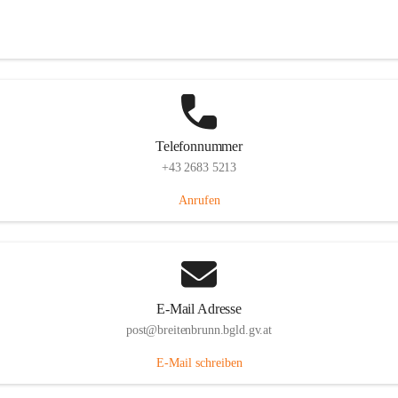
Eisenstädterstraße 18, 7091 Breitenbrunn am Neusiedler See, AUT
Auf Karte ansehen
Telefonnummer
+43 2683 5213
Anrufen
E-Mail Adresse
post@breitenbrunn.bgld.gv.at
E-Mail schreiben