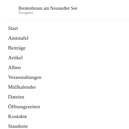
Breitenbrunn am Neusiedler See
Navigation
Start
Amtstafel
Formulare
Beiträge
18 Schnellzugriffe
Artikel
Gemeindeservice
7 Schnellzugriffe
Alben
Veranstaltungen
Müllkalender
Dateien
Öffnungszeiten
Kontakte
Standorte