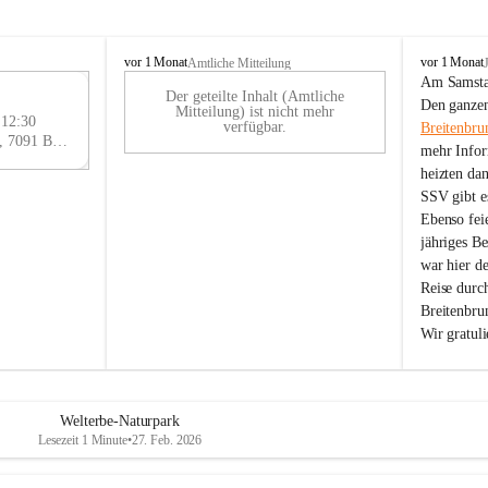
B
B
vor 1 Monat
vor 1 Monat
Amtliche Mitteilung
r
r
Am Samstag
Der geteilte Inhalt (Amtliche
e
e
29
Den ganzen
Mitteilung) ist nicht mehr
i
i
 12:30
AU
verfügbar.
Breitenbru
t
t
Eisenstädter Straße 18, 7091 Breitenbrunn am Neusiedler See, AUT
G
mehr Infor
e
e
heizten da
n
n
SSV gibt es
b
b
r
r
Ebenso feie
u
u
jähriges B
n
n
war hier d
n
n
Reise durc
a
a
Breitenbrun
m
m
Wir gratul
N
N
e
e
u
u
s
s
i
i
Welterbe-Naturpark
e
e
Lesezeit 1 Minute
•
27. Feb. 2026
d
d
l
l