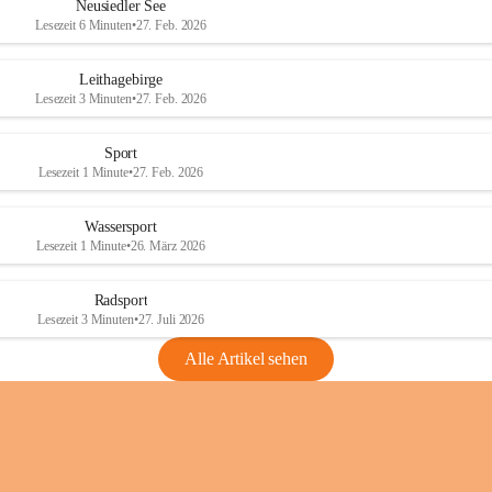
e
e
Neusiedler See
r
r
Lesezeit 6 Minuten
•
27. Feb. 2026
S
S
e
e
Leithagebirge
e
e
Lesezeit 3 Minuten
•
27. Feb. 2026
Sport
Lesezeit 1 Minute
•
27. Feb. 2026
Wassersport
Lesezeit 1 Minute
•
26. März 2026
Radsport
Lesezeit 3 Minuten
•
27. Juli 2026
Alle Artikel sehen