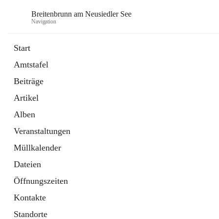
Breitenbrunn am Neusiedler See
Navigation
Start
Amtstafel
Formulare
Beiträge
18 Schnellzugriffe
Artikel
Gemeindeservice
7 Schnellzugriffe
Alben
Veranstaltungen
Müllkalender
Dateien
Öffnungszeiten
Kontakte
Standorte