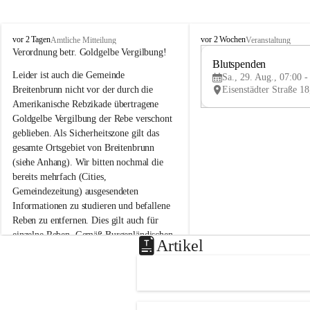
B
B
vor 2 Tagen
vor 2 Wochen
Amtliche Mitteilung
Veranstaltung
r
r
Verordnung betr. Goldgelbe Vergilbung!
e
e
Blutspenden
Leider ist auch die Gemeinde 
i
i
Sa., 29. Aug., 07:00 -
t
t
Breitenbrunn nicht vor der durch die 
e
e
Amerikanische Rebzikade übertragene 
n
n
Goldgelbe Vergilbung der Rebe verschont 
b
b
geblieben. Als Sicherheitszone gilt das 
r
r
gesamte Ortsgebiet von Breitenbrunn 
u
u
(siehe Anhang). Wir bitten nochmal die 
n
n
n
n
bereits mehrfach (Cities, 
a
a
Gemeindezeitung) ausgesendeten 
m
m
Informationen zu studieren und befallene 
N
N
Reben zu entfernen. Dies gilt auch für 
e
e
einzelne Reben. Gemäß Burgenländischen 
u
u
Artikel
Weinbaugesetz sind nicht gepflegte oder 
s
s
i
i
unzulässige Weingärten zu roden! Bitte 
e
e
helfen wir zusammen um unsere Winzer 
d
d
vor den prognostizierten Ernteausfällen 
l
l
und den daraus folgenden wirtschaftlichen 