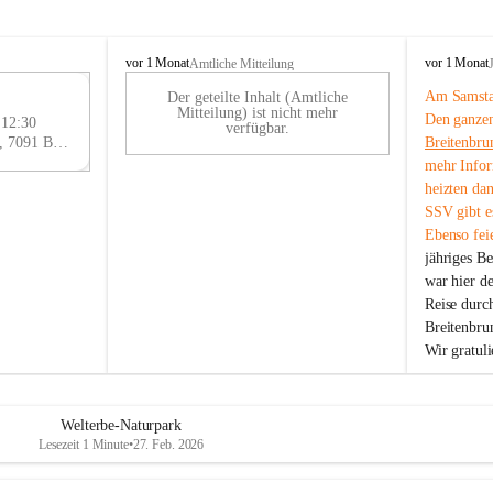
B
B
vor 1 Monat
vor 1 Monat
Amtliche Mitteilung
r
r
Am Samstag
Der geteilte Inhalt (Amtliche
e
e
29
Mitteilung) ist nicht mehr
Den ganzen
i
i
 12:30
AU
verfügbar.
t
t
Eisenstädter Straße 18, 7091 Breitenbrunn am Neusiedler See, AUT
Breitenbru
G
e
e
mehr Infor
n
n
heizten da
b
b
SSV gibt es
r
r
Ebenso feie
u
u
jähriges B
n
n
n
n
war hier d
a
a
Reise durc
m
m
Breitenbrun
N
N
Wir gratul
e
e
u
u
s
s
i
i
Welterbe-Naturpark
e
e
Lesezeit 1 Minute
•
27. Feb. 2026
d
d
l
l