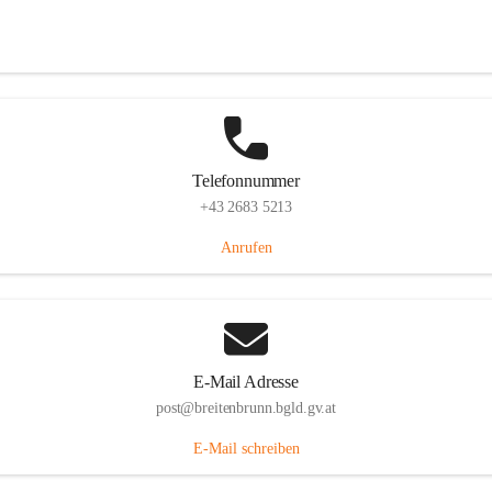
Eisenstädterstraße 18, 7091 Breitenbrunn am Neusiedler See, AUT
Auf Karte ansehen
Telefonnummer
+43 2683 5213
Anrufen
E-Mail Adresse
post@breitenbrunn.bgld.gv.at
E-Mail schreiben