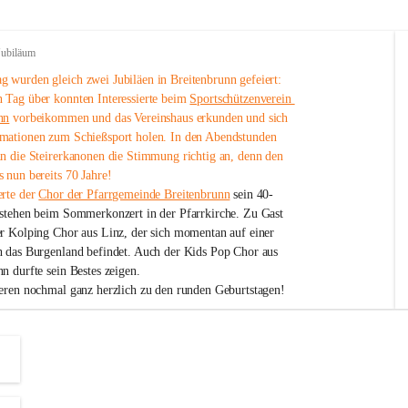
Jubiläum
 wurden gleich zwei Jubiläen in Breitenbrunn gefeiert: 
 Tag über konnten Interessierte beim 
Sportschützenverein 
nn
 vorbeikommen und das Vereinshaus erkunden und sich 
mationen zum Schießsport holen. In den Abendstunden 
nn die Steirerkanonen die Stimmung richtig an, denn den 
 nun bereits 70 Jahre!
rte der 
Chor der Pfarrgemeinde Breitenbrunn
 sein 40-
estehen beim Sommerkonzert in der Pfarrkirche. Zu Gast 
er Kolping Chor aus Linz, der sich momentan auf einer 
h das Burgenland befindet. Auch der Kids Pop Chor aus 
n durfte sein Bestes zeigen.
ieren nochmal ganz herzlich zu den runden Geburtstagen!