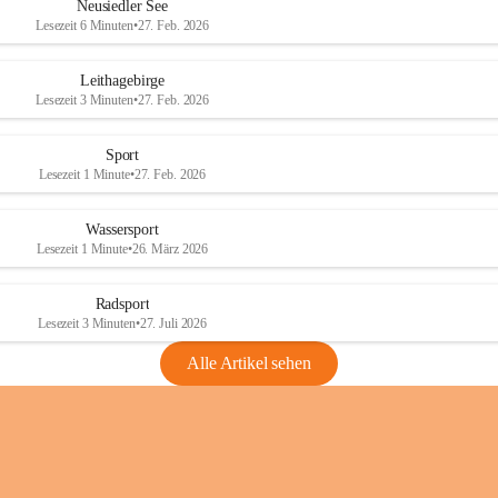
e
e
Neusiedler See
r
r
Lesezeit 6 Minuten
•
27. Feb. 2026
S
S
e
e
Leithagebirge
e
e
Lesezeit 3 Minuten
•
27. Feb. 2026
Sport
Lesezeit 1 Minute
•
27. Feb. 2026
Wassersport
Lesezeit 1 Minute
•
26. März 2026
Radsport
Lesezeit 3 Minuten
•
27. Juli 2026
Alle Artikel sehen