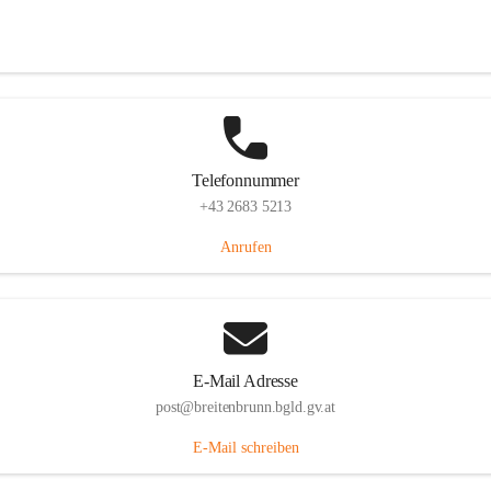
Eisenstädterstraße 18, 7091 Breitenbrunn am Neusiedler See, AUT
Auf Karte ansehen
Telefonnummer
+43 2683 5213
Anrufen
E-Mail Adresse
post@breitenbrunn.bgld.gv.at
E-Mail schreiben