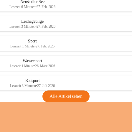
e
e
Neusiedler See
r
r
Lesezeit 6 Minuten
•
27. Feb. 2026
S
S
e
e
Leithagebirge
e
e
Lesezeit 3 Minuten
•
27. Feb. 2026
Sport
Lesezeit 1 Minute
•
27. Feb. 2026
Wassersport
Lesezeit 1 Minute
•
26. März 2026
Radsport
Lesezeit 3 Minuten
•
27. Juli 2026
Alle Artikel sehen