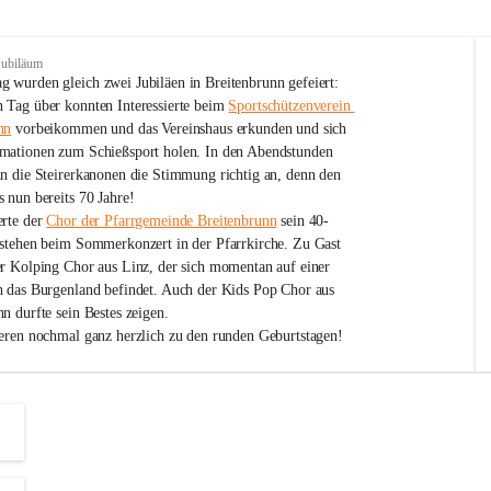
Jubiläum
 wurden gleich zwei Jubiläen in Breitenbrunn gefeiert: 
 Tag über konnten Interessierte beim 
Sportschützenverein 
nn
 vorbeikommen und das Vereinshaus erkunden und sich 
mationen zum Schießsport holen. In den Abendstunden 
nn die Steirerkanonen die Stimmung richtig an, denn den 
 nun bereits 70 Jahre!
rte der 
Chor der Pfarrgemeinde Breitenbrunn
 sein 40-
estehen beim Sommerkonzert in der Pfarrkirche. Zu Gast 
er Kolping Chor aus Linz, der sich momentan auf einer 
h das Burgenland befindet. Auch der Kids Pop Chor aus 
n durfte sein Bestes zeigen.
ieren nochmal ganz herzlich zu den runden Geburtstagen!