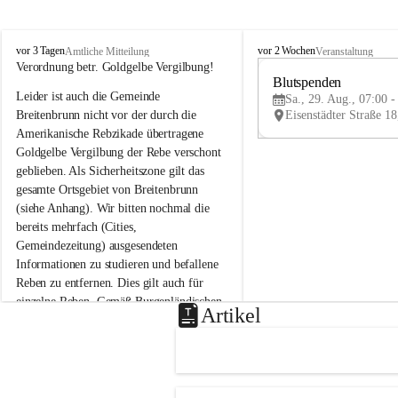
B
B
vor 3 Tagen
vor 2 Wochen
Amtliche Mitteilung
Veranstaltung
r
r
Verordnung betr. Goldgelbe Vergilbung!
e
e
Blutspenden
Leider ist auch die Gemeinde 
i
i
Sa., 29. Aug., 07:00 -
t
t
Breitenbrunn nicht vor der durch die 
e
e
Amerikanische Rebzikade übertragene 
n
n
Goldgelbe Vergilbung der Rebe verschont 
b
b
geblieben. Als Sicherheitszone gilt das 
r
r
gesamte Ortsgebiet von Breitenbrunn 
u
u
(siehe Anhang). Wir bitten nochmal die 
n
n
n
n
bereits mehrfach (Cities, 
a
a
Gemeindezeitung) ausgesendeten 
m
m
Informationen zu studieren und befallene 
N
N
Reben zu entfernen. Dies gilt auch für 
e
e
einzelne Reben. Gemäß Burgenländischen 
u
u
Artikel
Weinbaugesetz sind nicht gepflegte oder 
s
s
i
i
unzulässige Weingärten zu roden! Bitte 
e
e
helfen wir zusammen um unsere Winzer 
d
d
vor den prognostizierten Ernteausfällen 
l
l
und den daraus folgenden wirtschaftlichen 