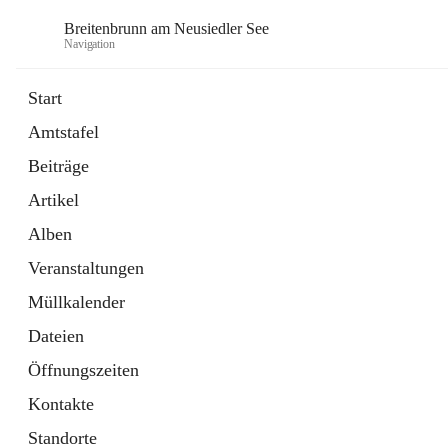
Breitenbrunn am Neusiedler See
Navigation
Start
Amtstafel
Formulare
Beiträge
18 Schnellzugriffe
Artikel
Gemeindeservice
7 Schnellzugriffe
Alben
Veranstaltungen
Müllkalender
Dateien
Öffnungszeiten
Kontakte
Standorte