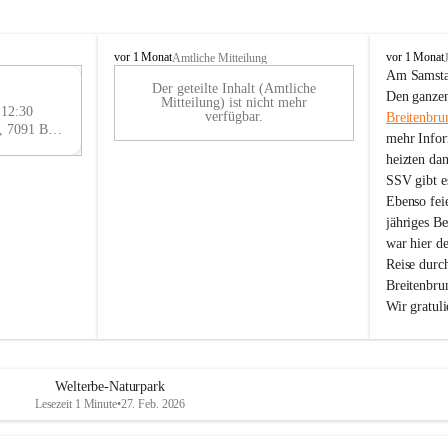
B
B
vor 1 Monat
vor 1 Monat
Amtliche Mitteilung
r
r
Am Samstag
Der geteilte Inhalt (Amtliche
e
e
29
Den ganzen
Mitteilung) ist nicht mehr
i
i
 12:30
AU
verfügbar.
Breitenbru
t
t
Eisenstädter Straße 18, 7091 Breitenbrunn am Neusiedler See, AUT
G
mehr Infor
e
e
heizten da
n
n
SSV gibt es
b
b
r
r
Ebenso feie
u
u
jähriges B
n
n
war hier d
n
n
Reise durc
a
a
Breitenbrun
m
m
Wir gratul
N
N
e
e
u
u
s
s
i
i
Welterbe-Naturpark
e
e
Lesezeit 1 Minute
•
27. Feb. 2026
d
d
l
l