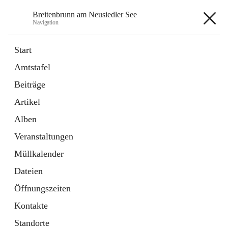
Breitenbrunn am Neusiedler See
Navigation
Breitenbrunn am Neusiedler See
Start
Amtstafel
Formulare
Beiträge
18 Schnellzugriffe
Artikel
Gemeindeservice
7 Schnellzugriffe
Alben
Veranstaltungen
+7
Müllkalender
Dateien
Öffnungszeiten
Kontakte
Hauptadresse
Standorte