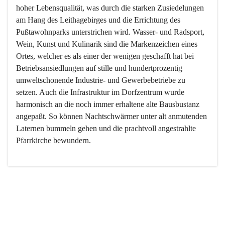
hoher Lebensqualität, was durch die starken Zusiedelungen 
am Hang des Leithagebirges und die Errichtung des 
Pußtawohnparks unterstrichen wird. Wasser- und Radsport, 
Wein, Kunst und Kulinarik sind die Markenzeichen eines 
Ortes, welcher es als einer der wenigen geschafft hat bei 
Betriebsansiedlungen auf stille und hundertprozentig 
umweltschonende Industrie- und Gewerbebetriebe zu 
setzen. Auch die Infrastruktur im Dorfzentrum wurde 
harmonisch an die noch immer erhaltene alte Bausbustanz 
angepaßt. So können Nachtschwärmer unter alt anmutenden 
Laternen bummeln gehen und die prachtvoll angestrahlte 
Pfarrkirche bewundern.

Der Weinbau dominert heute nicht mehr, ist aber integrativer 
Bestandteil der Kultur des Ortes, da man hier schon lange 
von Massenweinbau auf Qualitätsweinbau umgestellt hat. 
So ist es auch nicht verwunderlich, dass eines der historisch 
wertvollsten Gebäude die Ortsvinothek beherbergt und dass 
der Kellering ein beliebtes Ziel darstellt.
