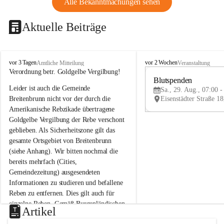
Alle Bekanntmachungen sehen
Aktuelle Beiträge
B
B
vor 3 Tagen
vor 2 Wochen
Amtliche Mitteilung
Veranstaltung
r
r
Verordnung betr. Goldgelbe Vergilbung!
e
e
Blutspenden
Leider ist auch die Gemeinde 
i
i
Sa., 29. Aug., 07:00 -
t
t
Breitenbrunn nicht vor der durch die 
e
e
Amerikanische Rebzikade übertragene 
n
n
Goldgelbe Vergilbung der Rebe verschont 
b
b
geblieben. Als Sicherheitszone gilt das 
r
r
gesamte Ortsgebiet von Breitenbrunn 
u
u
(siehe Anhang). Wir bitten nochmal die 
n
n
n
n
bereits mehrfach (Cities, 
a
a
Gemeindezeitung) ausgesendeten 
m
m
Informationen zu studieren und befallene 
N
N
Reben zu entfernen. Dies gilt auch für 
e
e
einzelne Reben. Gemäß Burgenländischen 
u
u
Artikel
Weinbaugesetz sind nicht gepflegte oder 
s
s