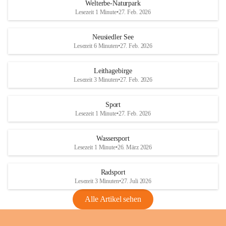
i
i
unzulässige Weingärten zu roden! Bitte 
Welterbe-Naturpark
e
e
helfen wir zusammen um unsere Winzer 
Lesezeit 1 Minute
•
27. Feb. 2026
d
d
vor den prognostizierten Ernteausfällen 
l
l
und den daraus folgenden wirtschaftlichen 
e
e
Neusiedler See
Schäden zu bewahren.
r
r
Lesezeit 6 Minuten
•
27. Feb. 2026
S
S
Verordnungen
e
e
Leithagebirge
04.08.2026
e
e
Lesezeit 3 Minuten
•
27. Feb. 2026
Maßnahmen zur Bekämpfung
der Goldgelben Vergilbung der
Sport
Rebe und der Amerikanischen
Lesezeit 1 Minute
•
27. Feb. 2026
Rebzikade
Anhang VBl. EU Nr. 18
Wassersport
_2026
Lesezeit 1 Minute
•
26. März 2026
1 Seite
•
1,4 MB
Radsport
VBl. EU Nr. 18_2026
Lesezeit 3 Minuten
•
27. Juli 2026
2 Seiten
•
2,1 MB
Alle Artikel sehen