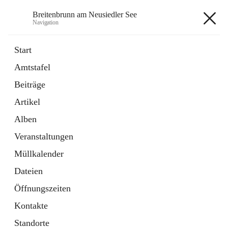
Breitenbrunn am Neusiedler See
Navigation
Breitenbrunn am Neusiedler See
Start
Amtstafel
Formulare
Beiträge
18 Schnellzugriffe
Artikel
Gemeindeservice
7 Schnellzugriffe
Alben
Veranstaltungen
+7
Müllkalender
Dateien
Öffnungszeiten
Kontakte
Hauptadresse
Standorte