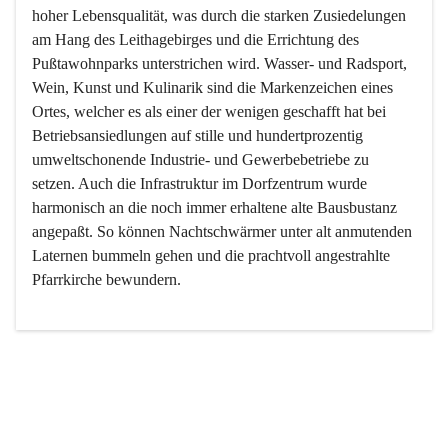
hoher Lebensqualität, was durch die starken Zusiedelungen 
am Hang des Leithagebirges und die Errichtung des 
Pußtawohnparks unterstrichen wird. Wasser- und Radsport, 
Wein, Kunst und Kulinarik sind die Markenzeichen eines 
Ortes, welcher es als einer der wenigen geschafft hat bei 
Betriebsansiedlungen auf stille und hundertprozentig 
umweltschonende Industrie- und Gewerbebetriebe zu 
setzen. Auch die Infrastruktur im Dorfzentrum wurde 
harmonisch an die noch immer erhaltene alte Bausbustanz 
angepaßt. So können Nachtschwärmer unter alt anmutenden 
Laternen bummeln gehen und die prachtvoll angestrahlte 
Pfarrkirche bewundern.

Der Weinbau dominert heute nicht mehr, ist aber integrativer 
Bestandteil der Kultur des Ortes, da man hier schon lange 
von Massenweinbau auf Qualitätsweinbau umgestellt hat. 
So ist es auch nicht verwunderlich, dass eines der historisch 
wertvollsten Gebäude die Ortsvinothek beherbergt und dass 
der Kellering ein beliebtes Ziel darstellt.
