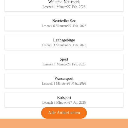
i
i
unzulässige Weingärten zu roden! Bitte 
Welterbe-Naturpark
e
e
helfen wir zusammen um unsere Winzer 
Lesezeit 1 Minute
•
27. Feb. 2026
d
d
vor den prognostizierten Ernteausfällen 
l
l
und den daraus folgenden wirtschaftlichen 
e
e
Neusiedler See
Schäden zu bewahren.
r
r
Lesezeit 6 Minuten
•
27. Feb. 2026
S
S
Verordnungen
e
e
Leithagebirge
04.08.2026
e
e
Lesezeit 3 Minuten
•
27. Feb. 2026
Maßnahmen zur Bekämpfung
der Goldgelben Vergilbung der
Sport
Rebe und der Amerikanischen
Lesezeit 1 Minute
•
27. Feb. 2026
Rebzikade
Anhang VBl. EU Nr. 18
Wassersport
_2026
Lesezeit 1 Minute
•
26. März 2026
1 Seite
•
1,4 MB
Radsport
VBl. EU Nr. 18_2026
Lesezeit 3 Minuten
•
27. Juli 2026
2 Seiten
•
2,1 MB
Alle Artikel sehen