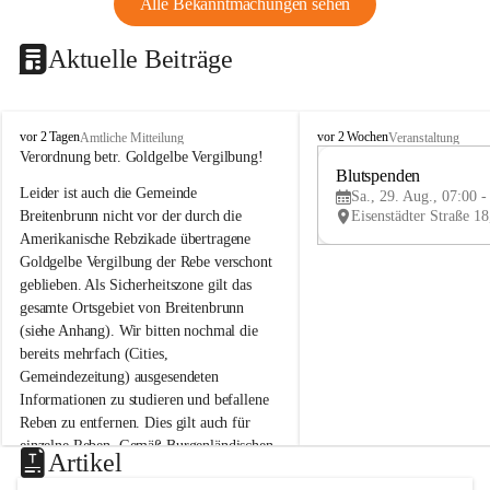
Alle Bekanntmachungen sehen
Aktuelle Beiträge
B
B
vor 2 Tagen
vor 2 Wochen
Amtliche Mitteilung
Veranstaltung
r
r
Verordnung betr. Goldgelbe Vergilbung!
e
e
Blutspenden
Leider ist auch die Gemeinde 
i
i
Sa., 29. Aug., 07:00 -
t
t
Breitenbrunn nicht vor der durch die 
e
e
Amerikanische Rebzikade übertragene 
n
n
Goldgelbe Vergilbung der Rebe verschont 
b
b
geblieben. Als Sicherheitszone gilt das 
r
r
gesamte Ortsgebiet von Breitenbrunn 
u
u
(siehe Anhang). Wir bitten nochmal die 
n
n
n
n
bereits mehrfach (Cities, 
a
a
Gemeindezeitung) ausgesendeten 
m
m
Informationen zu studieren und befallene 
N
N
Reben zu entfernen. Dies gilt auch für 
e
e
einzelne Reben. Gemäß Burgenländischen 
u
u
Artikel
Weinbaugesetz sind nicht gepflegte oder 
s
s