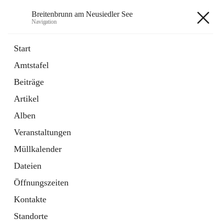
Breitenbrunn am Neusiedler See
Navigation
Breitenbrunn am Neusiedler See
Start
Amtstafel
Formulare
Beiträge
18 Schnellzugriffe
Artikel
Gemeindeservice
7 Schnellzugriffe
Alben
Veranstaltungen
+7
Müllkalender
Dateien
Öffnungszeiten
Kontakte
Hauptadresse
Standorte