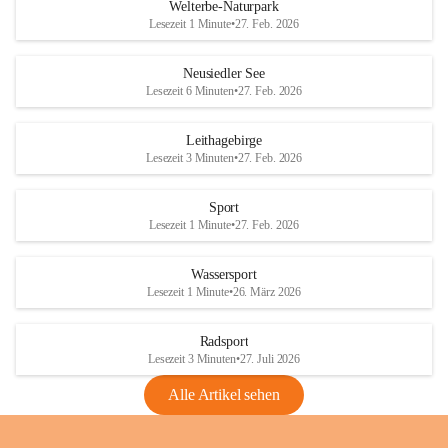
i
i
unzulässige Weingärten zu roden! Bitte 
Welterbe-Naturpark
e
e
helfen wir zusammen um unsere Winzer 
Lesezeit 1 Minute
•
27. Feb. 2026
d
d
vor den prognostizierten Ernteausfällen 
l
l
und den daraus folgenden wirtschaftlichen 
e
e
Neusiedler See
Schäden zu bewahren.
r
r
Lesezeit 6 Minuten
•
27. Feb. 2026
S
S
Verordnungen
e
e
Leithagebirge
04.08.2026
e
e
Lesezeit 3 Minuten
•
27. Feb. 2026
Maßnahmen zur Bekämpfung
der Goldgelben Vergilbung der
Sport
Rebe und der Amerikanischen
Lesezeit 1 Minute
•
27. Feb. 2026
Rebzikade
Anhang VBl. EU Nr. 18
Wassersport
_2026
Lesezeit 1 Minute
•
26. März 2026
1 Seite
•
1,4 MB
Radsport
VBl. EU Nr. 18_2026
Lesezeit 3 Minuten
•
27. Juli 2026
2 Seiten
•
2,1 MB
Alle Artikel sehen