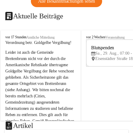
Alle Bekanntmachungen sehen
Aktuelle Beiträge
B
B
vor 17 Stunden
vor 2 Wochen
Amtliche Mitteilung
Veranstaltung
r
r
Verordnung betr. Goldgelbe Vergilbung!
e
e
Blutspenden
Leider ist auch die Gemeinde 
i
i
Sa., 29. Aug., 07:00 -
t
t
Breitenbrunn nicht vor der durch die 
e
e
Amerikanische Rebzikade übertragene 
n
n
Goldgelbe Vergilbung der Rebe verschont 
b
b
geblieben. Als Sicherheitszone gilt das 
r
r
gesamte Ortsgebiet von Breitenbrunn 
u
u
(siehe Anhang). Wir bitten nochmal die 
n
n
n
n
bereits mehrfach (Cities, 
a
a
Gemeindezeitung) ausgesendeten 
m
m
Informationen zu studieren und befallene 
N
N
Reben zu entfernen. Dies gilt auch für 
e
e
einzelne Reben. Gemäß Burgenländischen 
u
u
Artikel
Weinbaugesetz sind nicht gepflegte oder 
s
s