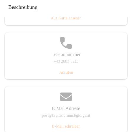
Eisenstädterstraße 18, 7091 Breitenbrunn am Neusiedler
Beschreibung
See, AUT
Auf Karte ansehen
Telefonnummer
+43 2683 5213
Anrufen
E-Mail Adresse
post@breitenbrunn.bgld.gv.at
E-Mail schreiben