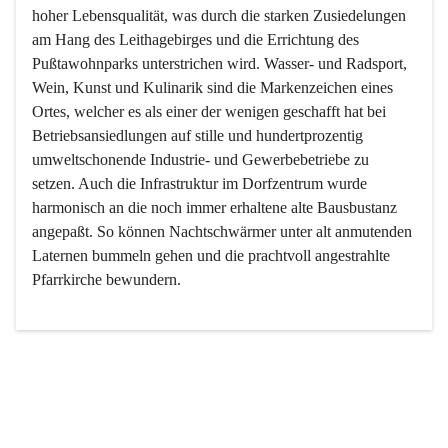
hoher Lebensqualität, was durch die starken Zusiedelungen 
am Hang des Leithagebirges und die Errichtung des 
Pußtawohnparks unterstrichen wird. Wasser- und Radsport, 
Wein, Kunst und Kulinarik sind die Markenzeichen eines 
Ortes, welcher es als einer der wenigen geschafft hat bei 
Betriebsansiedlungen auf stille und hundertprozentig 
umweltschonende Industrie- und Gewerbebetriebe zu 
setzen. Auch die Infrastruktur im Dorfzentrum wurde 
harmonisch an die noch immer erhaltene alte Bausbustanz 
angepaßt. So können Nachtschwärmer unter alt anmutenden 
Laternen bummeln gehen und die prachtvoll angestrahlte 
Pfarrkirche bewundern.

Der Weinbau dominert heute nicht mehr, ist aber integrativer 
Bestandteil der Kultur des Ortes, da man hier schon lange 
von Massenweinbau auf Qualitätsweinbau umgestellt hat. 
So ist es auch nicht verwunderlich, dass eines der historisch 
wertvollsten Gebäude die Ortsvinothek beherbergt und dass 
der Kellering ein beliebtes Ziel darstellt.
