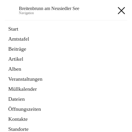
Breitenbrunn am Neusiedler See
Navigation
Breitenbrunn am Neusiedler See
Start
Amtstafel
Formulare
Beiträge
18 Schnellzugriffe
Artikel
Gemeindeservice
7 Schnellzugriffe
Alben
Veranstaltungen
+7
Müllkalender
Dateien
Öffnungszeiten
Kontakte
Hauptadresse
Standorte