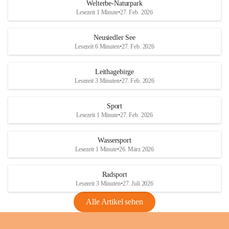
i
i
unzulässige Weingärten zu roden! Bitte 
Welterbe-Naturpark
e
e
helfen wir zusammen um unsere Winzer 
Lesezeit 1 Minute
•
27. Feb. 2026
d
d
vor den prognostizierten Ernteausfällen 
l
l
und den daraus folgenden wirtschaftlichen 
e
e
Neusiedler See
Schäden zu bewahren.
r
r
Lesezeit 6 Minuten
•
27. Feb. 2026
S
S
Verordnungen
e
e
Leithagebirge
04.08.2026
e
e
Lesezeit 3 Minuten
•
27. Feb. 2026
Maßnahmen zur Bekämpfung
der Goldgelben Vergilbung der
Sport
Rebe und der Amerikanischen
Lesezeit 1 Minute
•
27. Feb. 2026
Rebzikade
Anhang VBl. EU Nr. 18
Wassersport
_2026
Lesezeit 1 Minute
•
26. März 2026
1 Seite
•
1,4 MB
Radsport
VBl. EU Nr. 18_2026
Lesezeit 3 Minuten
•
27. Juli 2026
2 Seiten
•
2,1 MB
Alle Artikel sehen