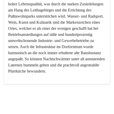
hoher Lebensqualität, was durch die starken Zusiedelungen 
am Hang des Leithagebirges und die Errichtung des 
Pußtawohnparks unterstrichen wird. Wasser- und Radsport, 
Wein, Kunst und Kulinarik sind die Markenzeichen eines 
Ortes, welcher es als einer der wenigen geschafft hat bei 
Betriebsansiedlungen auf stille und hundertprozentig 
umweltschonende Industrie- und Gewerbebetriebe zu 
setzen. Auch die Infrastruktur im Dorfzentrum wurde 
harmonisch an die noch immer erhaltene alte Bausbustanz 
angepaßt. So können Nachtschwärmer unter alt anmutenden 
Laternen bummeln gehen und die prachtvoll angestrahlte 
Pfarrkirche bewundern.

Der Weinbau dominert heute nicht mehr, ist aber integrativer 
Bestandteil der Kultur des Ortes, da man hier schon lange 
von Massenweinbau auf Qualitätsweinbau umgestellt hat. 
So ist es auch nicht verwunderlich, dass eines der historisch 
wertvollsten Gebäude die Ortsvinothek beherbergt und dass 
der Kellering ein beliebtes Ziel darstellt.
