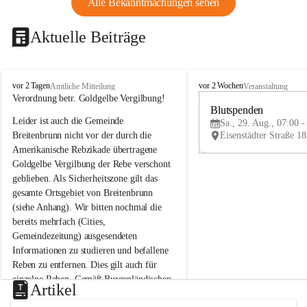
Alle Bekanntmachungen sehen
Aktuelle Beiträge
B
B
vor 2 Tagen
vor 2 Wochen
Amtliche Mitteilung
Veranstaltung
r
r
Verordnung betr. Goldgelbe Vergilbung!
e
e
Blutspenden
Leider ist auch die Gemeinde 
i
i
Sa., 29. Aug., 07:00 -
t
t
Breitenbrunn nicht vor der durch die 
e
e
Amerikanische Rebzikade übertragene 
n
n
Goldgelbe Vergilbung der Rebe verschont 
b
b
geblieben. Als Sicherheitszone gilt das 
r
r
gesamte Ortsgebiet von Breitenbrunn 
u
u
(siehe Anhang). Wir bitten nochmal die 
n
n
n
n
bereits mehrfach (Cities, 
a
a
Gemeindezeitung) ausgesendeten 
m
m
Informationen zu studieren und befallene 
N
N
Reben zu entfernen. Dies gilt auch für 
e
e
einzelne Reben. Gemäß Burgenländischen 
u
u
Artikel
Weinbaugesetz sind nicht gepflegte oder 
s
s