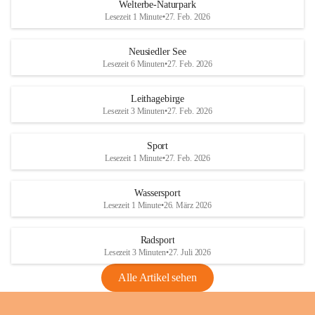
i
i
unzulässige Weingärten zu roden! Bitte 
Welterbe-Naturpark
e
e
helfen wir zusammen um unsere Winzer 
Lesezeit 1 Minute
•
27. Feb. 2026
d
d
vor den prognostizierten Ernteausfällen 
l
l
und den daraus folgenden wirtschaftlichen 
e
e
Neusiedler See
Schäden zu bewahren.
r
r
Lesezeit 6 Minuten
•
27. Feb. 2026
S
S
Verordnungen
e
e
Leithagebirge
04.08.2026
e
e
Lesezeit 3 Minuten
•
27. Feb. 2026
Maßnahmen zur Bekämpfung
der Goldgelben Vergilbung der
Sport
Rebe und der Amerikanischen
Lesezeit 1 Minute
•
27. Feb. 2026
Rebzikade
Anhang VBl. EU Nr. 18
Wassersport
_2026
Lesezeit 1 Minute
•
26. März 2026
1 Seite
•
1,4 MB
Radsport
VBl. EU Nr. 18_2026
Lesezeit 3 Minuten
•
27. Juli 2026
2 Seiten
•
2,1 MB
Alle Artikel sehen