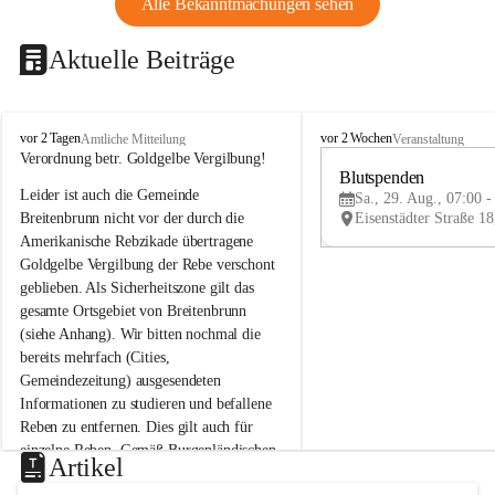
Alle Bekanntmachungen sehen
Aktuelle Beiträge
B
B
vor 2 Tagen
vor 2 Wochen
Amtliche Mitteilung
Veranstaltung
r
r
Verordnung betr. Goldgelbe Vergilbung!
e
e
Blutspenden
Leider ist auch die Gemeinde 
i
i
Sa., 29. Aug., 07:00 -
t
t
Breitenbrunn nicht vor der durch die 
e
e
Amerikanische Rebzikade übertragene 
n
n
Goldgelbe Vergilbung der Rebe verschont 
b
b
geblieben. Als Sicherheitszone gilt das 
r
r
gesamte Ortsgebiet von Breitenbrunn 
u
u
(siehe Anhang). Wir bitten nochmal die 
n
n
n
n
bereits mehrfach (Cities, 
a
a
Gemeindezeitung) ausgesendeten 
m
m
Informationen zu studieren und befallene 
N
N
Reben zu entfernen. Dies gilt auch für 
e
e
einzelne Reben. Gemäß Burgenländischen 
u
u
Artikel
Weinbaugesetz sind nicht gepflegte oder 
s
s