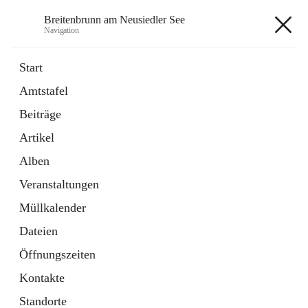
Breitenbrunn am Neusiedler See
Navigation
Breitenbrunn am Neusiedler See
Start
Amtstafel
Formulare
Beiträge
18 Schnellzugriffe
Artikel
Gemeindeservice
7 Schnellzugriffe
Alben
Veranstaltungen
+7
Müllkalender
Dateien
Öffnungszeiten
Kontakte
Hauptadresse
Standorte