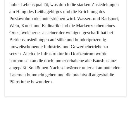
hoher Lebensqualität, was durch die starken Zusiedelungen 
am Hang des Leithagebirges und die Errichtung des 
Pußtawohnparks unterstrichen wird. Wasser- und Radsport, 
Wein, Kunst und Kulinarik sind die Markenzeichen eines 
Ortes, welcher es als einer der wenigen geschafft hat bei 
Betriebsansiedlungen auf stille und hundertprozentig 
umweltschonende Industrie- und Gewerbebetriebe zu 
setzen. Auch die Infrastruktur im Dorfzentrum wurde 
harmonisch an die noch immer erhaltene alte Bausbustanz 
angepaßt. So können Nachtschwärmer unter alt anmutenden 
Laternen bummeln gehen und die prachtvoll angestrahlte 
Pfarrkirche bewundern.

Der Weinbau dominert heute nicht mehr, ist aber integrativer 
Bestandteil der Kultur des Ortes, da man hier schon lange 
von Massenweinbau auf Qualitätsweinbau umgestellt hat. 
So ist es auch nicht verwunderlich, dass eines der historisch 
wertvollsten Gebäude die Ortsvinothek beherbergt und dass 
der Kellering ein beliebtes Ziel darstellt.
