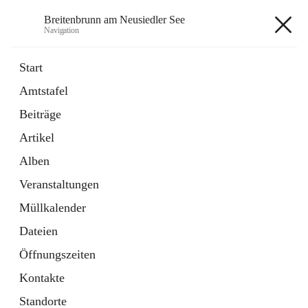
Breitenbrunn am Neusiedler See
Navigation
Breitenbrunn am Neusiedler See
Start
Amtstafel
Formulare
Beiträge
18 Schnellzugriffe
Artikel
Gemeindeservice
7 Schnellzugriffe
Alben
Veranstaltungen
+7
Müllkalender
Dateien
Öffnungszeiten
Kontakte
Hauptadresse
Standorte