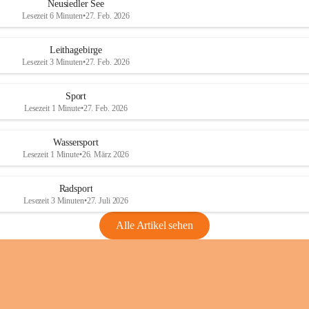
e
e
Neusiedler See
r
r
Lesezeit 6 Minuten
•
27. Feb. 2026
S
S
e
e
Leithagebirge
e
e
Lesezeit 3 Minuten
•
27. Feb. 2026
Sport
Lesezeit 1 Minute
•
27. Feb. 2026
Wassersport
Lesezeit 1 Minute
•
26. März 2026
Radsport
Lesezeit 3 Minuten
•
27. Juli 2026
Alle Artikel sehen