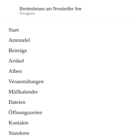
Breitenbrunn am Neusiedler See
Navigation
Start
Amtstafel
Formulare
Beiträge
18 Schnellzugriffe
Artikel
Gemeindeservice
7 Schnellzugriffe
Alben
Veranstaltungen
Müllkalender
Dateien
Öffnungszeiten
Kontakte
Standorte