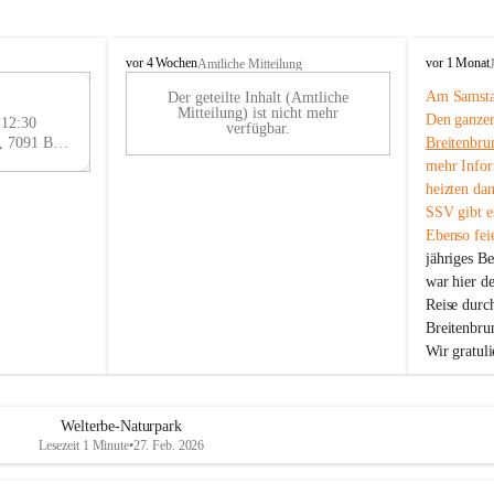
B
B
vor 4 Wochen
vor 1 Monat
Amtliche Mitteilung
r
r
Am Samstag
Der geteilte Inhalt (Amtliche
e
e
29
Mitteilung) ist nicht mehr
Den ganzen
i
i
 12:30
AU
verfügbar.
t
t
Eisenstädter Straße 18, 7091 Breitenbrunn am Neusiedler See, AUT
Breitenbru
G
e
e
mehr Infor
n
n
heizten da
b
b
SSV gibt es
r
r
Ebenso feie
u
u
jähriges B
n
n
n
n
war hier d
a
a
Reise durc
m
m
Breitenbrun
N
N
Wir gratul
e
e
u
u
s
s
i
i
Welterbe-Naturpark
e
e
Lesezeit 1 Minute
•
27. Feb. 2026
d
d
l
l