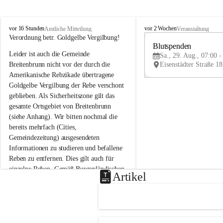
B
B
vor 16 Stunden
vor 2 Wochen
Amtliche Mitteilung
Veranstaltung
r
r
Verordnung betr. Goldgelbe Vergilbung!
e
e
Blutspenden
Leider ist auch die Gemeinde 
i
i
Sa., 29. Aug., 07:00 -
t
t
Breitenbrunn nicht vor der durch die 
e
e
Amerikanische Rebzikade übertragene 
n
n
Goldgelbe Vergilbung der Rebe verschont 
b
b
geblieben. Als Sicherheitszone gilt das 
r
r
gesamte Ortsgebiet von Breitenbrunn 
u
u
(siehe Anhang). Wir bitten nochmal die 
n
n
n
n
bereits mehrfach (Cities, 
a
a
Gemeindezeitung) ausgesendeten 
m
m
Informationen zu studieren und befallene 
N
N
Reben zu entfernen. Dies gilt auch für 
e
e
einzelne Reben. Gemäß Burgenländischen 
u
u
Artikel
Weinbaugesetz sind nicht gepflegte oder 
s
s
i
i
unzulässige Weingärten zu roden! Bitte 
e
e
helfen wir zusammen um unsere Winzer 
d
d
vor den prognostizierten Ernteausfällen 
l
l
und den daraus folgenden wirtschaftlichen 