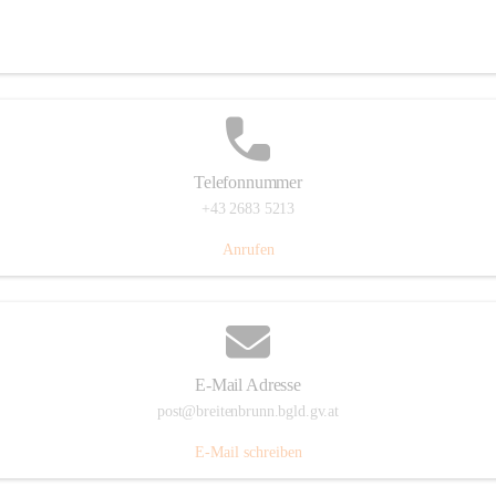
Eisenstädterstraße 18, 7091 Breitenbrunn am Neusiedler See, AUT
Auf Karte ansehen
Telefonnummer
+43 2683 5213
Anrufen
E-Mail Adresse
post@breitenbrunn.bgld.gv.at
E-Mail schreiben