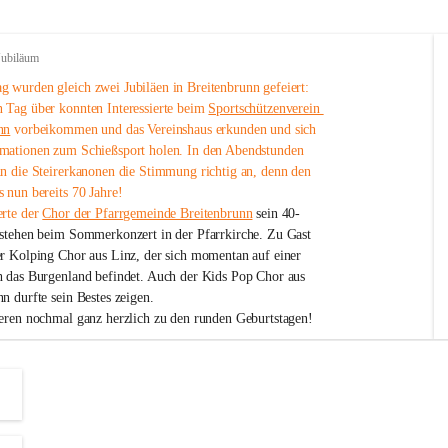
Jubiläum
 wurden gleich zwei Jubiläen in Breitenbrunn gefeiert: 
 Tag über konnten Interessierte beim 
Sportschützenverein 
nn
 vorbeikommen und das Vereinshaus erkunden und sich 
mationen zum Schießsport holen. In den Abendstunden 
nn die Steirerkanonen die Stimmung richtig an, denn den 
 nun bereits 70 Jahre!
rte der 
Chor der Pfarrgemeinde Breitenbrunn
 sein 40-
estehen beim Sommerkonzert in der Pfarrkirche. Zu Gast 
er Kolping Chor aus Linz, der sich momentan auf einer 
h das Burgenland befindet. Auch der Kids Pop Chor aus 
n durfte sein Bestes zeigen.
ieren nochmal ganz herzlich zu den runden Geburtstagen!