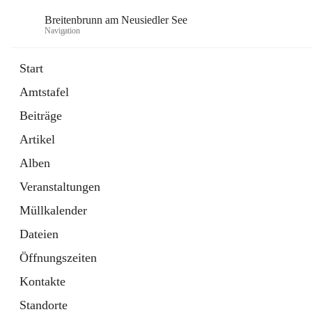
Breitenbrunn am Neusiedler See
Navigation
Start
Amtstafel
Formulare
Beiträge
18 Schnellzugriffe
Artikel
Gemeindeservice
7 Schnellzugriffe
Alben
Veranstaltungen
Müllkalender
Dateien
Öffnungszeiten
Kontakte
Standorte