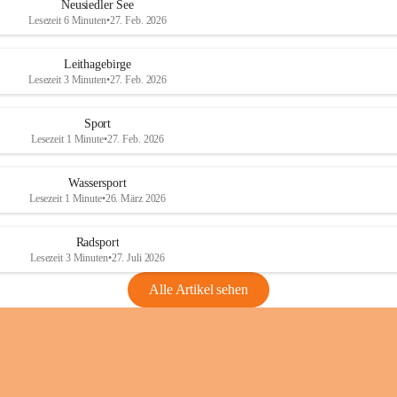
e
e
Neusiedler See
r
r
Lesezeit 6 Minuten
•
27. Feb. 2026
S
S
e
e
Leithagebirge
e
e
Lesezeit 3 Minuten
•
27. Feb. 2026
Sport
Lesezeit 1 Minute
•
27. Feb. 2026
Wassersport
Lesezeit 1 Minute
•
26. März 2026
Radsport
Lesezeit 3 Minuten
•
27. Juli 2026
Alle Artikel sehen