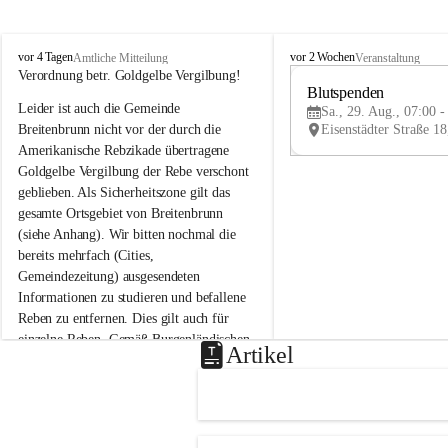
B
B
vor 4 Tagen
vor 2 Wochen
Amtliche Mitteilung
Veranstaltung
r
r
Verordnung betr. Goldgelbe Vergilbung!
e
e
Blutspenden
Leider ist auch die Gemeinde 
i
i
Sa., 29. Aug., 07:00 -
t
t
Breitenbrunn nicht vor der durch die 
e
e
Amerikanische Rebzikade übertragene 
n
n
Goldgelbe Vergilbung der Rebe verschont 
b
b
geblieben. Als Sicherheitszone gilt das 
r
r
gesamte Ortsgebiet von Breitenbrunn 
u
u
(siehe Anhang). Wir bitten nochmal die 
n
n
n
n
bereits mehrfach (Cities, 
a
a
Gemeindezeitung) ausgesendeten 
m
m
Informationen zu studieren und befallene 
N
N
Reben zu entfernen. Dies gilt auch für 
e
e
einzelne Reben. Gemäß Burgenländischen 
u
u
Artikel
Weinbaugesetz sind nicht gepflegte oder 
s
s
i
i
unzulässige Weingärten zu roden! Bitte 
e
e
helfen wir zusammen um unsere Winzer 
d
d
vor den prognostizierten Ernteausfällen 
l
l
und den daraus folgenden wirtschaftlichen 