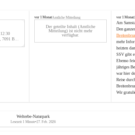
B
B
vor 1 Monat
vor 1 Monat
Amtliche Mitteilung
r
r
Am Samstag
Der geteilte Inhalt (Amtliche
e
e
29
Den ganzen
Mitteilung) ist nicht mehr
i
i
 12:30
AU
verfügbar.
Breitenbru
t
t
Eisenstädter Straße 18, 7091 Breitenbrunn am Neusiedler See, AUT
G
mehr Infor
e
e
heizten da
n
n
SSV gibt es
b
b
r
r
Ebenso feie
u
u
jähriges B
n
n
war hier d
n
n
Reise durc
a
a
Breitenbrun
m
m
Wir gratul
N
N
e
e
u
u
s
s
i
i
Welterbe-Naturpark
e
e
Lesezeit 1 Minute
•
27. Feb. 2026
d
d
l
l