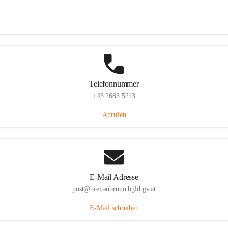
Eisenstädterstraße 18, 7091 Breitenbrunn am Neusiedler See, AUT
Auf Karte ansehen
Telefonnummer
+43 2683 5213
Anrufen
E-Mail Adresse
post@breitenbrunn.bgld.gv.at
E-Mail schreiben