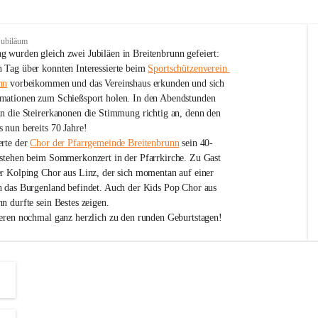
Jubiläum
 wurden gleich zwei Jubiläen in Breitenbrunn gefeiert: 
 Tag über konnten Interessierte beim 
Sportschützenverein 
nn
 vorbeikommen und das Vereinshaus erkunden und sich 
mationen zum Schießsport holen. In den Abendstunden 
nn die Steirerkanonen die Stimmung richtig an, denn den 
 nun bereits 70 Jahre!
rte der 
Chor der Pfarrgemeinde Breitenbrunn
 sein 40-
estehen beim Sommerkonzert in der Pfarrkirche. Zu Gast 
er Kolping Chor aus Linz, der sich momentan auf einer 
h das Burgenland befindet. Auch der Kids Pop Chor aus 
n durfte sein Bestes zeigen.
ieren nochmal ganz herzlich zu den runden Geburtstagen!