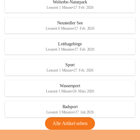
i
i
unzulässige Weingärten zu roden! Bitte 
Welterbe-Naturpark
e
e
helfen wir zusammen um unsere Winzer 
Lesezeit 1 Minute
•
27. Feb. 2026
d
d
vor den prognostizierten Ernteausfällen 
l
l
und den daraus folgenden wirtschaftlichen 
e
e
Neusiedler See
Schäden zu bewahren.
r
r
Lesezeit 6 Minuten
•
27. Feb. 2026
S
S
Verordnungen
e
e
Leithagebirge
04.08.2026
e
e
Lesezeit 3 Minuten
•
27. Feb. 2026
Maßnahmen zur Bekämpfung
der Goldgelben Vergilbung der
Sport
Rebe und der Amerikanischen
Lesezeit 1 Minute
•
27. Feb. 2026
Rebzikade
Anhang VBl. EU Nr. 18
Wassersport
_2026
Lesezeit 1 Minute
•
26. März 2026
1 Seite
•
1,4 MB
Radsport
VBl. EU Nr. 18_2026
Lesezeit 3 Minuten
•
27. Juli 2026
2 Seiten
•
2,1 MB
Alle Artikel sehen