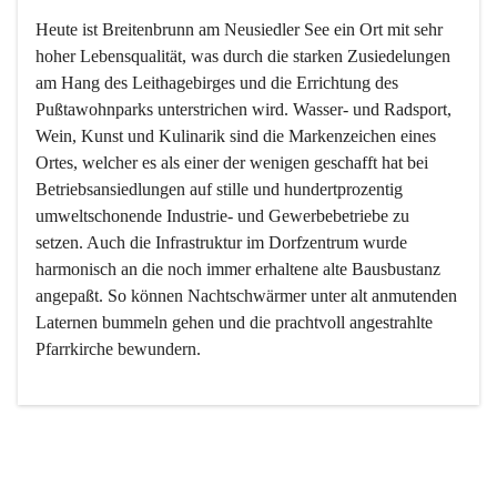
Heute ist Breitenbrunn am Neusiedler See ein Ort mit sehr 
hoher Lebensqualität, was durch die starken Zusiedelungen 
am Hang des Leithagebirges und die Errichtung des 
Pußtawohnparks unterstrichen wird. Wasser- und Radsport, 
Wein, Kunst und Kulinarik sind die Markenzeichen eines 
Ortes, welcher es als einer der wenigen geschafft hat bei 
Betriebsansiedlungen auf stille und hundertprozentig 
umweltschonende Industrie- und Gewerbebetriebe zu 
setzen. Auch die Infrastruktur im Dorfzentrum wurde 
harmonisch an die noch immer erhaltene alte Bausbustanz 
angepaßt. So können Nachtschwärmer unter alt anmutenden 
Laternen bummeln gehen und die prachtvoll angestrahlte 
Pfarrkirche bewundern.

Der Weinbau dominert heute nicht mehr, ist aber integrativer 
Bestandteil der Kultur des Ortes, da man hier schon lange 
von Massenweinbau auf Qualitätsweinbau umgestellt hat. 
So ist es auch nicht verwunderlich, dass eines der historisch 