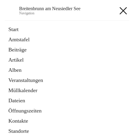
Breitenbrunn am Neusiedler See
Navigation
Breitenbrunn am Neusiedler See
Start
Amtstafel
Formulare
Beiträge
18 Schnellzugriffe
Artikel
Gemeindeservice
7 Schnellzugriffe
Alben
Veranstaltungen
+7
Müllkalender
Dateien
Öffnungszeiten
Kontakte
Hauptadresse
Standorte