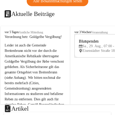
Alle Bekanntmachungen sehen
Aktuelle Beiträge
B
B
vor 5 Tagen
vor 3 Wochen
Amtliche Mitteilung
Veranstaltung
r
r
Verordnung betr. Goldgelbe Vergilbung!
e
e
Blutspenden
Leider ist auch die Gemeinde 
i
i
Sa., 29. Aug., 07:00 -
t
t
Breitenbrunn nicht vor der durch die 
e
e
Amerikanische Rebzikade übertragene 
n
n
Goldgelbe Vergilbung der Rebe verschont 
b
b
geblieben. Als Sicherheitszone gilt das 
r
r
gesamte Ortsgebiet von Breitenbrunn 
u
u
(siehe Anhang). Wir bitten nochmal die 
n
n
n
n
bereits mehrfach (Cities, 
a
a
Gemeindezeitung) ausgesendeten 
m
m
Informationen zu studieren und befallene 
N
N
Reben zu entfernen. Dies gilt auch für 
e
e
einzelne Reben. Gemäß Burgenländischen 
u
u
Artikel
Weinbaugesetz sind nicht gepflegte oder 
s
s